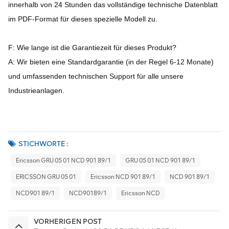
innerhalb von 24 Stunden das vollständige technische Datenblatt
im PDF-Format für dieses spezielle Modell zu.
F: Wie lange ist die Garantiezeit für dieses Produkt?
A: Wir bieten eine Standardgarantie (in der Regel 6-12 Monate)
und umfassenden technischen Support für alle unsere
Industrieanlagen.
STICHWORTE :
Ericsson GRU 05 01 NCD 901 89/1
GRU 05 01 NCD 901 89/1
ERICSSON GRU 05 01
Ericsson NCD 901 89/1
NCD 901 89/1
NCD901 89/1
NCD90189/1
Ericsson NCD
VORHERIGEN POST