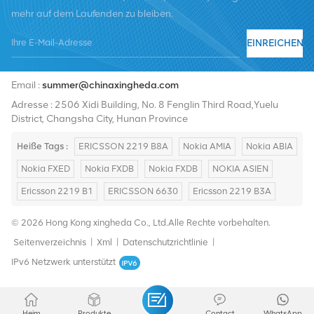
mehr auf dem Laufenden zu bleiben.
EINREICHEN
Tel :
+8619376997331
Email :
summer@chinaxingheda.com
Adresse : 2506 Xidi Building, No. 8 Fenglin Third Road,Yuelu
District, Changsha City, Hunan Province
Heiße Tags :
ERICSSON 2219 B8A
Nokia AMIA
Nokia ABIA
Nokia FXED
Nokia FXDB
Nokia FXDB
NOKIA ASIEN
Ericsson 2219 B1
ERICSSON 6630
Ericsson 2219 B3A
© 2026 Hong Kong xingheda Co., Ltd.Alle Rechte vorbehalten.
Seitenverzeichnis
|
Xml
|
Datenschutzrichtlinie
|
IPv6 Netzwerk unterstützt
Heim
Produkte
Contact
WhatsApp