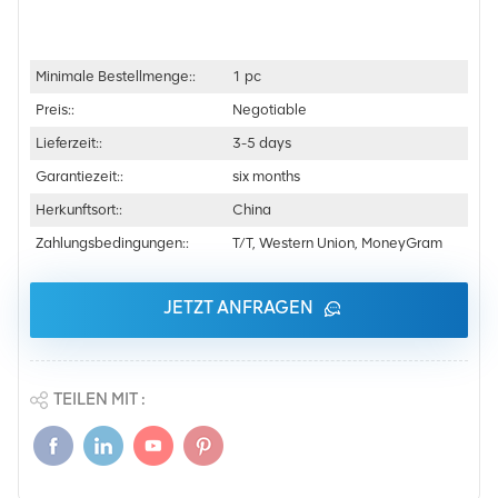
Minimale Bestellmenge::
1 pc
Preis::
Negotiable
Lieferzeit::
3-5 days
Garantiezeit::
six months
Herkunftsort::
China
Zahlungsbedingungen::
T/T, Western Union, MoneyGram
JETZT ANFRAGEN
TEILEN MIT :