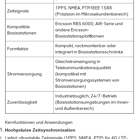
1PPS, NMEA, PTP/IEEE 1588
Zeitsignale
(Präzision im Mikrosekundenbereich)
Ericsson RBS 6000, AIR-Serie und
Kompatible
andere Ericsson-
Basisstationen
Basisstationsplattformen
Kompakt, rackmontierbar oder
Formfaktor
integriert in Basisstationsschränke
Gleichstromeingang in
Telekommunikationsqualität
Stromversorgung
(kompatibel mit
Stromversorgungssystemen von
Basisstationen)
Industrietauglich, 24/7-Betrieb
Zuverlässigkeit
(Basisstationsumgebungen im Innen-
und Außenbereich)
Kernfunktionen und Anwendungen
Hochpräzise Zeitsynchronisation
Liefert ultrastabile Zeitsignale (1PPS, NMEA, PTP) für 4G LTE-