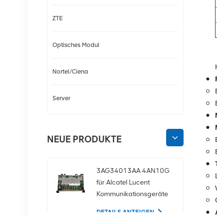
ZTE
Optisches Modul
Nortel/Ciena
Server
NEUE PRODUKTE
3AG34013AA 4AN10G
für Alcatel Lucent
Kommunikationsgeräte
DETAILS ANZEIGEN