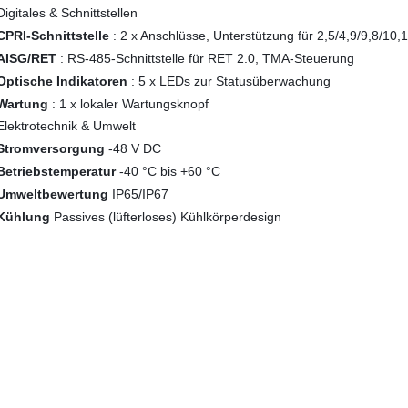
Digitales & Schnittstellen
CPRI-Schnittstelle
: 2 x Anschlüsse, Unterstützung für 2,5/4,9/9,8/1
AISG/RET
: RS-485-Schnittstelle für RET 2.0, TMA-Steuerung
Optische Indikatoren
: 5 x LEDs zur Statusüberwachung
Wartung
: 1 x lokaler Wartungsknopf
Elektrotechnik & Umwelt
Stromversorgung
-48 V DC
Betriebstemperatur
-40 °C bis +60 °C
Umweltbewertung
IP65/IP67
Kühlung
Passives (lüfterloses) Kühlkörperdesign