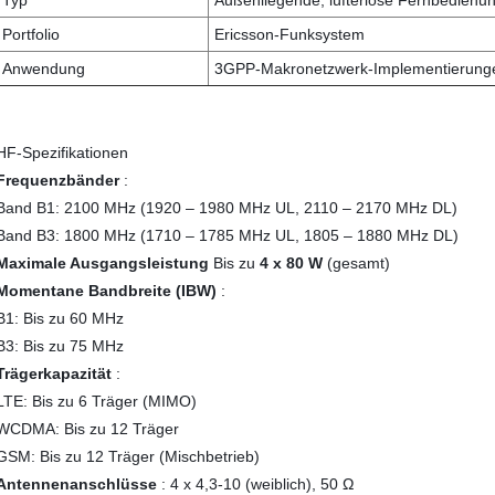
Portfolio
Ericsson-Funksystem
Anwendung
3GPP-Makronetzwerk-Implementierung
HF-Spezifikationen
Frequenzbänder
:
Band B1: 2100 MHz (1920 – 1980 MHz UL, 2110 – 2170 MHz DL)
Band B3: 1800 MHz (1710 – 1785 MHz UL, 1805 – 1880 MHz DL)
Maximale Ausgangsleistung
Bis zu
4 x 80 W
(gesamt)
Momentane Bandbreite (IBW)
:
B1: Bis zu 60 MHz
B3: Bis zu 75 MHz
Trägerkapazität
:
LTE: Bis zu 6 Träger (MIMO)
WCDMA: Bis zu 12 Träger
GSM: Bis zu 12 Träger (Mischbetrieb)
Antennenanschlüsse
: 4 x 4,3-10 (weiblich), 50 Ω