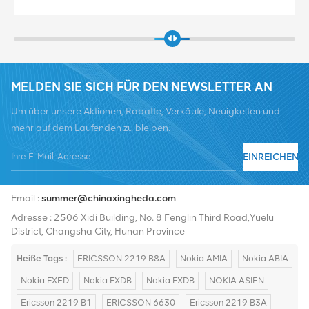
MELDEN SIE SICH FÜR DEN NEWSLETTER AN
Um über unsere Aktionen, Rabatte, Verkäufe, Neuigkeiten und
mehr auf dem Laufenden zu bleiben.
EINREICHEN
Tel :
+8619376997331
Email :
summer@chinaxingheda.com
Adresse : 2506 Xidi Building, No. 8 Fenglin Third Road,Yuelu
District, Changsha City, Hunan Province
Heiße Tags :
ERICSSON 2219 B8A
Nokia AMIA
Nokia ABIA
Nokia FXED
Nokia FXDB
Nokia FXDB
NOKIA ASIEN
Ericsson 2219 B1
ERICSSON 6630
Ericsson 2219 B3A