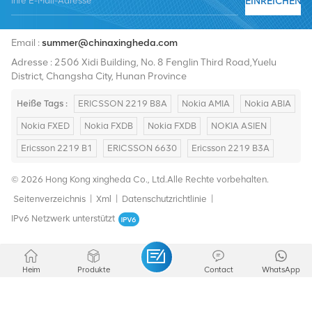
EINREICHEN
Tel :
+8619376997331
Email :
summer@chinaxingheda.com
Adresse : 2506 Xidi Building, No. 8 Fenglin Third Road,Yuelu
District, Changsha City, Hunan Province
Heiße Tags :
ERICSSON 2219 B8A
Nokia AMIA
Nokia ABIA
Nokia FXED
Nokia FXDB
Nokia FXDB
NOKIA ASIEN
Ericsson 2219 B1
ERICSSON 6630
Ericsson 2219 B3A
© 2026 Hong Kong xingheda Co., Ltd.Alle Rechte vorbehalten.
Seitenverzeichnis
|
Xml
|
Datenschutzrichtlinie
|
IPv6 Netzwerk unterstützt
Heim
Produkte
Contact
WhatsApp