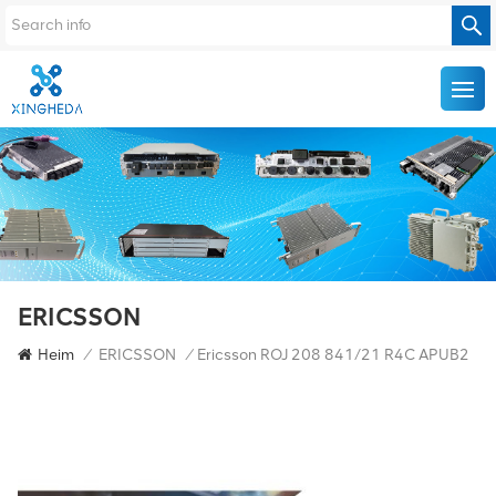
ERICSSON
Heim
/
ERICSSON
/
Ericsson ROJ 208 841/21 R4C APUB2