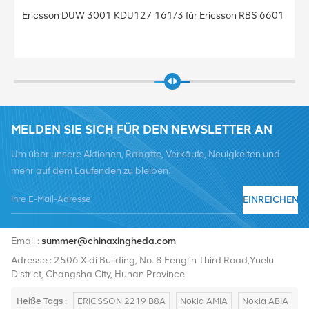
/3 für Ericsson RBS 6601
Basisstation BBU Baseband Ericsso
KDU137 925/41 Baseband 5212 für 
MELDEN SIE SICH FÜR DEN NEWSLETTER AN
Um über unsere Aktionen, Rabatte, Verkäufe, Neuigkeiten und
mehr auf dem Laufenden zu bleiben.
EINREICHEN
Tel :
+8619376997331
Email :
summer@chinaxingheda.com
Adresse : 2506 Xidi Building, No. 8 Fenglin Third Road,Yuelu
District, Changsha City, Hunan Province
Heiße Tags :
ERICSSON 2219 B8A
Nokia AMIA
Nokia ABIA