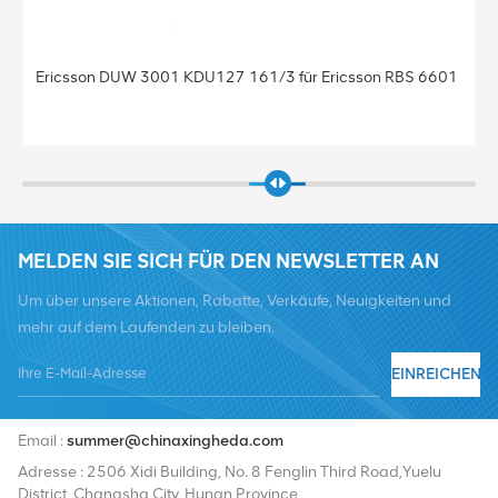
icsson DUW 3001 KDU127 161/3 für Ericsson RBS 6601
Basiss
KDU137
MELDEN SIE SICH FÜR DEN NEWSLETTER AN
Um über unsere Aktionen, Rabatte, Verkäufe, Neuigkeiten und
mehr auf dem Laufenden zu bleiben.
EINREICHEN
Tel :
+8619376997331
Email :
summer@chinaxingheda.com
Adresse : 2506 Xidi Building, No. 8 Fenglin Third Road,Yuelu
District, Changsha City, Hunan Province