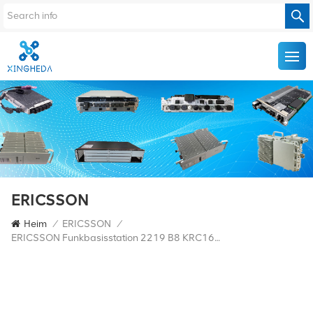
ERICSSON
Heim
/
ERICSSON
/
ERICSSON Funkbasisstation 2219 B8 KRC161670/1 KRC 161 670/1 900 MHz