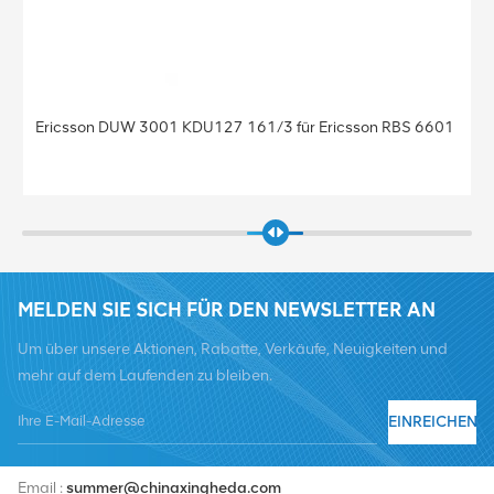
Basisstation BBU Baseband Ericsson Baseband 5212
KDU137 925/41 Baseband 5212 für Ericsson
MELDEN SIE SICH FÜR DEN NEWSLETTER AN
Um über unsere Aktionen, Rabatte, Verkäufe, Neuigkeiten und
mehr auf dem Laufenden zu bleiben.
EINREICHEN
Tel :
+8619376997331
Email :
summer@chinaxingheda.com