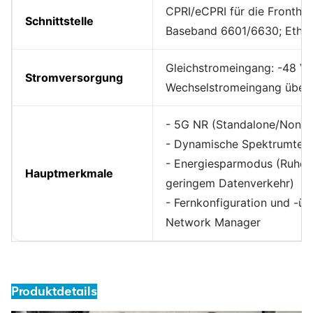
CPRI/eCPRI für die Frontha
Schnittstelle
Baseband 6601/6630; Ether
Gleichstromeingang: -48 V 
Stromversorgung
Wechselstromeingang über e
- 5G NR (Standalone/Non-S
- Dynamische Spektrumteil
- Energiesparmodus (Ruhem
Hauptmerkmale
geringem Datenverkehr)
- Fernkonfiguration und -ü
Network Manager
Produktdetails