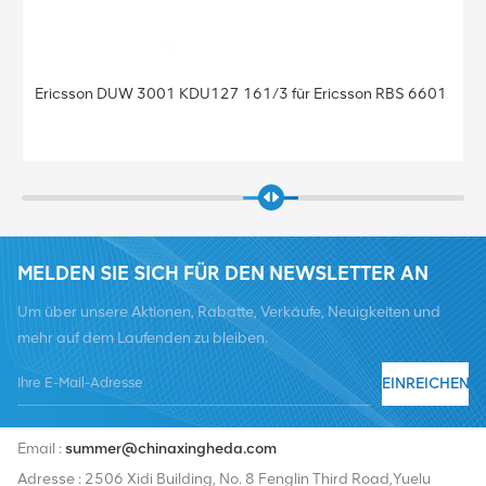
Ericsson DUW 3001 KDU127 161/3 für Ericsson RBS 6601
MELDEN SIE SICH FÜR DEN NEWSLETTER AN
Um über unsere Aktionen, Rabatte, Verkäufe, Neuigkeiten und
mehr auf dem Laufenden zu bleiben.
EINREICHEN
Tel :
+8619376997331
Email :
summer@chinaxingheda.com
Adresse : 2506 Xidi Building, No. 8 Fenglin Third Road,Yuelu