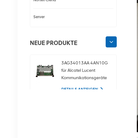
Server
NEUE PRODUKTE
3AG34013AA 4AN10G
für Alcatel Lucent
Kommunikationsgeräte
DETAILS ANZEIGEN
02350CDV 2,5-Zoll-
SAS-1,2-TB-10K-12-
Gbit/s-Serverfestplatte
DETAILS ANZEIGEN