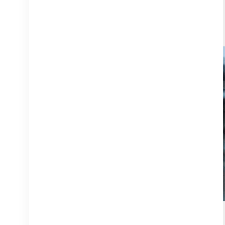
NOKIA APAF
474676A.101 RRU-
Kommunikationsausrüstung
DETAILS ANZEIGEN
NOKIA AHEGC
474914A AirScale RRH
4T4R RRU Basisstation
DETAILS ANZEIGEN
NOKIA FUFAS
473288A.102
Glasfaserkabel LC OD-
LC OD Dual 2m
DETAILS ANZEIGEN