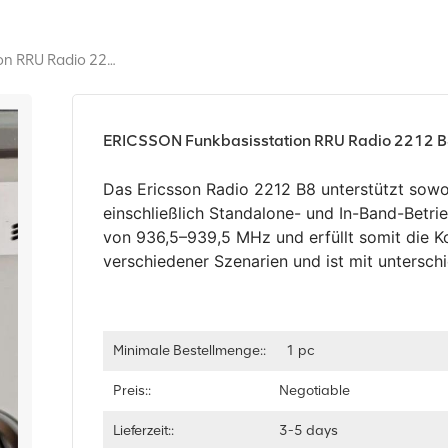
ERICSSON Funkbasisstation RRU Radio 2212 B8 KRC 161 650/1 KRC 161 650/2
ERICSSON Funkbasisstation RRU Radio 2212 
Das Ericsson Radio 2212 B8 unterstützt sowo
einschließlich Standalone- und In-Band-Betri
von 936,5–939,5 MHz und erfüllt somit die 
verschiedener Szenarien und ist mit untersch
Minimale Bestellmenge::
1 pc
Preis::
Negotiable
Lieferzeit::
3-5 days