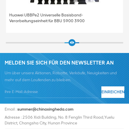
Huawei UBBPe4 Universelle Basisband-
Verarbeitungseinheit für BBU 5900 3900
MELDEN SIE SICH FÜR DEN NEWSLETTER AN
Um über unsere Aktionen, Rabatte, Verkäufe, Neuigkeiten und
mehr auf dem Laufenden zu bleiben.
EINREICHEN
Tel :
+8619376997331
Email :
summer@chinaxingheda.com
Adresse : 2506 Xidi Building, No. 8 Fenglin Third Road,Yuelu
District, Changsha City, Hunan Province