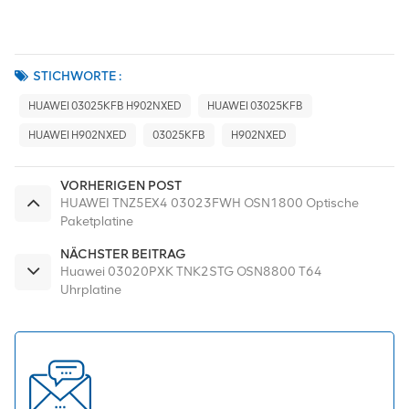
STICHWORTE :
HUAWEI 03025KFB H902NXED
HUAWEI 03025KFB
HUAWEI H902NXED
03025KFB
H902NXED
VORHERIGEN POST
HUAWEI TNZ5EX4 03023FWH OSN1800 Optische
Paketplatine
NÄCHSTER BEITRAG
Huawei 03020PXK TNK2STG OSN8800 T64
Uhrplatine