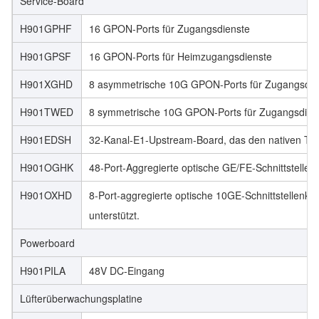
Service-Board
H901GPHF
16 GPON-Ports für Zugangsdienste
H901GPSF
16 GPON-Ports für Heimzugangsdienste
H901XGHD
8 asymmetrische 10G GPON-Ports für Zugangsdie
H901TWED
8 symmetrische 10G GPON-Ports für Zugangsdien
H901EDSH
32-Kanal-E1-Upstream-Board, das den nativen TD
H901OGHK
48-Port-Aggregierte optische GE/FE-Schnittstellenk
H901OXHD
8-Port-aggregierte optische 10GE-Schnittstellenk
unterstützt.
Powerboard
H901PILA
48V DC-Eingang
Lüfterüberwachungsplatine