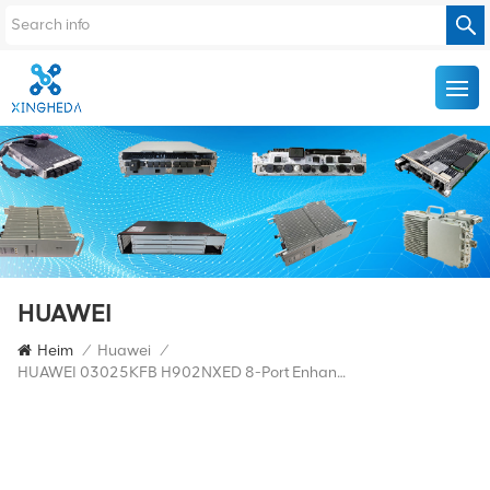
HUAWEI
Heim
/
Huawei
/
HUAWEI 03025KFB H902NXED 8-Port Enhanced 10GE Uplink Interface Board