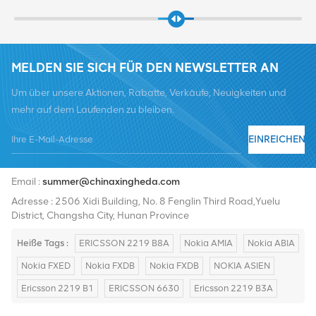
MELDEN SIE SICH FÜR DEN NEWSLETTER AN
Um über unsere Aktionen, Rabatte, Verkäufe, Neuigkeiten und
mehr auf dem Laufenden zu bleiben.
EINREICHEN
Tel :
+8619376997331
Email :
summer@chinaxingheda.com
Adresse : 2506 Xidi Building, No. 8 Fenglin Third Road,Yuelu
District, Changsha City, Hunan Province
Heiße Tags :
ERICSSON 2219 B8A
Nokia AMIA
Nokia ABIA
Nokia FXED
Nokia FXDB
Nokia FXDB
NOKIA ASIEN
Ericsson 2219 B1
ERICSSON 6630
Ericsson 2219 B3A