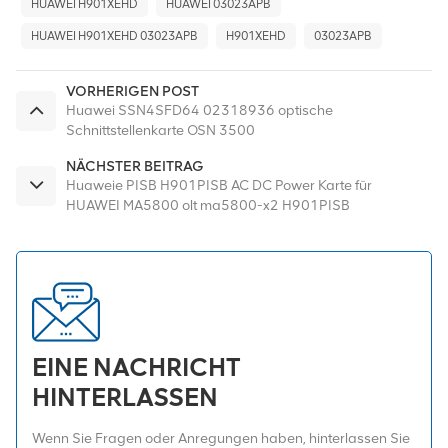
HUAWEI H901XEHD
HUAWEI 03023APB
HUAWEI H901XEHD 03023APB
H901XEHD
03023APB
VORHERIGEN POST
Huawei SSN4SFD64 02318936 optische
Schnittstellenkarte OSN 3500
NÄCHSTER BEITRAG
Huaweie PISB H901PISB AC DC Power Karte für
HUAWEI MA5800 olt ma5800-x2 H901PISB
EINE NACHRICHT
HINTERLASSEN
Wenn Sie Fragen oder Anregungen haben, hinterlassen Sie