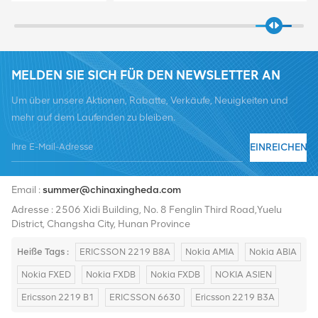
MELDEN SIE SICH FÜR DEN NEWSLETTER AN
Um über unsere Aktionen, Rabatte, Verkäufe, Neuigkeiten und
mehr auf dem Laufenden zu bleiben.
EINREICHEN
Tel :
+8619376997331
Email :
summer@chinaxingheda.com
Adresse : 2506 Xidi Building, No. 8 Fenglin Third Road,Yuelu
District, Changsha City, Hunan Province
Heiße Tags :
ERICSSON 2219 B8A
Nokia AMIA
Nokia ABIA
Nokia FXED
Nokia FXDB
Nokia FXDB
NOKIA ASIEN
Ericsson 2219 B1
ERICSSON 6630
Ericsson 2219 B3A