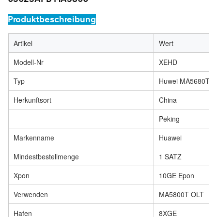
Produktbeschreibung
Artikel
Wert
Modell-Nr
XEHD
Typ
Huwei MA5680T O
Herkunftsort
China
Peking
Markenname
Huawei
Mindestbestellmenge
1 SATZ
Xpon
10GE Epon
Verwenden
MA5800T OLT
Hafen
8XGE