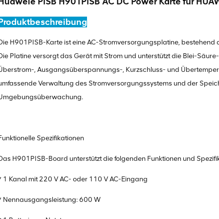
Huaweie PISB H901PISB AC DC Power Karte für HUA
Produktbeschreibung
Die H901PISB-Karte ist eine AC-Stromversorgungsplatine, bestehend 
Die Platine versorgt das Gerät mit Strom und unterstützt die Blei-Säure
Überstrom-, Ausgangsüberspannungs-, Kurzschluss- und Übertemperat
umfassende Verwaltung des Stromversorgungssystems und der Speiche
Umgebungsüberwachung.
Funktionelle Spezifikationen
Das H901PISB-Board unterstützt die folgenden Funktionen und Spezifi
* 1 Kanal mit 220 V AC- oder 110 V AC-Eingang
* Nennausgangsleistung: 600 W