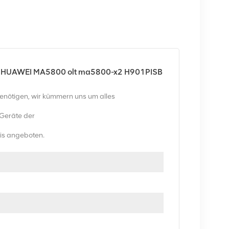
ür HUAWEI MA5800 olt ma5800-x2 H901PISB
benötigen, wir kümmern uns um alles
-Geräte der
eis angeboten.