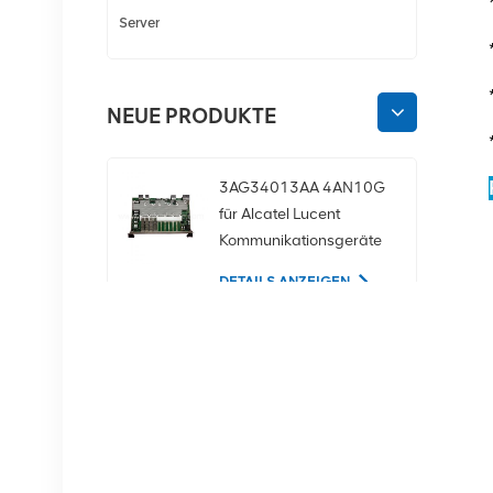
Server
NEUE PRODUKTE
3AG34013AA 4AN10G
für Alcatel Lucent
Kommunikationsgeräte
DETAILS ANZEIGEN
02350CDV 2,5-Zoll-
SAS-1,2-TB-10K-12-
Gbit/s-Serverfestplatte
DETAILS ANZEIGEN