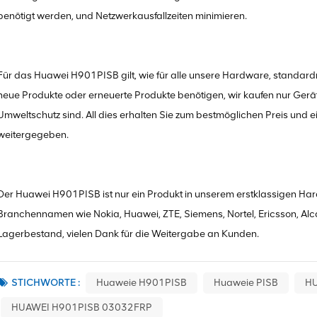
benötigt werden, und Netzwerkausfallzeiten minimieren.
Für das Huawei H901PISB gilt, wie für alle unsere Hardware, standar
neue Produkte oder erneuerte Produkte benötigen, wir kaufen nur Gerät
Umweltschutz sind. All dies erhalten Sie zum bestmöglichen Preis und ein
weitergegeben.
Der Huawei H901PISB ist nur ein Produkt in unserem erstklassigen Hard
Branchennamen wie Nokia, Huawei, ZTE, Siemens, Nortel, Ericsson, Alca
Lagerbestand, vielen Dank für die Weitergabe an Kunden.
STICHWORTE :
Huaweie H901PISB
Huaweie PISB
H
HUAWEI H901PISB 03032FRP