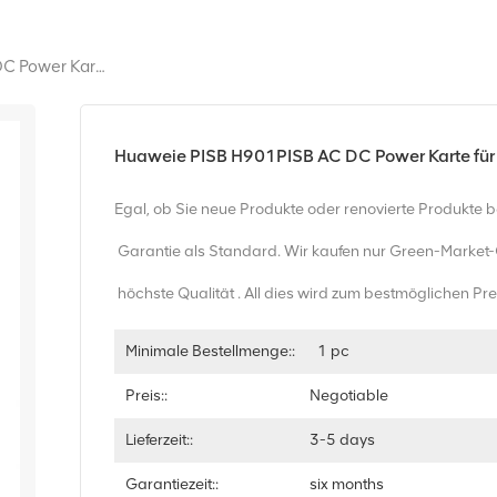
Huaweie PISB H901PISB AC DC Power Karte Für HUAWEI MA5800 Olt Ma5800-X2 H901PISB
Huaweie PISB H901PISB AC DC Power Karte f
Egal, ob Sie neue Produkte oder renovierte Produkte 
Garantie als Standard. Wir kaufen nur Green-Market
höchste Qualität . All dies wird zum bestmöglichen Pr
Minimale Bestellmenge::
1 pc
Preis::
Negotiable
Lieferzeit::
3-5 days
Garantiezeit::
six months