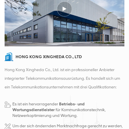
HONG KONG XINGHEDA CO., LTD
Hong Kong Xingheda Co., Ltd. ist ein professioneller Anbieter
integrierter Telekommunikationsausrüstung. Es handelt sich um
ein Telekommunikationsunternehmen mit drei Qualifikationen:
drahtlose, kabelgebundene und Zusatzgeräte. Derzeit verfügt
Es ist ein hervorragender
Betriebs- und
das Unternehmen über zwei intelligente Lager und
Wartungsdienstleister
für Kommunikationstechnik,
Fabrikvertriebszentren in Changsha und Hongkong. Im Jahr
Netzwerkoptimierung und Wartung.
2016 gründeten wir eine internationale Vertriebszentrale in
Um der sich ändernden Marktnachfrage gerecht zu werden,