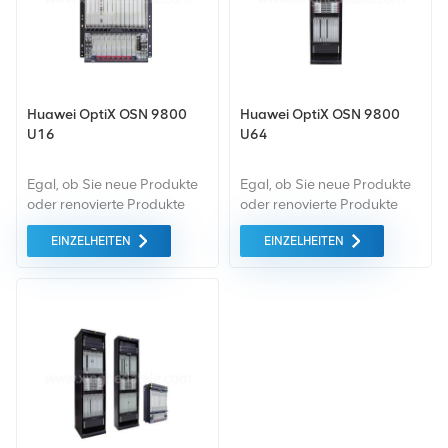
Huawei OptiX OSN 9800
Huawei OptiX OSN 9800
U16
U64
Egal, ob Sie neue Produkte
Egal, ob Sie neue Produkte
oder renovierte Produkte
oder renovierte Produkte
benötigen, wir kümmern uns
benötigen, wir kümmern uns
EINZELHEITEN
EINZELHEITEN
um alles Garantie als
um alles Garantie als
Standard. Wir kaufen nur
Standard. Wir kaufen nur
Green-Market-Geräte der
Green-Market-Geräte der
höchste Qualität . All dies
höchste Qualität . All dies
wird zum bestmöglichen
wird zum bestmöglichen
Preis angeboten.
Preis angeboten.