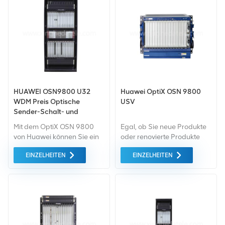
HUAWEI OSN9800 U32
Huawei OptiX OSN 9800
WDM Preis Optische
USV
Sender-Schalt- und
Netzwerkausrüstung
Mit dem OptiX OSN 9800
Egal, ob Sie neue Produkte
von Huawei können Sie ein
oder renovierte Produkte
zuverlässiges, großes
benötigen, wir kümmern uns
EINZELHEITEN
EINZELHEITEN
Backbone aufbauen und
um alles Garantie als
städtische Netzwerke mit
Standard. Wir kaufen nur
Übertragungsgeschwindigkeiten
Green-Market-Geräte der
von 40 bis 100 GE lange
höchste Qualität . All dies
Distanzen.
wird zum bestmöglichen
Preis angeboten.