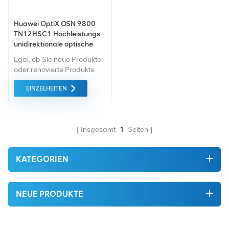
Huawei OptiX OSN 9800
TN12HSC1 Hochleistungs-
unidirektionale optische
Überwachungskanalplatine
Egal, ob Sie neue Produkte
– OSN9800 USV
oder renovierte Produkte
benötigen, wir kümmern uns
EINZELHEITEN
um alles Garantie als
Standard. Wir kaufen nur
Green-Market-Geräte der
höchste Qualität . All dies
Insgesamt
1
Seiten
wird zum bestmöglichen
Preis angeboten.
KATEGORIEN
NEUE PRODUKTE