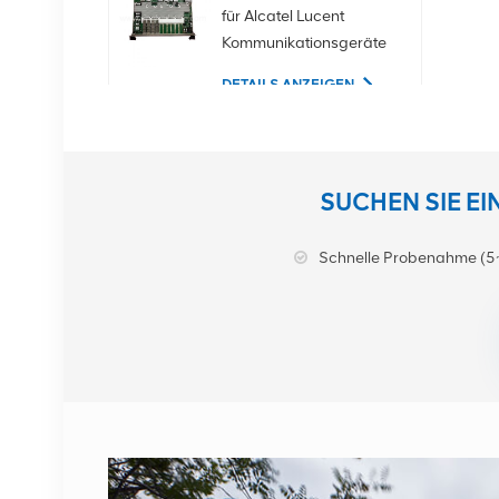
für Alcatel Lucent
Kommunikationsgeräte
DETAILS ANZEIGEN
02350CDV 2,5-Zoll-
SAS-1,2-TB-10K-12-
SUCHEN SIE E
Gbit/s-Serverfestplatte
DETAILS ANZEIGEN
Schnelle Probenahme (5
NOKIA APAF
474676A.101 RRU-
Kommunikationsausrüstung
DETAILS ANZEIGEN
NOKIA AHEGC