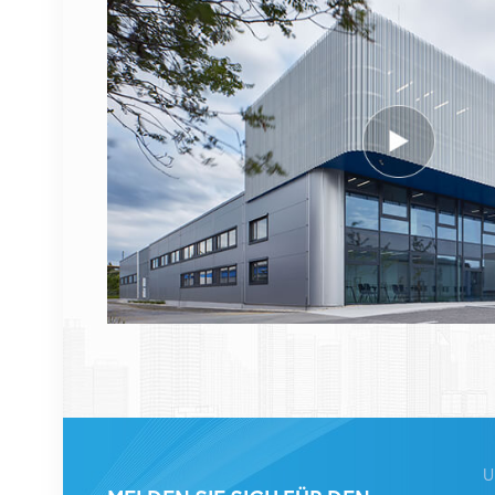
474914A AirScale RRH
4T4R RRU Basisstation
DETAILS ANZEIGEN
NOKIA FUFAS
473288A.102
Glasfaserkabel LC OD-
LC OD Dual 2m
DETAILS ANZEIGEN
1662SMC 3AL98324AA
SYNTH4V2 für Alcatel
Lucent
Kommunikationsgeräte
DETAILS ANZEIGEN
U
ERICSSON 2212 B31