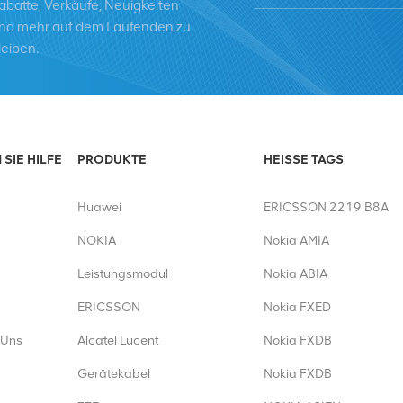
abatte, Verkäufe, Neuigkeiten
nd mehr auf dem Laufenden zu
leiben.
SIE HILFE
PRODUKTE
HEISSE TAGS
Huawei
ERICSSON 2219 B8A
NOKIA
Nokia AMIA
Leistungsmodul
Nokia ABIA
ERICSSON
Nokia FXED
 Uns
Alcatel Lucent
Nokia FXDB
Gerätekabel
Nokia FXDB