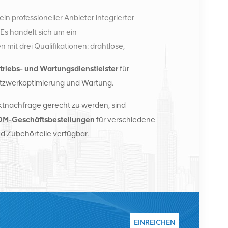
ein professioneller Anbieter integrierter
s handelt sich um ein
it drei Qualifikationen: drahtlose,
e. Derzeit verfügt das Unternehmen über zwei
triebs- und Wartungsdienstleister
für
rtriebszentren in Changsha und Hongkong. Im Jahr
tzwerkoptimierung und Wartung.
ionale Vertriebszentrale in Changsha, China. Mit
nationale Geschäfte in Südostasien, Europa, den
tnachfrage gerecht zu werden, sind
ussland, stellen Basisstationen bereit und
M-Geschäftsbestellungen
für verschiedene
ekommunikationsbetreiber mit
d Zubehörteile verfügbar.
fassenden Wartungsdiensten wie Übertragung,
ulen, Kabel, Klemmen und unterstützende
stern zählen Nokia, Ericsson, Huawei, ZTE, Bell,
ent. Wir werden unseren internationalen Marktanteil
chwertige Dienstleistungen, angemessene Preise
uen.
EINREICHEN