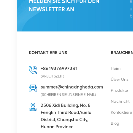
MELDEN SIE SICH FÜR DEN
R
KRC 161 893/1
NEWSLETTER AN
u
Funkfernbedienung
b
DETAILS ANZEIGEN
HUAWEI RRU5909
02311TBD
KONTAKTIERE UNS
BRAUCHEN 
WD5M215909GB für
Multi-Mode 2100 MHz
DETAILS ANZEIGEN
+8619376997331
Heim
(2*60 W)
(ARBEITSZEIT)
Über Uns
HUAWEI UBBPg1a
summer@chinaxingheda.com
Produkte
03050BYF für Huawei
(SCHREIBEN SIE UNS EINE E-MAIL)
BBU 3900 Basisband
Nachricht
2506 Xidi Building, No. 8
DETAILS ANZEIGEN
Fenglin Third Road,Yuelu
Kontaktiere
District, Changsha City,
Blog
Hunan Province
Eltek Flatpack S