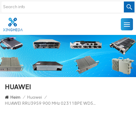
HUAWEI
Heim
/
Huawei
/
HUAWEI RRU3959 900 MHz 02311BPE WD5M9E395903 Verteilte Remote-Einheit