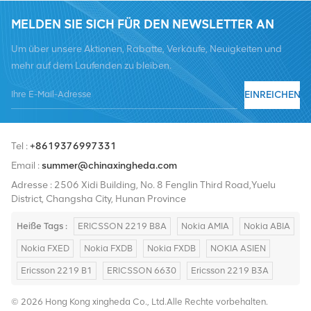
MELDEN SIE SICH FÜR DEN NEWSLETTER AN
Um über unsere Aktionen, Rabatte, Verkäufe, Neuigkeiten und
mehr auf dem Laufenden zu bleiben.
EINREICHEN
Tel :
+8619376997331
Email :
summer@chinaxingheda.com
Adresse : 2506 Xidi Building, No. 8 Fenglin Third Road,Yuelu
District, Changsha City, Hunan Province
Heiße Tags :
ERICSSON 2219 B8A
Nokia AMIA
Nokia ABIA
Nokia FXED
Nokia FXDB
Nokia FXDB
NOKIA ASIEN
Ericsson 2219 B1
ERICSSON 6630
Ericsson 2219 B3A
© 2026 Hong Kong xingheda Co., Ltd.Alle Rechte vorbehalten.