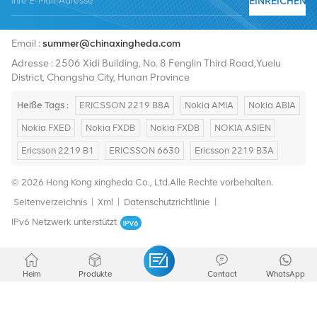
EINREICHEN
Tel :
+8619376997331
Email :
summer@chinaxingheda.com
Adresse : 2506 Xidi Building, No. 8 Fenglin Third Road,Yuelu
District, Changsha City, Hunan Province
Heiße Tags :
ERICSSON 2219 B8A
Nokia AMIA
Nokia ABIA
Nokia FXED
Nokia FXDB
Nokia FXDB
NOKIA ASIEN
Ericsson 2219 B1
ERICSSON 6630
Ericsson 2219 B3A
© 2026 Hong Kong xingheda Co., Ltd.Alle Rechte vorbehalten.
Seitenverzeichnis
|
Xml
|
Datenschutzrichtlinie
|
IPv6 Netzwerk unterstützt
Heim
Produkte
Contact
WhatsApp