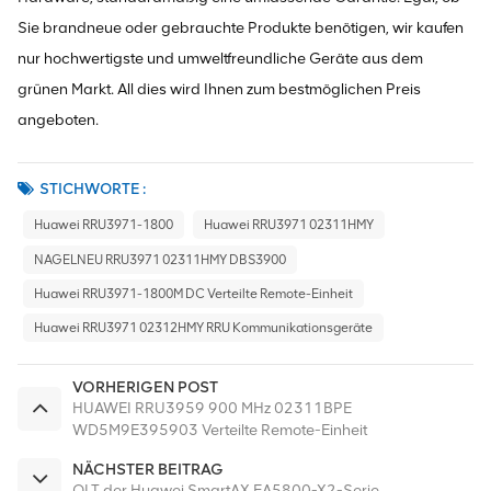
Sie brandneue oder gebrauchte Produkte benötigen, wir kaufen
nur hochwertigste und umweltfreundliche Geräte aus dem
grünen Markt. All dies wird Ihnen zum bestmöglichen Preis
angeboten.
STICHWORTE :
Huawei RRU3971-1800
Huawei RRU3971 02311HMY
NAGELNEU RRU3971 02311HMY DBS3900
Huawei RRU3971-1800M DC Verteilte Remote-Einheit
Huawei RRU3971 02312HMY RRU Kommunikationsgeräte
VORHERIGEN POST
HUAWEI RRU3959 900 MHz 02311BPE
WD5M9E395903 Verteilte Remote-Einheit
NÄCHSTER BEITRAG
OLT der Huawei SmartAX EA5800-X2-Serie