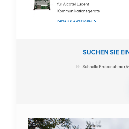
für Alcatel Lucent
Kommunikationsgeräte
DETAILS ANZEIGEN
02350CDV 2,5-Zoll-
SAS-1,2-TB-10K-12-
SUCHEN SIE E
Gbit/s-Serverfestplatte
DETAILS ANZEIGEN
Schnelle Probenahme (5
NOKIA APAF
474676A.101 RRU-
Kommunikationsausrüstung
DETAILS ANZEIGEN
NOKIA AHEGC