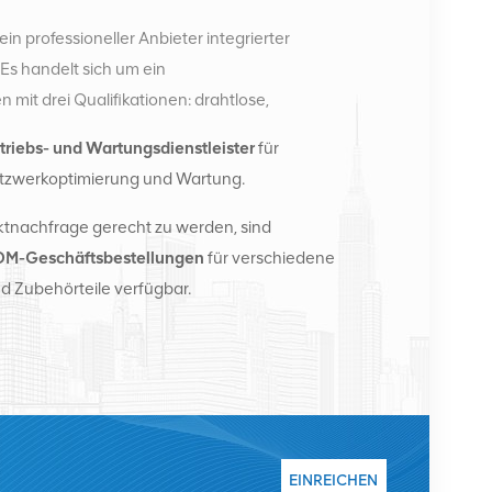
ein professioneller Anbieter integrierter
s handelt sich um ein
it drei Qualifikationen: drahtlose,
e. Derzeit verfügt das Unternehmen über zwei
triebs- und Wartungsdienstleister
für
rtriebszentren in Changsha und Hongkong. Im Jahr
tzwerkoptimierung und Wartung.
ionale Vertriebszentrale in Changsha, China. Mit
nationale Geschäfte in Südostasien, Europa, den
tnachfrage gerecht zu werden, sind
ussland, stellen Basisstationen bereit und
M-Geschäftsbestellungen
für verschiedene
ekommunikationsbetreiber mit
d Zubehörteile verfügbar.
fassenden Wartungsdiensten wie Übertragung,
ulen, Kabel, Klemmen und unterstützende
stern zählen Nokia, Ericsson, Huawei, ZTE, Bell,
ent. Wir werden unseren internationalen Marktanteil
chwertige Dienstleistungen, angemessene Preise
uen.
EINREICHEN