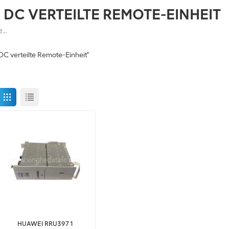
DC VERTEILTE REMOTE-EINHEIT
Huawei RRU3971-1800M DC Verteilte Remote-Einheit
 verteilte Remote-Einheit"
HUAWEI RRU3971