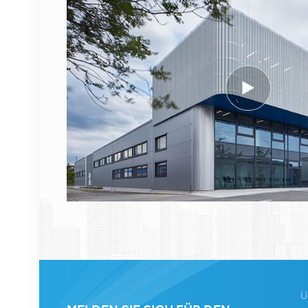
474914A AirScale RRH
4T4R RRU Basisstation
DETAILS ANZEIGEN
NOKIA FUFAS
473288A.102
Glasfaserkabel LC OD-
LC OD Dual 2m
DETAILS ANZEIGEN
1662SMC 3AL98324AA
SYNTH4V2 für Alcatel
Lucent
Kommunikationsgeräte
DETAILS ANZEIGEN
U
ERICSSON 2212 B31