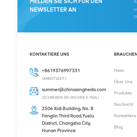
MELDEN SIE SICH FÜR DEN
R
KRC 161 893/1
NEWSLETTER AN
u
Funkfernbedienung
b
DETAILS ANZEIGEN
HUAWEI RRU5909
02311TBD
KONTAKTIERE UNS
BRAUCHEN 
WD5M215909GB für
Multi-Mode 2100 MHz
DETAILS ANZEIGEN
+8619376997331
Heim
(2*60 W)
(ARBEITSZEIT)
Über Uns
HUAWEI UBBPg1a
summer@chinaxingheda.com
Produkte
03050BYF für Huawei
(SCHREIBEN SIE UNS EINE E-MAIL)
BBU 3900 Basisband
Nachricht
2506 Xidi Building, No. 8
DETAILS ANZEIGEN
Fenglin Third Road,Yuelu
Kontaktiere
District, Changsha City,
Blog
Hunan Province
Eltek Flatpack S