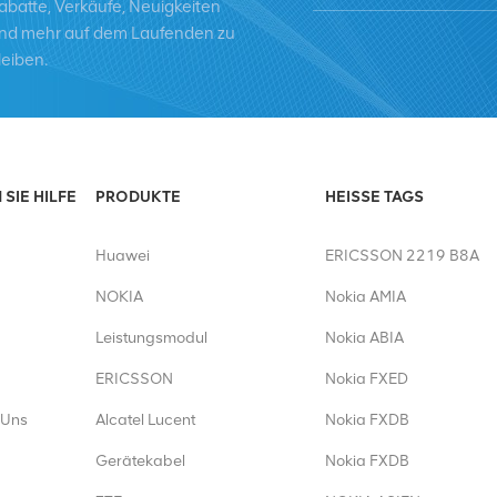
abatte, Verkäufe, Neuigkeiten
nd mehr auf dem Laufenden zu
leiben.
SIE HILFE
PRODUKTE
HEISSE TAGS
Huawei
ERICSSON 2219 B8A
NOKIA
Nokia AMIA
Leistungsmodul
Nokia ABIA
ERICSSON
Nokia FXED
 Uns
Alcatel Lucent
Nokia FXDB
Gerätekabel
Nokia FXDB