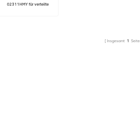
02311HMY für verteilte
Multimode-Remote-Einheit
mit 1800 MHz
Insgesamt
1
Seite