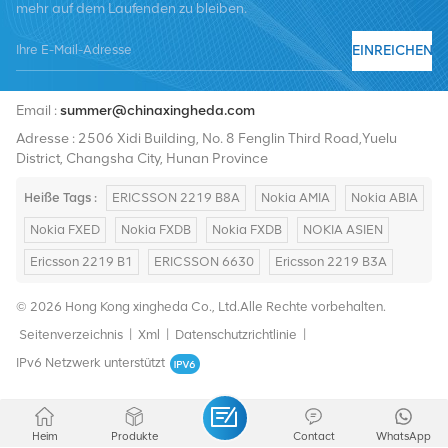
mehr auf dem Laufenden zu bleiben.
EINREICHEN
Tel :
+8619376997331
Email :
summer@chinaxingheda.com
Adresse : 2506 Xidi Building, No. 8 Fenglin Third Road,Yuelu
District, Changsha City, Hunan Province
Heiße Tags :
ERICSSON 2219 B8A
Nokia AMIA
Nokia ABIA
Nokia FXED
Nokia FXDB
Nokia FXDB
NOKIA ASIEN
Ericsson 2219 B1
ERICSSON 6630
Ericsson 2219 B3A
© 2026 Hong Kong xingheda Co., Ltd.Alle Rechte vorbehalten.
Seitenverzeichnis
|
Xml
|
Datenschutzrichtlinie
|
IPv6 Netzwerk unterstützt
Heim
Produkte
Contact
WhatsApp