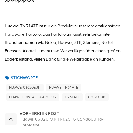
weitergegeben.
Huawei TN51ATE ist nur ein Produkt in unserem erstklassigen
Hardware-Portfolio. Das Portfolio umfasst sehr bekannte
Branchennamen wie Nokia, Huawei, ZTE, Siemens, Nortel,
Ericsson, Alcatel, Lucent usw. Wir verfügen über einen großen
Lagerbestand, vielen Dank für die Weitergabe an Kunden.
STICHWORTE :
HUAWEI 03020EUN
HUAWEI TN51ATE
HUAWEI TN51ATE 03020EUN
TN51ATE
03020EUN
VORHERIGEN POST
Huawei 03020PXK TNK2STG OSN8800 T64
Uhrplatine