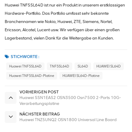
Huawei TNF5SL64D ist nur ein Produkt in unserem erstklassigen
Hardware-Portfolio. Das Portfolio umfasst sehr bekannte
Branchennamen wie Nokia, Huawei, ZTE, Siemens, Nortel,
Ericsson, Alcatel, Lucent usw. Wir verfügen über einen großen
Lagerbestand, vielen Dank für die Weitergabe an Kunden.
STICHWORTE :
Huawei TNF5SL64D
TNF5SL64D
SL64D
HUAWEI SL64D
Huawei TNF5SL64D-Platine
HUAWEI SL64D-Platine
VORHERIGEN POST
Huawei SSN1EAS2 OSN3500 Osn7500 2-Ports 10G-
Verarbeitungsplatine
NÄCHSTER BEITRAG
Huawei TNZ5UNQ2 OSN1800 Universal Line Board