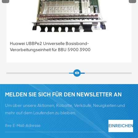
Huawei UBBPe2 Universelle Basisband-
Verarbeitungseinheit für BBU 5900 3900
MELDEN SIE SICH FÜR DEN NEWSLETTER AN
Um über unsere Aktionen, Rabatte, Verkäufe, Neuigkeiten und
mehr auf dem Laufenden zu bleiben.
EINREICHEN
Tel :
+8619376997331