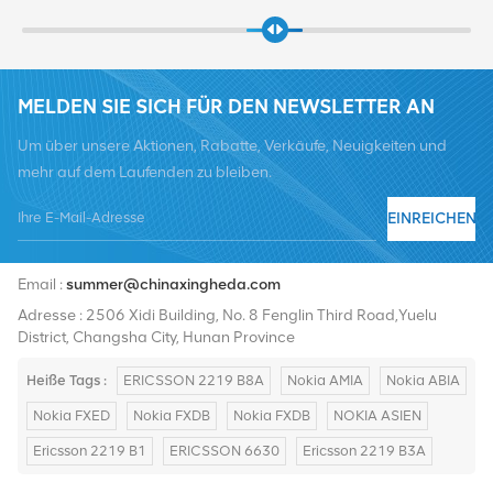
MELDEN SIE SICH FÜR DEN NEWSLETTER AN
Um über unsere Aktionen, Rabatte, Verkäufe, Neuigkeiten und
mehr auf dem Laufenden zu bleiben.
EINREICHEN
Tel :
+8619376997331
Email :
summer@chinaxingheda.com
Adresse : 2506 Xidi Building, No. 8 Fenglin Third Road,Yuelu
District, Changsha City, Hunan Province
Heiße Tags :
ERICSSON 2219 B8A
Nokia AMIA
Nokia ABIA
Nokia FXED
Nokia FXDB
Nokia FXDB
NOKIA ASIEN
Ericsson 2219 B1
ERICSSON 6630
Ericsson 2219 B3A