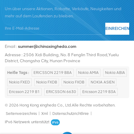
Um über unsere Aktionen, Rabatte, Verkäufe, Neuigkeiten und
mehr auf dem Laufenden zu bleiben.
EINREICHEN
Tel :
+8619376997331
Email :
summer@chinaxingheda.com
Adresse : 2506 Xidi Building, No. 8 Fenglin Third Road,Yuelu
District, Changsha City, Hunan Province
Heiße Tags :
ERICSSON 2219 B8A
Nokia AMIA
Nokia ABIA
Nokia FXED
Nokia FXDB
Nokia FXDB
NOKIA ASIEN
Ericsson 2219 B1
ERICSSON 6630
Ericsson 2219 B3A
© 2026 Hong Kong xingheda Co., Ltd.Alle Rechte vorbehalten.
Seitenverzeichnis
|
Xml
|
Datenschutzrichtlinie
|
IPv6 Netzwerk unterstützt