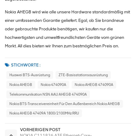
Nokia AHEGB wird wie alle unsere Hardware standardmäßig mit
einer umfassenden Garantie geliefert. Egal, ob Sie brandneue
oder gebrauchte Produkte benötigen, wir kaufen nur die
hochwertigsten und umweltfreundlichsten Geräte vom grünen
Markt. All dies bieten wir Ihnen zum bestmöglichen Preis an.
STICHWORTE :
Huawei BTS-Ausrüstung
ZTE-Basisstationsausrüstung
Nokia AHEGB
Nokia 474090A
Nokia AHEGB 474090A
Telekommunikation NSN AAU AHEGB 474090A
Nokia BTS-Transceivereinheit Für Den Außenbereich Nokia AHEGB
Nokia AHEGB 47409A 1800/2100MHz RRU
VORHERIGEN POST
NOKIA C111826.A3E Ethernet-Core-