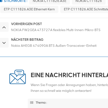
STICHWORTE :
NOKIA C111826.A3E
NOKIA C111826
ETP C111826.A3E Ethernet-Kern
ETP C111826.A3E Schnittste
VORHERIGEN POST
NOKIA FW2GEA 473727A flexibles Multi-Innen-Mikro-BTS
NÄCHSTER BEITRAG
Nokia AHEGB 474090A BTS Außen-Transceiver-Einheit
EINE NACHRICHT HINTER
Wenn Sie Fragen oder Anregungen haben, hinterlas
Ihnen so schnell wie möglich antworten!
Thema :