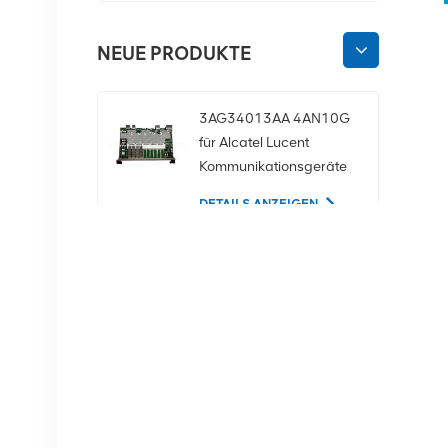
NEUE PRODUKTE
3AG34013AA 4AN10G
für Alcatel Lucent
Kommunikationsgeräte
DETAILS ANZEIGEN
02350CDV 2,5-Zoll-
SAS-1,2-TB-10K-12-
Gbit/s-Serverfestplatte
DETAILS ANZEIGEN
NOKIA APAF
474676A.101 RRU-