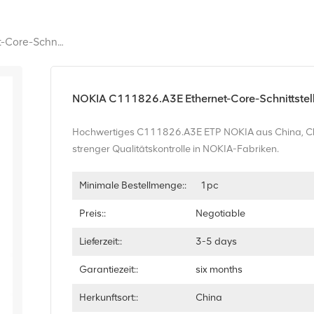
NOKIA C111826.A3E Ethernet-Core-Schnittstellenprozessorplatine
NOKIA C111826.A3E Ethernet-Core-Schnittstel
Hochwertiges C111826.A3E ETP NOKIA aus China, Ch
strenger Qualitätskontrolle in NOKIA-Fabriken.
Minimale Bestellmenge::
1pc
Preis::
Negotiable
Lieferzeit::
3-5 days
Garantiezeit::
six months
Herkunftsort::
China