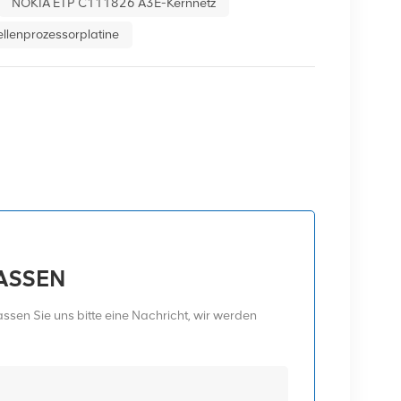
NOKIA ETP C111826 A3E-Kernnetz
llenprozessorplatine
LASSEN
sen Sie uns bitte eine Nachricht, wir werden