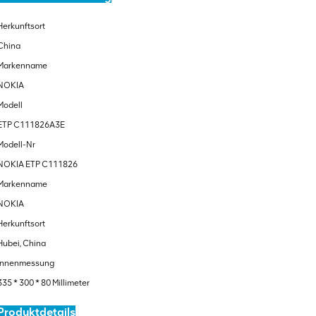
Herkunftsort
China
Markenname
NOKIA
Modell
ETP C111826A3E
Modell-Nr
NOKIA ETP C111826
Markenname
NOKIA
Herkunftsort
Hubei, China
Innenmessung
335 * 300 * 80 Millimeter
Produktdetails