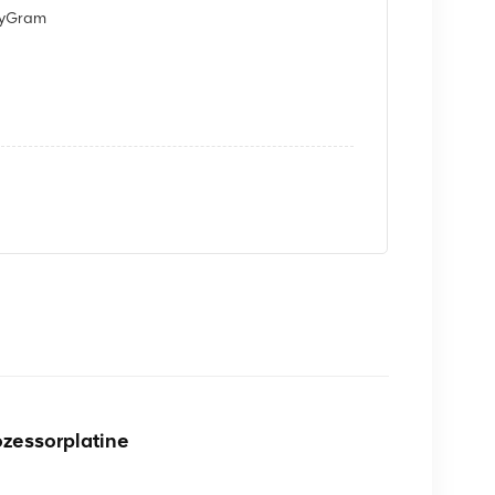
eyGram
zessorplatine