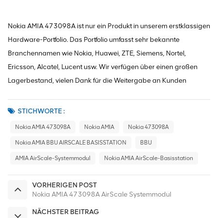
Nokia AMIA 473098A ist nur ein Produkt in unserem erstklassigen
Hardware-Portfolio. Das Portfolio umfasst sehr bekannte
Branchennamen wie Nokia, Huawei, ZTE, Siemens, Nortel,
Ericsson, Alcatel, Lucent usw. Wir verfügen über einen großen
Lagerbestand, vielen Dank für die Weitergabe an Kunden
STICHWORTE :
Nokia AMIA 473098A
Nokia AMIA
Nokia 473098A
Nokia AMIA BBU AIRSCALE BASISSTATION
BBU
AMIA AirScale-Systemmodul
Nokia AMIA AirScale-Basisstation
VORHERIGEN POST
Nokia AMIA 473098A AirScale Systemmodul
NÄCHSTER BEITRAG