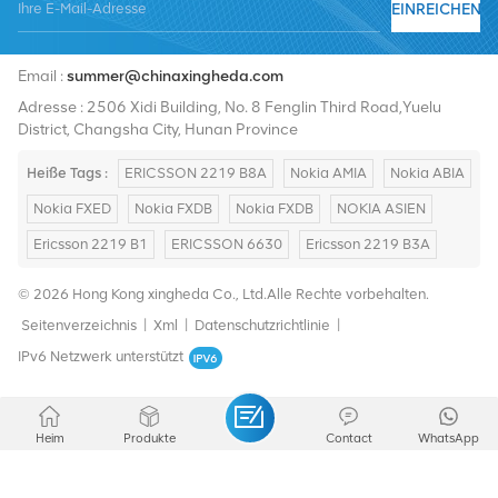
EINREICHEN
Tel :
+8619376997331
Email :
summer@chinaxingheda.com
Adresse : 2506 Xidi Building, No. 8 Fenglin Third Road,Yuelu
District, Changsha City, Hunan Province
Heiße Tags :
ERICSSON 2219 B8A
Nokia AMIA
Nokia ABIA
Nokia FXED
Nokia FXDB
Nokia FXDB
NOKIA ASIEN
Ericsson 2219 B1
ERICSSON 6630
Ericsson 2219 B3A
© 2026 Hong Kong xingheda Co., Ltd.Alle Rechte vorbehalten.
Seitenverzeichnis
|
Xml
|
Datenschutzrichtlinie
|
IPv6 Netzwerk unterstützt
Heim
Produkte
Contact
WhatsApp