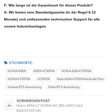
F: Wie lange ist die Garantiezeit für dieses Produkt?
A: Wir bieten eine Standardgarantie (in der Regel 6-12
Monate) und umfassenden technischen Support für alle
unsere Industrieanlagen.
STICHWORTE :
NOKIA ASIEN
ASIEN 473095A
NOKIA ASIA 473095A
NOKIA 473095A
473095A
Nokia ASIA 473095A AirScale Flexi
Huawei BTS-Ausrüstung
Nokia BTS-Ausrüstung
VORHERIGEN POST
Nokia AMIA 473098A INC BBU AIRSCALE
BASISSTATION