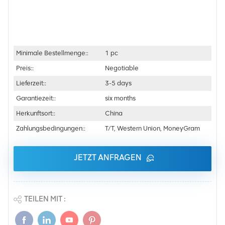
Minimale Bestellmenge::
1 pc
Preis::
Negotiable
Lieferzeit::
3-5 days
Garantiezeit::
six months
Herkunftsort::
China
Zahlungsbedingungen::
T/T, Western Union, MoneyGram
JETZT ANFRAGEN
TEILEN MIT :