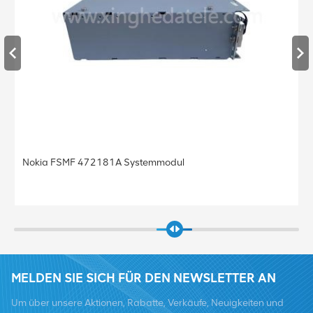
Nokia FRGU RRU 472956A FLEXI RF MODULE 6TX 2100
Basisstation
MELDEN SIE SICH FÜR DEN NEWSLETTER AN
Um über unsere Aktionen, Rabatte, Verkäufe, Neuigkeiten und