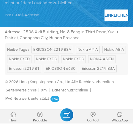
mehr auf dem Laufenden zu bleiben.
EINREICHEN
Tel :
+8619376997331
Email :
summer@chinaxingheda.com
Adresse : 2506 Xidi Building, No. 8 Fenglin Third Road,Yuelu
District, Changsha City, Hunan Province
Heiße Tags :
ERICSSON 2219 B8A
Nokia AMIA
Nokia ABIA
Nokia FXED
Nokia FXDB
Nokia FXDB
NOKIA ASIEN
Ericsson 2219 B1
ERICSSON 6630
Ericsson 2219 B3A
© 2026 Hong Kong xingheda Co., Ltd.Alle Rechte vorbehalten.
Seitenverzeichnis
|
Xml
|
Datenschutzrichtlinie
|
IPv6 Netzwerk unterstützt
Heim
Produkte
Contact
WhatsApp