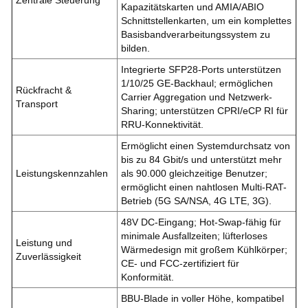
Kapazitätskarten und AMIA/ABIO
Schnittstellenkarten, um ein komplettes
Basisbandverarbeitungssystem zu
bilden.
Integrierte SFP28-Ports unterstützen
1/10/25 GE-Backhaul; ermöglichen
Rückfracht &
Carrier Aggregation und Netzwerk-
Transport
Sharing; unterstützen CPRI/eCP
RI für
RRU-Konnektivität.
Ermöglicht einen Systemdurchsatz von
bis zu 84 Gbit/s und unterstützt mehr
Leistungskennzahlen
als 90.000 gleichzeitige Benutzer;
ermöglicht einen nahtlosen Multi-RAT-
Betrieb (5G SA/NSA, 4G LTE, 3G).
48V DC-Eingang; Hot-Swap-fähig für
minimale Ausfallzeiten; lüfterloses
Leistung und
Wärmedesign mit großem Kühlkörper;
Zuverlässigkeit
CE- und FCC-zertifiziert für
Konformität.
BBU-Blade in voller Höhe, kompatibel