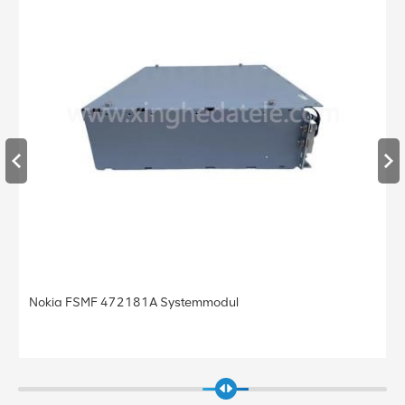
okia FSMF 472181A Systemmodul
Nokia 
Basisst