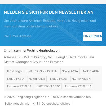
MELDEN SIE SICH FÜR DEN NEWSLETTER AN
Um über unsere Aktionen, Rabatte, Verkäufe, Neuigkeiten und
mehr auf dem Laufenden zu bleiben.
EINREICHEN
Tel :
+8619376997331
Email :
summer@chinaxingheda.com
Adresse : 2506 Xidi Building, No. 8 Fenglin Third Road,Yuelu
District, Changsha City, Hunan Province
Heiße Tags :
ERICSSON 2219 B8A
Nokia AMIA
Nokia ABIA
Nokia FXED
Nokia FXDB
Nokia FXDB
NOKIA ASIEN
Ericsson 2219 B1
ERICSSON 6630
Ericsson 2219 B3A
© 2026 Hong Kong xingheda Co., Ltd.Alle Rechte vorbehalten.
Seitenverzeichnis
|
Xml
|
Datenschutzrichtlinie
|