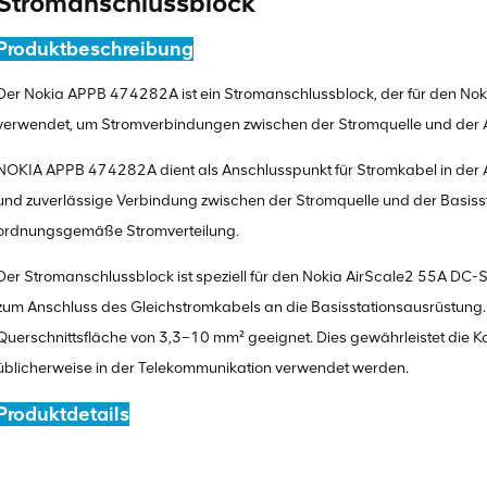
Stromanschlussblock
Produktbeschreibung
Der Nokia APPB 474282A ist ein Stromanschlussblock, der für den Nok
verwendet, um Stromverbindungen zwischen der Stromquelle und der A
NOKIA APPB 474282A dient als Anschlusspunkt für Stromkabel in der Ai
und zuverlässige Verbindung zwischen der Stromquelle und der Basisst
ordnungsgemäße Stromverteilung.
Der Stromanschlussblock ist speziell für den Nokia AirScale2 55A DC-Ste
zum Anschluss des Gleichstromkabels an die Basisstationsausrüstung
Querschnittsfläche von 3,3–10 mm² geeignet. Dies gewährleistet die K
üblicherweise in der Telekommunikation verwendet werden.
Produktdetails