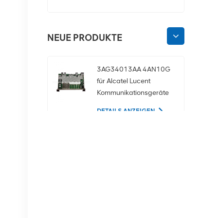
NEUE PRODUKTE
3AG34013AA 4AN10G
für Alcatel Lucent
Kommunikationsgeräte
DETAILS ANZEIGEN
02350CDV 2,5-Zoll-
SAS-1,2-TB-10K-12-
Gbit/s-Serverfestplatte
DETAILS ANZEIGEN
NOKIA APAF