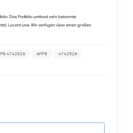
olio. Das Portfolio umfasst sehr bekannte
tel, Lucent usw. Wir verfügen über einen großen
PPB 474282A
APPB
474282A