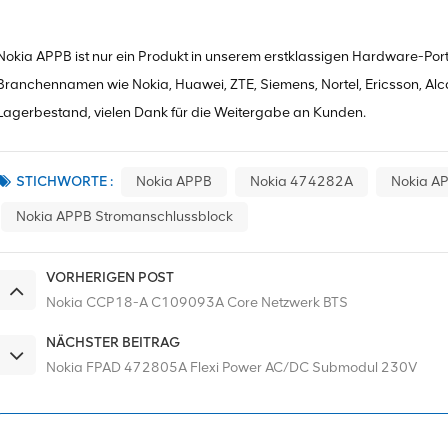
Nokia APPB ist nur ein Produkt in unserem erstklassigen Hardware-Portf
Branchennamen wie Nokia, Huawei, ZTE, Siemens, Nortel, Ericsson, Alca
Lagerbestand, vielen Dank für die Weitergabe an Kunden.
STICHWORTE :
Nokia APPB
Nokia 474282A
Nokia A
Nokia APPB Stromanschlussblock
VORHERIGEN POST
Nokia CCP18-A C109093A Core Netzwerk BTS
NÄCHSTER BEITRAG
Nokia FPAD 472805A Flexi Power AC/DC Submodul 230V