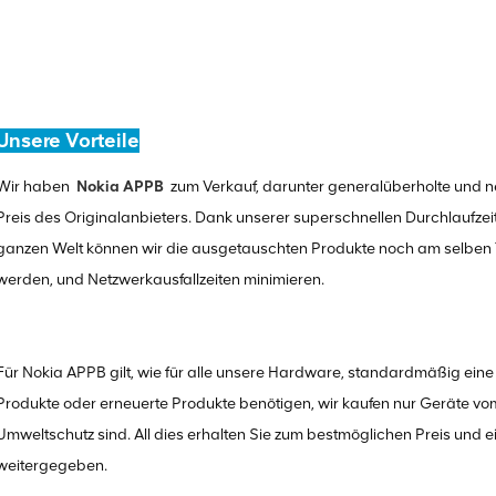
Unsere Vorteile
Wir haben
Nokia APPB
zum Verkauf, darunter generalüberholte und ne
Preis des Originalanbieters. Dank unserer superschnellen Durchlaufz
ganzen Welt können wir die ausgetauschten Produkte noch am selben Ta
werden, und Netzwerkausfallzeiten minimieren.
Für Nokia APPB gilt, wie für alle unsere Hardware, standardmäßig ein
Produkte oder erneuerte Produkte benötigen, wir kaufen nur Geräte vom
Umweltschutz sind. All dies erhalten Sie zum bestmöglichen Preis und ein
weitergegeben.