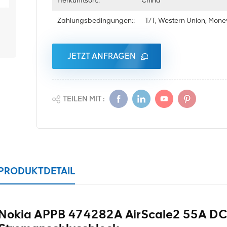
Herkunftsort::
China
Zahlungsbedingungen::
T/T, Western Union, Mon
JETZT ANFRAGEN
TEILEN MIT :
PRODUKTDETAIL
Nokia APPB 474282A AirScale2 55A DC