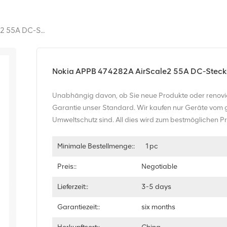
Nokia APPB 474282A AirScale2 55A DC-Stecker 3,3-10 Mm2 Stromanschlussblock
Nokia APPB 474282A AirScale2 55A DC-Steck
Unabhängig davon, ob Sie neue Produkte oder renovie
Garantie unser Standard. Wir kaufen nur Geräte vom g
Umweltschutz sind. All dies wird zum bestmöglichen P
Minimale Bestellmenge::
1pc
Preis::
Negotiable
Lieferzeit::
3-5 days
Garantiezeit::
six months