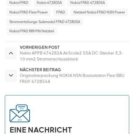
Nokia FPAD
Nokia 472805A
Nokia FPAD 472805A
Nokia FPAD Flexi Power
FPAD
Netzteil Nokia FPAD NSN Power
Stromverteilungs-Submodul FPAD 472805A
Nokia FPAD RRH Mit Netzteil
VORHERIGEN POST
Nokia APPB 474282A AirScale2 55A DC-Stecker 3,3-
10 mm2 Stromanschlussblock
NÄCHSTER BEITRAG
Originalverpackung NOKIA NSN Basisstation Flexi BBU
FRGY 472854A
EINE NACHRICHT