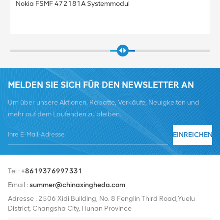
Nokia FRGU RRU 472956A FLEXI RF MOD
Basisstation
MELDEN SIE SICH FÜR DEN NEWSLETTER AN
Um über unsere Aktionen, Rabatte, Verkäufe, Neuigkeiten und
mehr auf dem Laufenden zu bleiben.
EINREICHEN
Tel :
+8619376997331
Email :
summer@chinaxingheda.com
Adresse : 2506 Xidi Building, No. 8 Fenglin Third Road,Yuelu
District, Changsha City, Hunan Province