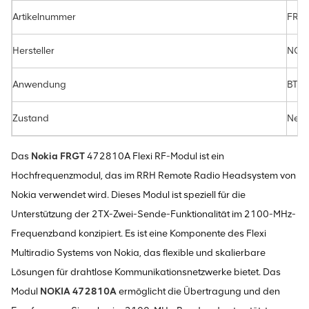
Artikelnummer
FRG
Hersteller
NOK
Anwendung
BTS
Zustand
Neu
Das
Nokia FRGT
472810A Flexi RF-Modul ist ein
Hochfrequenzmodul, das im RRH Remote Radio Headsystem von
Nokia verwendet wird. Dieses Modul ist speziell für die
Unterstützung der 2TX-Zwei-Sende-Funktionalität im 2100-MHz-
Frequenzband konzipiert. Es ist eine Komponente des Flexi
Multiradio Systems von Nokia, das flexible und skalierbare
Lösungen für drahtlose Kommunikationsnetzwerke bietet. Das
Modul
NOKIA 472810A
ermöglicht die Übertragung und den