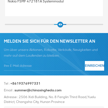
Nokia FRGU RRU 472956A FLEXI RF MODULE 6TX 2100
Basisstation
MELDEN SIE SICH FÜR DEN NEWSLETTER AN
Um über unsere Aktionen, Rabatte, Verkäufe, Neuigkeiten und
mehr auf dem Laufenden zu bleiben.
EINREICHEN
Tel :
+8619376997331
Email :
summer@chinaxingheda.com
Adresse : 2506 Xidi Building, No. 8 Fenglin Third Road,Yuelu
District, Changsha City, Hunan Province