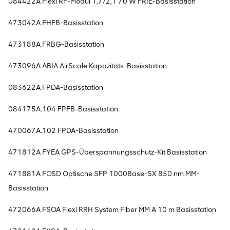
084422A Flexi RF-Modul 1,7/2,1 70 W FRIE-Basisstation
473042A FHFB-Basisstation
473188A FRBG-Basisstation
473096A ABIA AirScale Kapazitäts-Basisstation
083622A FPDA-Basisstation
084175A.104 FPFB-Basisstation
470067A.102 FPDA-Basisstation
471812A FYEA GPS-Überspannungsschutz-Kit Basisstation
471881A FOSD Optische SFP 1000Base-SX 850 nm MM-
Basisstation
472066A FSOA Flexi RRH System Fiber MM A 10 m Basisstation