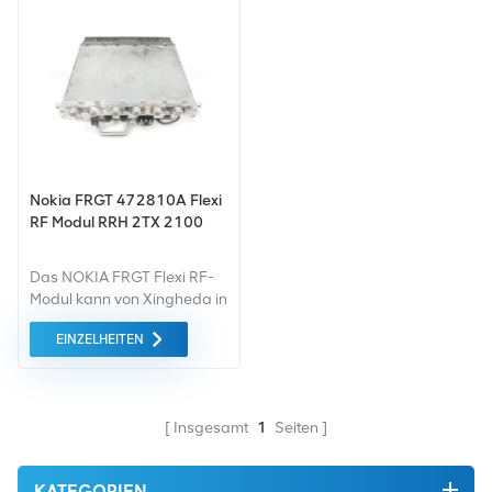
Nokia FRGT 472810A Flexi
RF Modul RRH 2TX 2100
Das NOKIA FRGT Flexi RF-
Modul kann von Xingheda in
guter Qualität geliefert
EINZELHEITEN
werden niedriger Preis,
kurze Lieferzeit.
Insgesamt
1
Seiten
KATEGORIEN