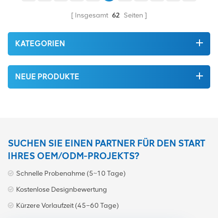
2G/3G/4G/5G unterstützt.
niedrige Passivierung
erreicht werden
Insgesamt
62
Seiten
Intermodulation. Die
durchschnittliche
dynamische Testleistung
KATEGORIEN
beträgt -165 dBc
NEUE PRODUKTE
SUCHEN SIE EINEN PARTNER FÜR DEN START
IHRES OEM/ODM-PROJEKTS?
Schnelle Probenahme (5~10 Tage)
Kostenlose Designbewertung
Kürzere Vorlaufzeit (45–60 Tage)