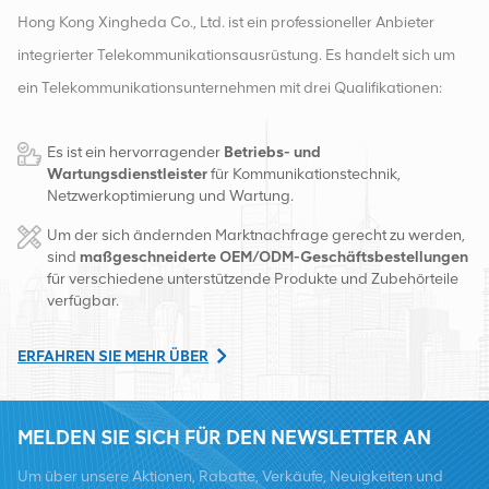
Hong Kong Xingheda Co., Ltd. ist ein professioneller Anbieter
integrierter Telekommunikationsausrüstung. Es handelt sich um
ein Telekommunikationsunternehmen mit drei Qualifikationen:
drahtlose, kabelgebundene und Zusatzgeräte. Derzeit verfügt
Es ist ein hervorragender
Betriebs- und
das Unternehmen über zwei intelligente Lager und
Wartungsdienstleister
für Kommunikationstechnik,
Fabrikvertriebszentren in Changsha und Hongkong. Im Jahr
Netzwerkoptimierung und Wartung.
2016 gründeten wir eine internationale Vertriebszentrale in
Um der sich ändernden Marktnachfrage gerecht zu werden,
Changsha, China. Mit Sitz in China betreiben wir internationale
sind
maßgeschneiderte OEM/ODM-Geschäftsbestellungen
für verschiedene unterstützende Produkte und Zubehörteile
Geschäfte in Südostasien, Europa, den Vereinigten Staaten,
verfügbar.
Afrika und Russland, stellen Basisstationen bereit und versorgen
regional führende Telekommunikationsbetreiber mit
ERFAHREN SIE MEHR ÜBER
Ausrüstungsumwandlung und umfassenden Wartungsdiensten
wie Übertragung, Stromversorgung, optischen Modulen, Kabel,
MELDEN SIE SICH FÜR DEN NEWSLETTER AN
Klemmen und unterstützende Hilfsmaterialien. Zu den
Um über unsere Aktionen, Rabatte, Verkäufe, Neuigkeiten und
Dienstleistern zählen Nokia, Ericsson, Huawei, ZTE, Bell, Alcatel,