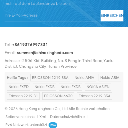
mehr auf dem Laufenden zu bleiben.
Nortel, Siemens und Lucent. Wir werden unseren internationalen
Marktanteil durch hochwertige Produkte, hochwertige
EINREICHEN
Dienstleistungen, angemessene Preise und pünktliche Lieferung
ausbauen.
Tel :
+8619376997331
Email :
summer@chinaxingheda.com
Adresse : 2506 Xidi Building, No. 8 Fenglin Third Road,Yuelu
District, Changsha City, Hunan Province
Heiße Tags :
ERICSSON 2219 B8A
Nokia AMIA
Nokia ABIA
Nokia FXED
Nokia FXDB
Nokia FXDB
NOKIA ASIEN
Ericsson 2219 B1
ERICSSON 6630
Ericsson 2219 B3A
© 2026 Hong Kong xingheda Co., Ltd.Alle Rechte vorbehalten.
Seitenverzeichnis
|
Xml
|
Datenschutzrichtlinie
|
IPv6 Netzwerk unterstützt