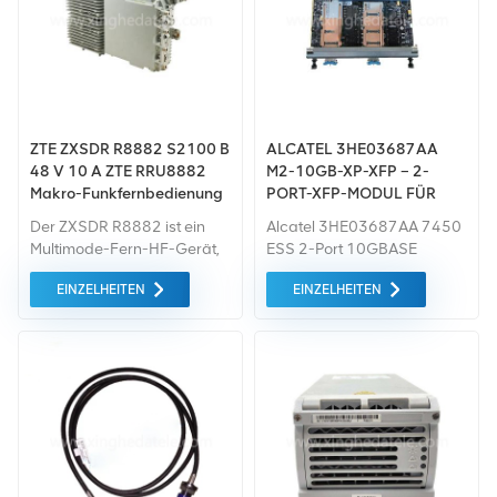
ZTE ZXSDR R8882 S2100 B
ALCATEL 3HE03687AA
48 V 10 A ZTE RRU8882
M2-10GB-XP-XFP – 2-
Makro-Funkfernbedienung
PORT-XFP-MODUL FÜR
7450-ESS
Der ZXSDR R8882 ist ein
Alcatel 3HE03687AA 7450
Multimode-Fern-HF-Gerät,
ESS 2-Port 10GBASE
das 2T2R/2T4R unterstützt
Ethernet MDA-XP. Akzeptiert
EINZELHEITEN
EINZELHEITEN
FDD. Es unterstützt GSM-,
zwei (2) XFP 10GigE-
UMTS-, CDMA- und LTE-
Optikmodule. (Unterstützt
Kommunikationssysteme
auf 3HE00229AB und
und zeichnet sich durch
3HE03620AA)
kompakte Struktur, große
Kapazität und einfache
Installation aus.