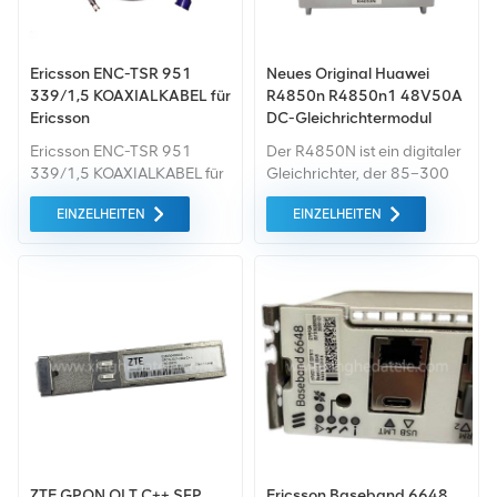
Ericsson ENC-TSR 951
Neues Original Huawei
339/1,5 KOAXIALKABEL für
R4850n R4850n1 48V50A
Ericsson
DC-Gleichrichtermodul
Ericsson ENC-TSR 951
Der R4850N ist ein digitaler
339/1,5 KOAXIALKABEL für
Gleichrichter, der 85–300
Ericsson
VAC in 53,5 VDC umwandelt
EINZELHEITEN
EINZELHEITEN
Produktbeschreibung
und sich durch hohe
Produktname ENC-TSR 951
Effizienz, hohe
339/1.5 Artikelnummer
Leistungsdichte, Walk-in-
ENC-TSR 951 339/1.5
Start, Hot-Plug-fähig,
Hersteller ERICSSON
vollständigen Schutz und
Anwendung Koaxialkabel
geringe
Zustand Neu Produktdetails
Geräuschentwicklung
Unsere Vorteile Wir haben
auszeichnet.
Ericsson ENC-TSR 951
339/1.5 zum Verkauf,
darunter generalüberholte
und neue, und der Preis liegt
normalerweise 90 % unter
ZTE GPON OLT C++ SFP
Ericsson Baseband 6648