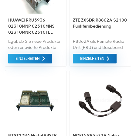
HUAWEI RRU3936
ZTE ZXSDR R8862A S2100
02310MNP 02310MNS
Funkfernbedienung
02310MNR 02310TLL
02310UUG 02310UUH für
Egal, ob Sie neue Produkte
R8862A als Remote Radio
DBS3900
oder renovierte Produkte
Unit (RRU) und Baseband
benötigen, wir kümmern uns
Unit (BBU) umfassen das
EINZELHEITEN
EINZELHEITEN
um alles Garantie als
verteilte Makro eNodeB
Standard. Wir kaufen nur
BS8700.
Green-Market-Geräte der
höchste Qualität . All dies
wird zum bestmöglichen
Preis angeboten.
NTST12BA Nortel BBSTP
NOKIA 995572A Nokia