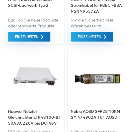
SCSI-Laufwerk Typ 2
Stromkabel für FBBC FBBA
NSN 995572A
Egal, ob Sie neue Produkte
Um die Sicherheit Ihrer
oder renovierte Produkte
Waren besser zu
benötigen, wir kümmern uns
gewährleisten, professionell,
EINZELHEITEN
EINZELHEITEN
um alles Garantie als
umweltfreundlich, Es
Standard. All dies wird zum
werden bequeme und
bestmöglichen Preis
effiziente
angeboten.
Verpackungsdienste
bereitgestellt.
Huawei Netzteil
Nokia AOSD SFP28 10KM
Gleichrichter ETP48100-B1
SM 474902A.101 AOSD
50A AC220V bis DC-48V