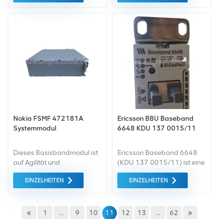
Ericsson bereitstellen. Wenn
EGSM) RRU3936 für
Sie andere Anforderungen
Multimode-Ersatzteil (1800
haben, teilen Sie uns bitte
MHz).
das spezifische Modell mit
Nokia FSMF 472181A
Ericsson BBU Baseband
Systemmodul
6648 KDU 137 0015/11
Dieses Basisbandmodul ist
Ericsson Baseband 6648
auf Agilität und
(KDU 137 0015/11) ist eine
Langfristigkeit ausgelegt
1U 19-Zoll-Rackmount-
EINZELHEITEN
EINZELHEITEN
Netzwerkentwicklung . Die
RAN-Basisbandeinheit mit
knoteninterne Modularität
hoher Kapazität, die die
des AirScale-Systemmoduls
dreifache Kapazität
ist der Schlüssel zum
vorheriger Generationen mit
1
...
9
10
11
12
13
...
62