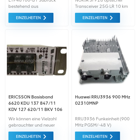
ETP48100-B1 Subrack
NOKIA SFP28 optischer
bestehend aus
Transceiver 25G LR 10 km
1xPMU(11A),
1310 nm I-Temp RS
EINZELHEITEN
EINZELHEITEN
1xPSU(R4850G2); Wird mit
vormontiertem Europa-
Stromkabel geliefert,
maximale
Ausgangsleistung 50 A.
ERICSSON Basisband
Huawei RRU3936 900 MHz
6620 KDU 137 847/11
02310MNP
KDV 127 620/11 BKV 106
217/1 5G BBU
Wir können eine Vielzahl
RRU3936 Funkeinheit (900
gebrauchter und neuer
MHz PGSM/-48 V)
Ericsson-
RRU3936 für Multimode-
EINZELHEITEN
EINZELHEITEN
Basisstationsgeräte für
Funkeinheit (900 MHz