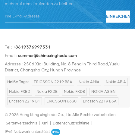
mehr auf dem Laufenden zu bleiben.
Nortel, Siemens und Lucent. Wir werden unseren internationalen
Marktanteil durch hochwertige Produkte, hochwertige
EINREICHEN
Dienstleistungen, angemessene Preise und pünktliche Lieferung
ausbauen.
Tel :
+8619376997331
Email :
summer@chinaxingheda.com
Adresse : 2506 Xidi Building, No. 8 Fenglin Third Road,Yuelu
District, Changsha City, Hunan Province
Heiße Tags :
ERICSSON 2219 B8A
Nokia AMIA
Nokia ABIA
Nokia FXED
Nokia FXDB
Nokia FXDB
NOKIA ASIEN
Ericsson 2219 B1
ERICSSON 6630
Ericsson 2219 B3A
© 2026 Hong Kong xingheda Co., Ltd.Alle Rechte vorbehalten.
Seitenverzeichnis
|
Xml
|
Datenschutzrichtlinie
|
IPv6 Netzwerk unterstützt