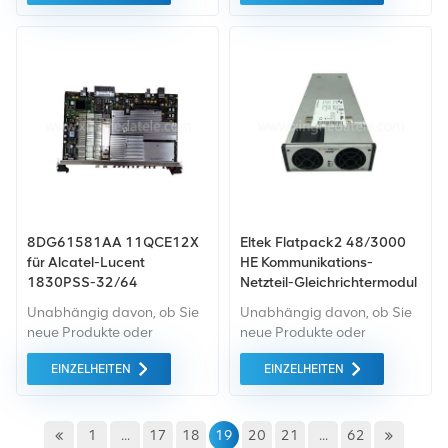
verfügt je nach Bedarf über
8x 100-MHz-MIMO-
Schichten Konfigurationen
und 2x QSFP+: 8×9,8 Gbit/s
für CPRI-Fronthaul.
8DG61581AA 11QCE12X
Eltek Flatpack2 48/3000
für Alcatel-Lucent
HE Kommunikations-
1830PSS-32/64
Netzteil-Gleichrichtermodul
Unabhängig davon, ob Sie
Unabhängig davon, ob Sie
neue Produkte oder
neue Produkte oder
renovierte Produkte
renovierte Produkte
EINZELHEITEN
EINZELHEITEN
benötigen, ist eine
benötigen, ist eine
umfassende Garantie unser
umfassende Garantie unser
Standard. Wir kaufen nur
Standard. Wir kaufen nur
Geräte auf dem grünen
Geräte von höchster
1
...
17
18
19
20
21
...
62