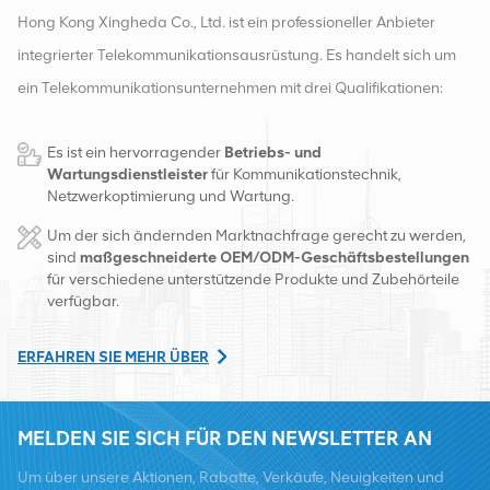
Hong Kong Xingheda Co., Ltd. ist ein professioneller Anbieter
integrierter Telekommunikationsausrüstung. Es handelt sich um
ein Telekommunikationsunternehmen mit drei Qualifikationen:
drahtlose, kabelgebundene und Zusatzgeräte. Derzeit verfügt
Es ist ein hervorragender
Betriebs- und
das Unternehmen über zwei intelligente Lager und
Wartungsdienstleister
für Kommunikationstechnik,
Fabrikvertriebszentren in Changsha und Hongkong. Im Jahr
Netzwerkoptimierung und Wartung.
2016 gründeten wir eine internationale Vertriebszentrale in
Um der sich ändernden Marktnachfrage gerecht zu werden,
Changsha, China. Mit Sitz in China betreiben wir internationale
sind
maßgeschneiderte OEM/ODM-Geschäftsbestellungen
für verschiedene unterstützende Produkte und Zubehörteile
Geschäfte in Südostasien, Europa, den Vereinigten Staaten,
verfügbar.
Afrika und Russland, stellen Basisstationen bereit und versorgen
regional führende Telekommunikationsbetreiber mit
ERFAHREN SIE MEHR ÜBER
Ausrüstungsumwandlung und umfassenden Wartungsdiensten
wie Übertragung, Stromversorgung, optischen Modulen, Kabel,
MELDEN SIE SICH FÜR DEN NEWSLETTER AN
Klemmen und unterstützende Hilfsmaterialien. Zu den
Um über unsere Aktionen, Rabatte, Verkäufe, Neuigkeiten und
Dienstleistern zählen Nokia, Ericsson, Huawei, ZTE, Bell, Alcatel,