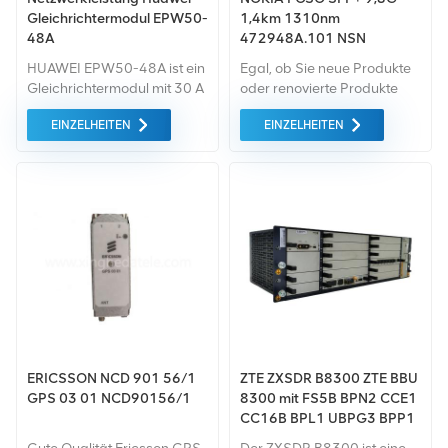
Gleichrichtermodul EPW50-
1,4km 1310nm
48A
472948A.101 NSN
Glasfaser-Transceiver-
HUAWEI EPW50-48A ist ein
Egal, ob Sie neue Produkte
Modul NEU
Gleichrichtermodul mit 30 A
oder renovierte Produkte
und 48 V Ausgang für
benötigen, wir kümmern uns
EINZELHEITEN
EINZELHEITEN
Telekommunikation, wie
um alles Garantie als
Emerson EPW50-48A,
Standard. Wir kaufen nur
Agisson EPW50-48A,
Green-Market-Geräte der
Ausgang einstellbar von
höchste Qualität und
43,2 V bis 57,6 V DC, eff. bis
Umweltschutz. All dies wird
zu 91 % und mit einem
im bereitgestellt
superweiten
bestmöglicher Preis.
Eingangsbereich von 90 V
bis 300 V.
ERICSSON NCD 901 56/1
ZTE ZXSDR B8300 ZTE BBU
GPS 03 01 NCD90156/1
8300 mit FS5B BPN2 CCE1
CC16B BPL1 UBPG3 BPP1
CR0 CC16 bpk-1 BPL1