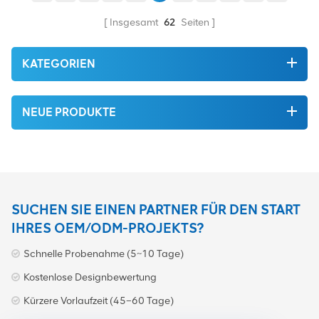
Markt ein, die von höchster
Qualität auf dem grünen
Qualität und Umweltschutz
Markt ein. All dies wird zum
Insgesamt
62
Seiten
sind. All dies wird zum
bestmöglichen Preis
bestmöglichen Preis
angeboten.
angeboten.
KATEGORIEN
NEUE PRODUKTE
SUCHEN SIE EINEN PARTNER FÜR DEN START
IHRES OEM/ODM-PROJEKTS?
Schnelle Probenahme (5~10 Tage)
Kostenlose Designbewertung
Kürzere Vorlaufzeit (45–60 Tage)