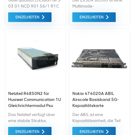
Gute Qualität Ericsson GPS
Der ZXSDR B8300 ist eine
BPN2 BPN0 UBPM UBPG
03 01 NCD 901 56/1 R1C
Multimode-
FS0 CHD1 CHV CHV2
GPS-Empfängereinheit Von
Basisbandeinheit (BBU) mit
EINZELHEITEN
EINZELHEITEN
Changsha Xingheda
hoher Kapazität, die auf
Technology Co., Ltd.
basiert die Software
Defined Radio (SDR)-
Plattform, die mehrere
Systeme unterstützt
einschließlich TD-SCDMA,
GSM, LTE usw.
Netzteil R4850N2 für
Nokia 474020A ABIL
Huawei Communication 1U
Airscale Basisband 5G-
Gleichrichtermodul Psu
Kapazitätskarte
Das Netzteil verfügt über
Der ABIL ist eine
eine stabile Struktur,
Kapazitätseinheit, die Teil
ausgezeichnet Leistung und
des Nokia AirScale 5G gNB
EINZELHEITEN
EINZELHEITEN
lange Lebensdauer.
ist Systemmodul. Der ABIL