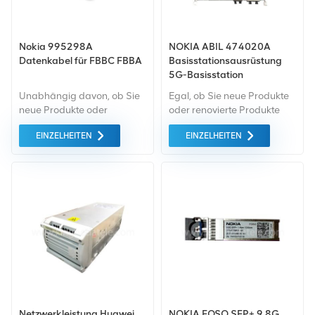
Nokia 995298A
NOKIA ABIL 474020A
Datenkabel für FBBC FBBA
Basisstationsausrüstung
5G-Basisstation
Unabhängig davon, ob Sie
Egal, ob Sie neue Produkte
neue Produkte oder
oder renovierte Produkte
renovierte Produkte
benötigen, wir kümmern uns
EINZELHEITEN
EINZELHEITEN
benötigen, ist eine
um alles Garantie als
umfassende Garantie unser
Standard. Wir kaufen nur
Standard. Wir kaufen nur
Green-Market-Geräte der
Geräte von höchster
höchste Qualität . All dies
Qualität auf dem grünen
wird zum bestmöglichen
Markt ein. All dies wird zum
Preis angeboten.
bestmöglichen Preis
angeboten.
Netzwerkleistung Huawei
NOKIA FOSO SFP+ 9,8G