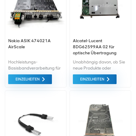
Nokia ASIK 474021A
Alcatel-Lucent
AirScale
8DG62599AA 02 für
optische Übertragung
1830PSS-36/64
Hochleistungs-
Unabhängig davon, ob Sie
8DG62599AA 02
Basisbandverarbeitung für
neue Produkte oder
4G und 5G nutzt
renovierte Produkte
EINZELHEITEN
EINZELHEITEN
gemeinsame Systeme für
benötigen, ist eine
alle Funkzellen auf
umfassende Garantie unser
niedrigem, mittlere und hohe
Standard. Wir kaufen nur
(Millimeterwellen-)Frequenzbänder.
Geräte von höchster
Qualität auf dem grünen
Markt ein. All dies wird zum
bestmöglichen Preis
angeboten.