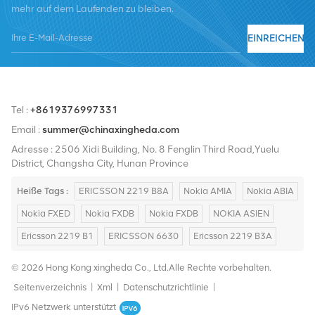
mehr auf dem Laufenden zu bleiben.
Nortel, Siemens und Lucent. Wir werden unseren internationalen
Marktanteil durch hochwertige Produkte, hochwertige
EINREICHEN
Dienstleistungen, angemessene Preise und pünktliche Lieferung
ausbauen.
Tel :
+8619376997331
Email :
summer@chinaxingheda.com
Adresse : 2506 Xidi Building, No. 8 Fenglin Third Road,Yuelu
District, Changsha City, Hunan Province
Heiße Tags :
ERICSSON 2219 B8A
Nokia AMIA
Nokia ABIA
Nokia FXED
Nokia FXDB
Nokia FXDB
NOKIA ASIEN
Ericsson 2219 B1
ERICSSON 6630
Ericsson 2219 B3A
© 2026 Hong Kong xingheda Co., Ltd.Alle Rechte vorbehalten.
Seitenverzeichnis
|
Xml
|
Datenschutzrichtlinie
|
IPv6 Netzwerk unterstützt