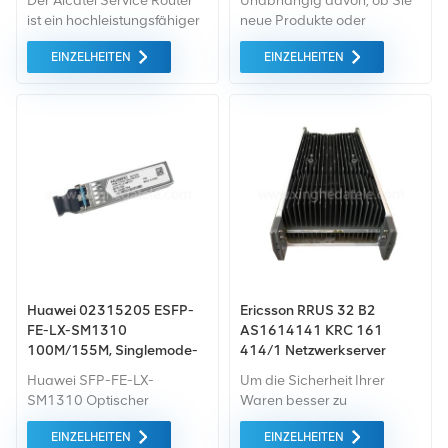
Der Alcatel Service Router
Unabhängig davon, ob Sie
ist ein hochleistungsfähiger
neue Produkte oder
Multiservice-Edge-Router,
renovierte Produkte
EINZELHEITEN
EINZELHEITEN
der für die gleichzeitige
benötigen, ist eine
Bereitstellung moderner
umfassende Garantie unser
Heimnetzwerke konzipiert
Standard. Wir kaufen nur
ist. Ganz gleich, ob Sie neue
Geräte von höchster
oder renovierte Produkte
Qualität auf dem grünen
benötigen.
Markt ein. All dies wird zum
bestmöglichen Preis
angeboten.
Huawei 02315205 ESFP-
Ericsson RRUS 32 B2
FE-LX-SM1310
AS1614141 KRC 161
100M/155M, Singlemode-
414/1 Netzwerkserver
Modul (1310 nm, 15 km, LC)
Remote Radio Station
Huawei SFP-FE-LX-
Um die Sicherheit Ihrer
SM1310 Optischer
Waren besser zu
Transceiver, SFP,
gewährleisten, professionell,
EINZELHEITEN
EINZELHEITEN
100M/155M, Singlemode
umweltfreundlich, Es