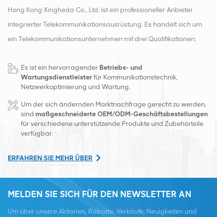
Hong Kong Xingheda Co., Ltd. ist ein professioneller Anbieter
integrierter Telekommunikationsausrüstung. Es handelt sich um
ein Telekommunikationsunternehmen mit drei Qualifikationen:
drahtlose, kabelgebundene und Zusatzgeräte. Derzeit verfügt
Es ist ein hervorragender
Betriebs- und
das Unternehmen über zwei intelligente Lager und
Wartungsdienstleister
für Kommunikationstechnik,
Fabrikvertriebszentren in Changsha und Hongkong. Im Jahr
Netzwerkoptimierung und Wartung.
2016 gründeten wir eine internationale Vertriebszentrale in
Um der sich ändernden Marktnachfrage gerecht zu werden,
Changsha, China. Mit Sitz in China betreiben wir internationale
sind
maßgeschneiderte OEM/ODM-Geschäftsbestellungen
für verschiedene unterstützende Produkte und Zubehörteile
Geschäfte in Südostasien, Europa, den Vereinigten Staaten,
verfügbar.
Afrika und Russland, stellen Basisstationen bereit und versorgen
regional führende Telekommunikationsbetreiber mit
ERFAHREN SIE MEHR ÜBER
Ausrüstungsumwandlung und umfassenden Wartungsdiensten
wie Übertragung, Stromversorgung, optischen Modulen, Kabel,
MELDEN SIE SICH FÜR DEN NEWSLETTER AN
Klemmen und unterstützende Hilfsmaterialien. Zu den
Um über unsere Aktionen, Rabatte, Verkäufe, Neuigkeiten und
Dienstleistern zählen Nokia, Ericsson, Huawei, ZTE, Bell, Alcatel,