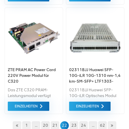
Das Modul (1310 nm, 15
werden bequeme und
km, LC) ist fabrikneu und
effiziente
originalverpackt.
Verpackungsdienste
bereitgestellt.
ZTE PRAM AC Power Card
02311BJJ Huawei SFP-
220V Power Modul für
10G-iLR 10G-1310 nm-1,4
C320
km-SM-SFP+ LTF1303-
BH+1
Das ZTE C320 PRAM-
02311BJJ Huawei SFP-
Leistungsmodul verfügt
10G-iLR Optisches Modul
über einen Stromeingang
EINZELHEITEN
EINZELHEITEN
von 230 V AC, der
Anschluss für
Pufferbatterien,
Gleichstromausgang
1
...
20
21
22
23
24
...
62