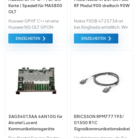
Karte | Speziell für MA5800
RF Modul 900 dreifach 90W
OLT
Huawei GPHF C++ ist eine
Nokia FXDB 472573A ist
Huawei NG OLT GPON-
bei Xingheda erhältlich. Wir
Schnittstellenkarte mit 16
sind ein professioneller
EINZELHEITEN
EINZELHEITEN
Ports das den Zugriff auf
Lieferant von gebrauchten
GPON vom ONT aus
und generalüberholten
ermöglicht.
Kommunikationsgeräten.
3AG34013AA 4AN10G für
ERICSSON RPM777193/
Alcatel Lucent
01500 R1C
Kommunikationsgeräte
Signalkommunikationskabel