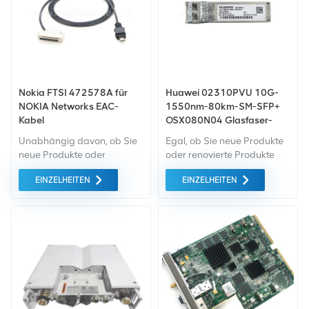
Nokia FTSI 472578A für
Huawei 02310PVU 10G-
NOKIA Networks EAC-
1550nm-80km-SM-SFP+
Kabel
OSX080N04 Glasfaser-
Transceiver
Unabhängig davon, ob Sie
Egal, ob Sie neue Produkte
neue Produkte oder
oder renovierte Produkte
renovierte Produkte
benötigen, wir kümmern uns
EINZELHEITEN
EINZELHEITEN
benötigen, ist eine
um alles Garantie als
umfassende Garantie unser
Standard. Wir kaufen nur
Standard. Wir kaufen nur
Green-Market-Geräte der
Geräte von höchster
höchste Qualität und
Qualität auf dem grünen
Umweltschutz. All dies wird
Markt ein. All dies wird zum
zum bestmöglichen Preis
bestmöglichen Preis
angeboten.
angeboten.