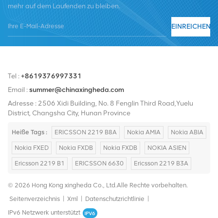
mehr auf dem Laufenden zu bleiben.
Nortel, Siemens und Lucent. Wir werden unseren internationalen
Marktanteil durch hochwertige Produkte, hochwertige
EINREICHEN
Dienstleistungen, angemessene Preise und pünktliche Lieferung
ausbauen.
Tel :
+8619376997331
Email :
summer@chinaxingheda.com
Adresse : 2506 Xidi Building, No. 8 Fenglin Third Road,Yuelu
District, Changsha City, Hunan Province
Heiße Tags :
ERICSSON 2219 B8A
Nokia AMIA
Nokia ABIA
Nokia FXED
Nokia FXDB
Nokia FXDB
NOKIA ASIEN
Ericsson 2219 B1
ERICSSON 6630
Ericsson 2219 B3A
© 2026 Hong Kong xingheda Co., Ltd.Alle Rechte vorbehalten.
Seitenverzeichnis
|
Xml
|
Datenschutzrichtlinie
|
IPv6 Netzwerk unterstützt