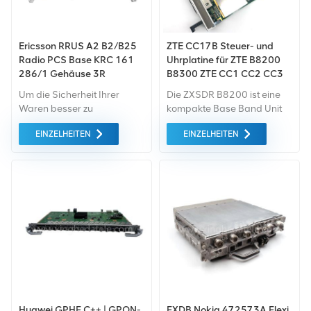
Ericsson RRUS A2 B2/B25
ZTE CC17B Steuer- und
Radio PCS Base KRC 161
Uhrplatine für ZTE B8200
286/1 Gehäuse 3R
B8300 ZTE CC1 CC2 CC3
CC17
Um die Sicherheit Ihrer
Die ZXSDR B8200 ist eine
Waren besser zu
kompakte Base Band Unit
gewährleisten, professionell,
(BBU) mit großer Kapazität
EINZELHEITEN
EINZELHEITEN
umweltfreundlich, Es
und separater Basisband
werden bequeme und
und HF basierend auf der
effiziente
ausgereiften und stabilen
Verpackungsdienste
Software Defined Radio
bereitgestellt.
(SDR)-Plattform
Huawei GPHF C++ | GPON-
FXDB Nokia 472573A Flexi