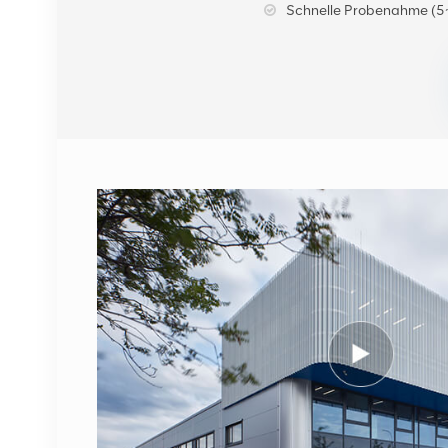
Schnelle Probenahme (5
DETAILS ANZEIGEN
NOKIA FUFAS
473288A.102
Glasfaserkabel LC OD-
LC OD Dual 2m
DETAILS ANZEIGEN
1662SMC 3AL98324AA
SYNTH4V2 für Alcatel
Lucent
Kommunikationsgeräte
DETAILS ANZEIGEN
ERICSSON 2212 B31
KRC 161 893/1
Funkfernbedienung