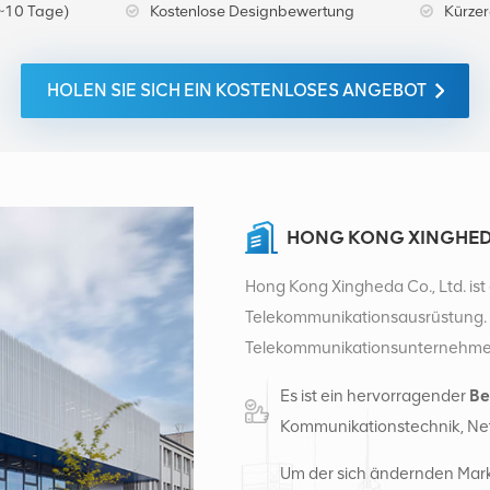
~10 Tage)
Kostenlose Designbewertung
Kürzer
HOLEN SIE SICH EIN KOSTENLOSES ANGEBOT
HONG KONG XINGHEDA
Hong Kong Xingheda Co., Ltd. ist 
Telekommunikationsausrüstung. E
Telekommunikationsunternehmen m
kabelgebundene und Zusatzgerät
Es ist ein hervorragender
Be
intelligente Lager und Fabrikve
Kommunikationstechnik, Ne
2016 gründeten wir eine internat
Sitz in China betreiben wir inter
Um der sich ändernden Mark