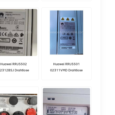
ISAM FX Serie OLT
Huawei RRU5502
Huawei RRU5501
2312BSJ Drahtlose
02311VMD Drahtlose
kfernbedienungseinheit
Funkfernbedienungseinheit
für DBS5900
für DBS5900