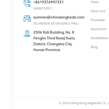
+8619376997331
Heim
DETAILS ANZEIGEN
(ARBEITSZEIT)
Über Uns
summer@chinaxingheda.com
Produkte
Eltek Flatpack2
(SCHREIBEN SIE UNS EINE E-MAIL)
48/2000 HE
Nachricht
2506 Xidi Building, No. 8
Gleichrichtermodul 48V
Fenglin Third Road,Yuelu
Kontaktiere
2000W
DETAILS ANZEIGEN
District, Changsha City,
Blog
Hunan Province
Ericsson Radio 4429 B3
KRC 161 782/1
Radioeinheit
DETAILS ANZEIGEN
Eltek Flatpack2
48/3000 HE
© 2026 Hong Kong xingheda Co., L
Kommunikations-