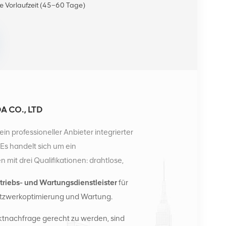
e Vorlaufzeit (45–60 Tage)
 CO., LTD
ein professioneller Anbieter integrierter
s handelt sich um ein
it drei Qualifikationen: drahtlose,
e. Derzeit verfügt das Unternehmen über zwei
triebs- und Wartungsdienstleister
für
rtriebszentren in Changsha und Hongkong. Im Jahr
tzwerkoptimierung und Wartung.
ionale Vertriebszentrale in Changsha, China. Mit
nationale Geschäfte in Südostasien, Europa, den
tnachfrage gerecht zu werden, sind