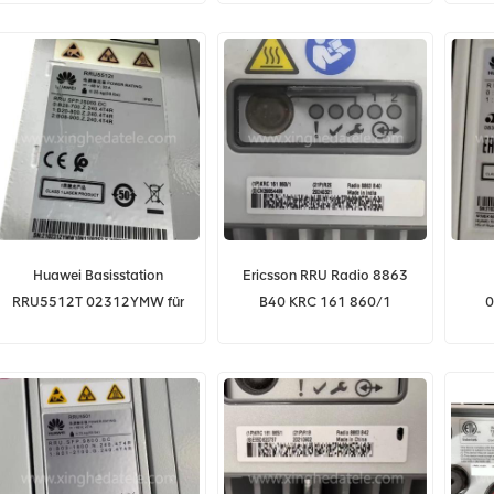
Huawei Basisstation
Ericsson RRU Radio 8863
RRU5512T 02312YMW für
B40 KRC 161 860/1
0
DBS5900
Fun