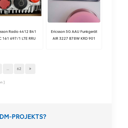
csson Radio 4412 B41
Ericsson 5G AAU Funkgerät
C 161 697/1 LTE RRU
AIR 3227 B78W KRD 901
RBS6601
220/11
...
62
en
ODM-PROJEKTS?