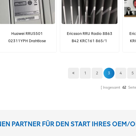
Huawei RRU5501
Ericsson RRU Radio 8863
Eri
02311YPH Drahtlose
B42 KRC161 865/1
KR
Funkfernbedienungseinheit
für DBS5900
1
2
3
4
5
Insgesamt
62
Seit
INEN PARTNER FÜR DEN START IHRES OEM/