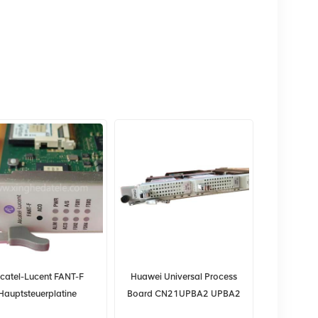
lcatel-Lucent FANT-F
Huawei Universal Process
Hauptsteuerplatine
Board CN21UPBA2 UPBA2
E53701AD für 7360
03052290