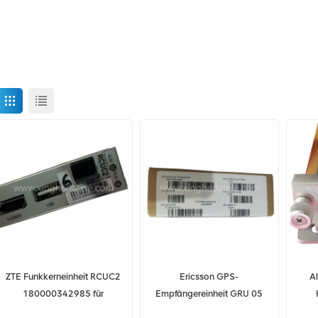
ZTE Funkkerneinheit RCUC2
Ericsson GPS-
A
180000342985 für
Empfängereinheit GRU 05
NR8250
01 NCD 901 89/1
3F