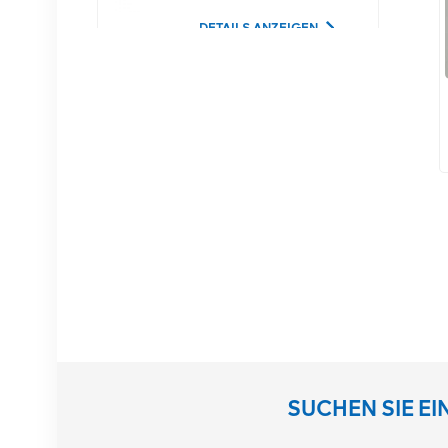
DETAILS ANZEIGEN
02350CDV 2,5-Zoll-
SAS-1,2-TB-10K-12-
Gbit/s-Serverfestplatte
DETAILS ANZEIGEN
NOKIA APAF
474676A.101 RRU-
Kommunikationsausrüstung
DETAILS ANZEIGEN
NOKIA AHEGC
SUCHEN SIE E
474914A AirScale RRH
4T4R RRU Basisstation