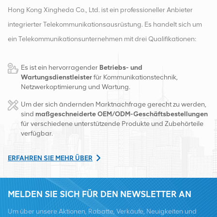
Hong Kong Xingheda Co., Ltd. ist ein professioneller Anbieter
integrierter Telekommunikationsausrüstung. Es handelt sich um
ein Telekommunikationsunternehmen mit drei Qualifikationen:
drahtlose, kabelgebundene und Zusatzgeräte. Derzeit verfügt
Es ist ein hervorragender
Betriebs- und
das Unternehmen über zwei intelligente Lager und
Wartungsdienstleister
für Kommunikationstechnik,
Fabrikvertriebszentren in Changsha und Hongkong. Im Jahr
Netzwerkoptimierung und Wartung.
2016 gründeten wir eine internationale Vertriebszentrale in
Um der sich ändernden Marktnachfrage gerecht zu werden,
Changsha, China. Mit Sitz in China betreiben wir internationale
sind
maßgeschneiderte OEM/ODM-Geschäftsbestellungen
für verschiedene unterstützende Produkte und Zubehörteile
Geschäfte in Südostasien, Europa, den Vereinigten Staaten,
verfügbar.
Afrika und Russland, stellen Basisstationen bereit und versorgen
regional führende Telekommunikationsbetreiber mit
ERFAHREN SIE MEHR ÜBER
Ausrüstungsumwandlung und umfassenden Wartungsdiensten
wie Übertragung, Stromversorgung, optischen Modulen, Kabel,
MELDEN SIE SICH FÜR DEN NEWSLETTER AN
Klemmen und unterstützende Hilfsmaterialien. Zu den
Um über unsere Aktionen, Rabatte, Verkäufe, Neuigkeiten und
Dienstleistern zählen Nokia, Ericsson, Huawei, ZTE, Bell, Alcatel,