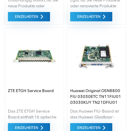
Unabhängig davon, ob Sie
Egal, ob Sie neue Produkte
neue Produkte oder
oder renovierte Produkte
renovierte Produkte
benötigen, wir kümmern uns
EINZELHEITEN
EINZELHEITEN
benötigen, ist eine
um alles Garantie als
umfassende Garantie unser
Standard. Wir kaufen nur
Standard. Wir kaufen nur
Green-Market-Geräte der
Geräte vom grünen Markt,
höchste Qualität . All dies
die von höchster Qualität
wird zum bestmöglichen
und Umweltschutz sind. All
Preis angeboten.
dies wird zum
bestmöglichen Preis
angeboten.
ZTE ETGH Service Board
Huawei Original OSN8800
FIU 03030ETC TN11FIU01
03030KUY TN21DFIU01
Das ZTE ETGH Service
Das Huawei FIU-Board ist
Board enthält 16 optische
das Huawei-Glasfaser-
Ports für den Anschluss von
Leitungsschnittstellenboard
EINZELHEITEN
EINZELHEITEN
Teilnehmern Geräte über
TN13FIU WDM-Ausrüstung.