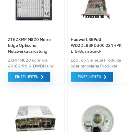
ZTE ZXMP M820 Metro
Huawei LBBPd3
Edge Optische
WD2DLBBPD300 021HPK
Netzwerkausrüstung
LTE-Basisband-
Prozessoreinheit D (6 Zellen,
ZXMP M820 kann als
Egal, ob Sie neue Produkte
2T2R) Karte für BBU 3900
40/80/96-λ-DWDM und
oder renovierte Produkte
3910 BBU 5900
18-λ-CWDM konfiguriert
benötigen, wir kümmern uns
EINZELHEITEN
EINZELHEITEN
werden in Übereinstimmung
um alles Garantie als
mit der ITU-T-Empfehlung
Standard. Wir kaufen nur
und unterstützen modulare
Green-Market-Geräte der
Upgrades mit einer
höchste Qualität und
Erhöhung von 4 Lambdas.
Umweltschutz. All dies wird
zum bestmöglichen Preis
angeboten.