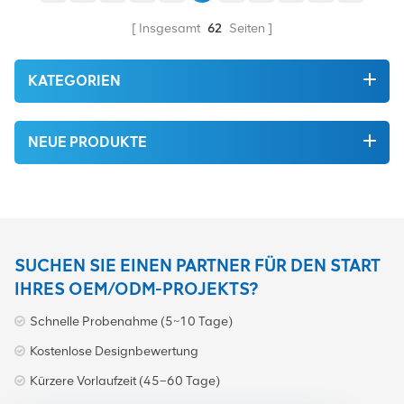
die von höchster Qualität
werden Szenarien für
und Umweltschutz sind. All
verschiedene
Insgesamt
62
Seiten
dies wird zum
Netzwerkanforderungen
bestmöglichen Preis
bereitgestellt.
angeboten.
KATEGORIEN
NEUE PRODUKTE
SUCHEN SIE EINEN PARTNER FÜR DEN START
IHRES OEM/ODM-PROJEKTS?
Schnelle Probenahme (5~10 Tage)
Kostenlose Designbewertung
Kürzere Vorlaufzeit (45–60 Tage)