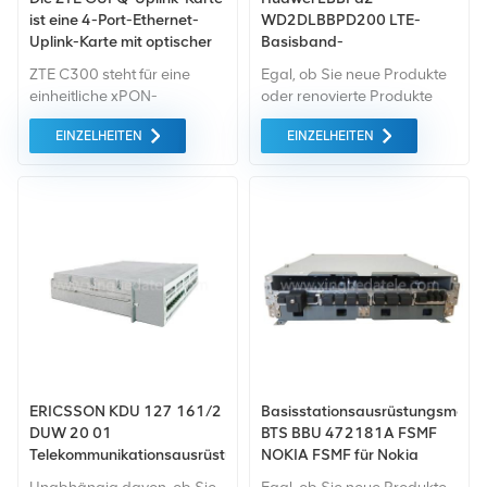
ist eine 4-Port-Ethernet-
WD2DLBBPD200 LTE-
Uplink-Karte mit optischer
Basisband-
GE/FE-Schnittstelle für ZTE
Verarbeitungseinheit D 2-
ZTE C300 steht für eine
Egal, ob Sie neue Produkte
OLT C300
Karte für BBU 3900 3910
einheitliche xPON-
oder renovierte Produkte
5900
Plattformarchitektur der
benötigen, wir kümmern uns
EINZELHEITEN
EINZELHEITEN
nächsten Generation.
um alles Garantie als
reibungslose Entwicklung,
Standard. Wir kaufen nur
Schutz bestehender
Green-Market-Geräte der
Netzwerkinvestitionen und
höchste Qualität. All dies
Verbesserung
wird zum bestmöglichen
Wettbewerbsvorteil.
Preis angeboten.
ERICSSON KDU 127 161/2
Basisstationsausrüstungsmodul
DUW 20 01
BTS BBU 472181A FSMF
Telekommunikationsausrüstung
NOKIA FSMF für Nokia
für digitale Einheit