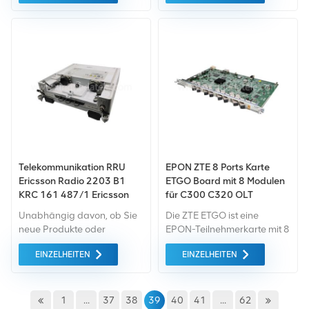
die EPON-Schnittstelle
Die Funktionsversionen der
(GEPON). In jeden Port
FIU-Karten sind TN12,
können wir ein optisches
TN13, TN14, TN15, TN16.
Kabel einbauen Transceiver
(Transceiver) SFP GEPON
OLT PX20 (28 dB) oder SFP
GEPON OLT PX20 + (33 dB)
Telekommunikation RRU
EPON ZTE 8 Ports Karte
Ericsson Radio 2203 B1
ETGO Board mit 8 Modulen
KRC 161 487/1 Ericsson
für C300 C320 OLT
Radio2203 B1
Unabhängig davon, ob Sie
Die ZTE ETGO ist eine
neue Produkte oder
EPON-Teilnehmerkarte mit 8
renovierte Produkte
Ports, die dafür konzipiert ist
EINZELHEITEN
EINZELHEITEN
benötigen, ist eine
Wird mit ZXA10 C300- und
umfassende Garantie unser
ZXA10 C320-Geräten
Standard. Wir kaufen nur
verwendet. Die
Geräte vom grünen Markt,
maßgeschneiderte Es
1
...
37
38
39
40
41
...
62