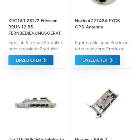
KRC161 282/2 Ericsson
Nokia 472748A FYGB
RRUS 12 B3
GPS-Antenne
FERNBEDIENUNGSGERÄT
1800 MHz
Egal, ob Sie neue Produkte
Egal, ob Sie neue Produkte
oder renovierte Produkte
oder renovierte Produkte
benötigen, wir kümmern uns
benötigen, wir kümmern uns
EINZELHEITEN
EINZELHEITEN
um alles Garantie als
um alles Garantie als
Standard. Wir kaufen nur
Standard. Wir kaufen nur
Green-Market-Geräte der
Green-Market-Geräte der
höchste Qualität . All dies
höchste Qualität . All dies
wird zum bestmöglichen
wird zum bestmöglichen
Preis angeboten.
Preis angeboten.
Die ZTE GUFQ-Uplink-Karte
Huawei LBBPd2