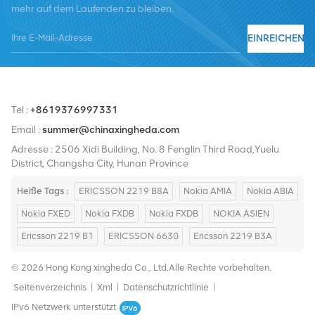
mehr auf dem Laufenden zu bleiben.
Nortel, Siemens und Lucent. Wir werden unseren internationalen
Marktanteil durch hochwertige Produkte, hochwertige
EINREICHEN
Dienstleistungen, angemessene Preise und pünktliche Lieferung
ausbauen.
Tel :
+8619376997331
Email :
summer@chinaxingheda.com
Adresse : 2506 Xidi Building, No. 8 Fenglin Third Road,Yuelu
District, Changsha City, Hunan Province
Heiße Tags :
ERICSSON 2219 B8A
Nokia AMIA
Nokia ABIA
Nokia FXED
Nokia FXDB
Nokia FXDB
NOKIA ASIEN
Ericsson 2219 B1
ERICSSON 6630
Ericsson 2219 B3A
© 2026 Hong Kong xingheda Co., Ltd.Alle Rechte vorbehalten.
Seitenverzeichnis
|
Xml
|
Datenschutzrichtlinie
|
IPv6 Netzwerk unterstützt