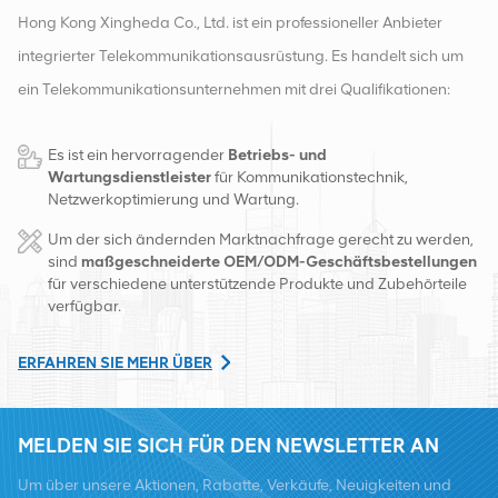
umfasst sehr bekannte
Hong Kong Xingheda Co., Ltd. ist ein professioneller Anbieter
Branchennamen wie Nokia,
Huawei, ZTE, Siemens,
integrierter Telekommunikationsausrüstung. Es handelt sich um
Nortel, Ericsson, Alcatel,
ein Telekommunikationsunternehmen mit drei Qualifikationen:
Lucent usw. Wir verfügen
über einen großen
drahtlose, kabelgebundene und Zusatzgeräte. Derzeit verfügt
Lagerbestand, vielen Dank
Es ist ein hervorragender
Betriebs- und
das Unternehmen über zwei intelligente Lager und
für die Weitergabe an
Wartungsdienstleister
für Kommunikationstechnik,
Kunden.
Fabrikvertriebszentren in Changsha und Hongkong. Im Jahr
Netzwerkoptimierung und Wartung.
2016 gründeten wir eine internationale Vertriebszentrale in
Um der sich ändernden Marktnachfrage gerecht zu werden,
Changsha, China. Mit Sitz in China betreiben wir internationale
sind
maßgeschneiderte OEM/ODM-Geschäftsbestellungen
für verschiedene unterstützende Produkte und Zubehörteile
Geschäfte in Südostasien, Europa, den Vereinigten Staaten,
verfügbar.
Afrika und Russland, stellen Basisstationen bereit und versorgen
regional führende Telekommunikationsbetreiber mit
ERFAHREN SIE MEHR ÜBER
Ausrüstungsumwandlung und umfassenden Wartungsdiensten
wie Übertragung, Stromversorgung, optischen Modulen, Kabel,
MELDEN SIE SICH FÜR DEN NEWSLETTER AN
Klemmen und unterstützende Hilfsmaterialien. Zu den
Um über unsere Aktionen, Rabatte, Verkäufe, Neuigkeiten und
Dienstleistern zählen Nokia, Ericsson, Huawei, ZTE, Bell, Alcatel,