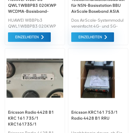
QWL1WBBPB3 020KWP
für NSN-Basisstation BBU
WCDMA-Basisband-
AirScale Baseband ASIA
Verarbeitungseinheit für
473095A.202 Für
HUAWEI WBBPb3
Das AirScale-Systemmodul
Huawei WCDMA UMTS
2G/3G/4G/5G BBU Nokia
QWL1WBBPB3 020KWP
vereinfacht 4G- und 5G-
WCDMA-Basisband-
Single-RAN-
EINZELHEITEN
EINZELHEITEN
Verarbeitungseinheit für
Bereitstellungen. Optimiert
Huawei WCDMA UMTS
Multiband-Standorte und
Produktbeschreibung
ermöglicht Basisband-
HUAWEI WD2DUBBPf100
Hotels mit mehreren
UBBPf1 HUAWEI
Standorten.
WD2DUBBPF0CM UBBPf0
HUAWEI WD22UBBPem
024CFA1 UBBPem HUAWEI
UBBPFW1 Huawei
QCU1UBRI 030529 UBRI
HUAWEI WD2DUBBPE200
03057153 UBBPe2
HUAWEI WD2DUBBPE300
Ericsson Radio 4428 B1
Ericsson KRC161 753/1
3057154 UBBPe3 HUAWEI
KRC 161 735/1
Radio 4428 B1 RRU
WD2DUBBPE400
KRC161735/1
03057155 UBBPe4