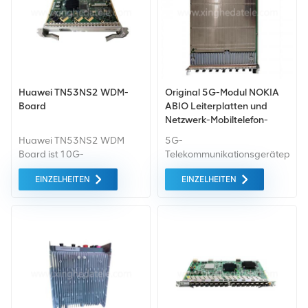
Huawei TN53NS2 WDM-
Original 5G-Modul NOKIA
Board
ABIO Leiterplatten und
Netzwerk-Mobiltelefon-
Basisbandplatine NOKIA
Huawei TN53NS2 WDM
5G-
ABIO
Board ist 10G-
Telekommunikationsgeräteplati
Dienstverarbeitung Platine
Nokia Solutions and
EINZELHEITEN
EINZELHEITEN
TN53NS2 WDM WDM-
Networks ABIO 475266A
Geräte