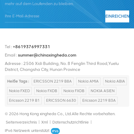
mehr auf dem Laufenden zu bleiben.
Nortel, Siemens und Lucent. Wir werden unseren internationalen
Marktanteil durch hochwertige Produkte, hochwertige
EINREICHEN
Dienstleistungen, angemessene Preise und pünktliche Lieferung
ausbauen.
Tel :
+8619376997331
Email :
summer@chinaxingheda.com
Adresse : 2506 Xidi Building, No. 8 Fenglin Third Road,Yuelu
District, Changsha City, Hunan Province
Heiße Tags :
ERICSSON 2219 B8A
Nokia AMIA
Nokia ABIA
Nokia FXED
Nokia FXDB
Nokia FXDB
NOKIA ASIEN
Ericsson 2219 B1
ERICSSON 6630
Ericsson 2219 B3A
© 2026 Hong Kong xingheda Co., Ltd.Alle Rechte vorbehalten.
Seitenverzeichnis
|
Xml
|
Datenschutzrichtlinie
|
IPv6 Netzwerk unterstützt