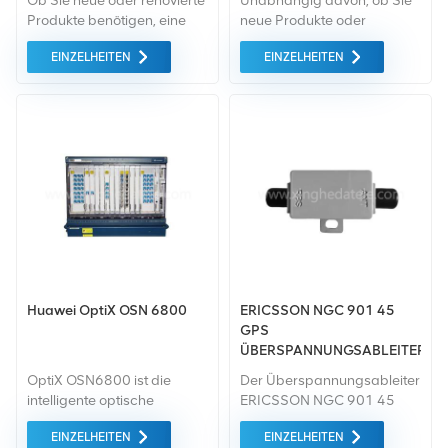
Ob Sie neue oder renovierte
Unabhängig davon, ob Sie
Produkte benötigen, eine
neue Produkte oder
umfassende Garantie ist für
renovierte Produkte
EINZELHEITEN
EINZELHEITEN
uns selbstverständlich. Wir
benötigen, ist eine
kaufen nur Green-Market-
umfassende Garantie unser
Geräte höchster Qualität. All
Standard. Wir kaufen nur
dies bieten wir zum
Geräte von höchster
bestmöglichen Preis an.
Qualität auf dem grünen
Markt ein. All dies wird zum
bestmöglichen Preis
angeboten.
Huawei OptiX OSN 6800
ERICSSON NGC 901 45
GPS
ÜBERSPANNUNGSABLEITER
NGC 901 45
OptiX OSN6800 ist die
Der Überspannungsableiter
intelligente optische
ERICSSON NGC 901 45
Übertragung der nächsten
hilft, Schäden an der GPS-
EINZELHEITEN
EINZELHEITEN
Generation von Huawei
Ausrüstung durch