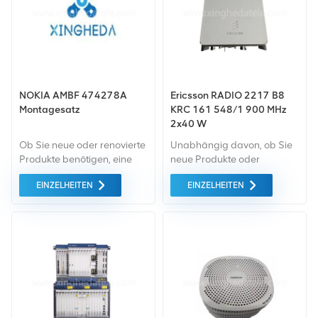
NOKIA AMBF 474278A
Ericsson RADIO 2217 B8
Montagesatz
KRC 161 548/1 900 MHz
2x40 W
Ob Sie neue oder renovierte
Unabhängig davon, ob Sie
Produkte benötigen, eine
neue Produkte oder
umfassende Garantie ist für
renovierte Produkte
EINZELHEITEN
EINZELHEITEN
uns selbstverständlich. Wir
benötigen, ist eine
kaufen nur Green-Market-
umfassende Garantie unser
Geräte von höchster
Standard. Wir kaufen nur
Qualität und mit höchstem
Geräte von höchster
Umweltschutz. All dies
Qualität auf dem grünen
bieten wir zum
Markt ein. All dies wird zum
bestmöglichen Preis an.
bestmöglichen Preis
angeboten.