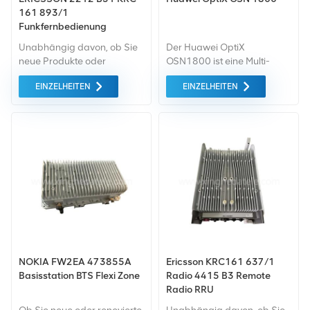
161 893/1
Funkfernbedienung
Unabhängig davon, ob Sie
Der Huawei OptiX
neue Produkte oder
OSN1800 ist eine Multi-
renovierte Produkte
Service-Serie mit Box-
EINZELHEITEN
EINZELHEITEN
benötigen, ist eine
Architektur
umfassende Garantie unser
Übertragungsausrüstung
Standard. Wir kaufen nur
des Optical Transport
Geräte von höchster
Network (MS-OTN), die
Qualität auf dem grünen
unterstützt Zeitmultiplex
Markt ein. All dies wird zum
(TDM).
bestmöglichen Preis
angeboten.
NOKIA FW2EA 473855A
Ericsson KRC161 637/1
Basisstation BTS Flexi Zone
Radio 4415 B3 Remote
Radio RRU