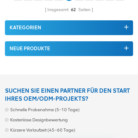
bestmöglichen Preis an.
sich durch große aus
Kapazität, OTN-
Insgesamt
62
Seiten
Planungsfähigkeit und
Wellenlängenteilungseigenscha
über große Entfernungen.
KATEGORIEN
NEUE PRODUKTE
SUCHEN SIE EINEN PARTNER FÜR DEN START
IHRES OEM/ODM-PROJEKTS?
Schnelle Probenahme (5~10 Tage)
Kostenlose Designbewertung
Kürzere Vorlaufzeit (45–60 Tage)