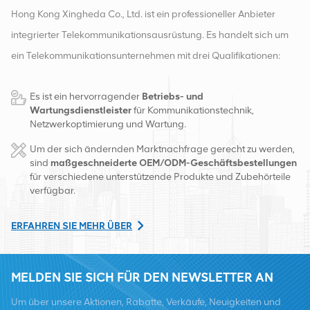
Hong Kong Xingheda Co., Ltd. ist ein professioneller Anbieter
integrierter Telekommunikationsausrüstung. Es handelt sich um
ein Telekommunikationsunternehmen mit drei Qualifikationen:
drahtlose, kabelgebundene und Zusatzgeräte. Derzeit verfügt
Es ist ein hervorragender
Betriebs- und
das Unternehmen über zwei intelligente Lager und
Wartungsdienstleister
für Kommunikationstechnik,
Fabrikvertriebszentren in Changsha und Hongkong. Im Jahr
Netzwerkoptimierung und Wartung.
2016 gründeten wir eine internationale Vertriebszentrale in
Um der sich ändernden Marktnachfrage gerecht zu werden,
Changsha, China. Mit Sitz in China betreiben wir internationale
sind
maßgeschneiderte OEM/ODM-Geschäftsbestellungen
für verschiedene unterstützende Produkte und Zubehörteile
Geschäfte in Südostasien, Europa, den Vereinigten Staaten,
verfügbar.
Afrika und Russland, stellen Basisstationen bereit und versorgen
regional führende Telekommunikationsbetreiber mit
ERFAHREN SIE MEHR ÜBER
Ausrüstungsumwandlung und umfassenden Wartungsdiensten
wie Übertragung, Stromversorgung, optischen Modulen, Kabel,
MELDEN SIE SICH FÜR DEN NEWSLETTER AN
Klemmen und unterstützende Hilfsmaterialien. Zu den
Um über unsere Aktionen, Rabatte, Verkäufe, Neuigkeiten und
Dienstleistern zählen Nokia, Ericsson, Huawei, ZTE, Bell, Alcatel,