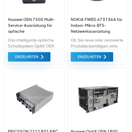
Huawei OSN 7500 Multi-
NOKIA FWED 473136A für
Service-Ausrüstung für
Indoor-Mikro-BTS-
optische
Netzwerkausrüstung
Übertragungssysteme
Das intelligente optische
Ob Sie neue oder renovierte
Schaltsystem OptiX OSN
Produkte benötigen, eine
7500 (kurz OptiX OSN
umfassende Garantie ist für
EINZELHEITEN
EINZELHEITEN
7500) ist das intelligente
uns selbstverständlich. Wir
Optical Core Switching
kaufen nur Green-Market-
(OCS)-Gerät der nächsten
Geräte von höchster
Generation und ist von
Qualität und mit höchstem
Huawei auf Basis der
Umweltschutz. All dies
aktuellen Situation
bieten wir zum
entwickelt.
bestmöglichen Preis an.
ERICSSON 2212 B31 KRC
Huawei OptiX OSN 1800