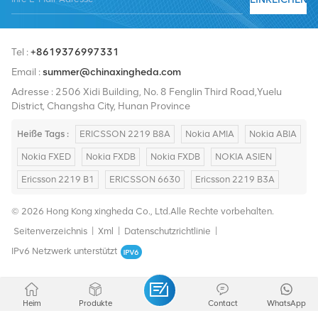
Tel :
+8619376997331
Email :
summer@chinaxingheda.com
Adresse : 2506 Xidi Building, No. 8 Fenglin Third Road,Yuelu
District, Changsha City, Hunan Province
Heiße Tags :
ERICSSON 2219 B8A
Nokia AMIA
Nokia ABIA
Nokia FXED
Nokia FXDB
Nokia FXDB
NOKIA ASIEN
Ericsson 2219 B1
ERICSSON 6630
Ericsson 2219 B3A
© 2026 Hong Kong xingheda Co., Ltd.Alle Rechte vorbehalten.
Seitenverzeichnis
|
Xml
|
Datenschutzrichtlinie
|
IPv6 Netzwerk unterstützt
Heim
Produkte
Contact
WhatsApp