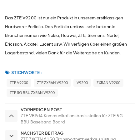
Das ZTE V9200 ist nur ein Produkt in unserem erstklassigen
Hardware-Portfolio. Das Portfolio umfasst sehr bekannte
Branchennamen wie Nokia, Huawei, ZTE, Siemens, Nortel,
Ericsson, Alcatel, Lucent usw. Wir verfügen über einen großen
Lagerbestand, vielen Dank für die Weitergabe an Kunden.
STICHWORTE :
ZTE V9200
ZTE ZXRAN V9200
V9200
ZXRAN V9200
ZTE 5G BBU ZXRAN V9200
VORHERIGEN POST
ZTE VBPd4 Kommunikationsbasisstation für ZTE 5G
BBU Baseband Board
NÄCHSTER BEITRAG
ZTE ZXCTN 6150 Transportnetzwerkausrüstung