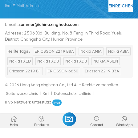
EINREICHEN
Tel :
+8619376997331
Email :
summer@chinaxingheda.com
Adresse : 2506 Xidi Building, No. 8 Fenglin Third Road,Yuelu
District, Changsha City, Hunan Province
Heiße Tags :
ERICSSON 2219 B8A
Nokia AMIA
Nokia ABIA
Nokia FXED
Nokia FXDB
Nokia FXDB
NOKIA ASIEN
Ericsson 2219 B1
ERICSSON 6630
Ericsson 2219 B3A
© 2026 Hong Kong xingheda Co., Ltd.Alle Rechte vorbehalten.
Seitenverzeichnis
|
Xml
|
Datenschutzrichtlinie
|
IPv6 Netzwerk unterstützt
Heim
Produkte
Contact
WhatsApp