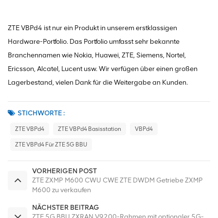
ZTE VBPd4 ist nur ein Produkt in unserem erstklassigen
Hardware-Portfolio. Das Portfolio umfasst sehr bekannte
Branchennamen wie Nokia, Huawei, ZTE, Siemens, Nortel,
Ericsson, Alcatel, Lucent usw. Wir verfügen über einen großen
Lagerbestand, vielen Dank für die Weitergabe an Kunden.
STICHWORTE :
ZTE VBPd4
ZTE VBPd4 Basisstation
VBPd4
ZTE VBPd4 Für ZTE 5G BBU
VORHERIGEN POST
ZTE ZXMP M600 CWU CWE ZTE DWDM Getriebe ZXMP
M600 zu verkaufen
NÄCHSTER BEITRAG
ZTE 5G BBU ZXRAN V9200-Rahmen mit optionaler 5G-