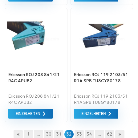
Modulen auf 18 Träger
alle Funkzellen auf
erweiterbar.
niedrigem, mittlere und hohe
(Millimeterwellen-)Frequenzbänd
Ericsson ROJ 208 841/21
Ericsson ROJ 119 2103/51
R4C APUB2
R1A SPB TU8GY80178
Ericsson ROJ 208 841/21
Ericsson ROJ 119 2103/51
R4C APUB2
R1A SPB TU8GY80178
EINZELHEITEN
EINZELHEITEN
1
...
30
31
32
33
34
...
62