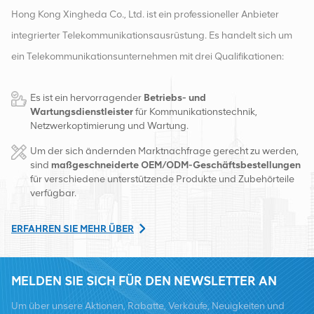
Hong Kong Xingheda Co., Ltd. ist ein professioneller Anbieter
integrierter Telekommunikationsausrüstung. Es handelt sich um
ein Telekommunikationsunternehmen mit drei Qualifikationen:
drahtlose, kabelgebundene und Zusatzgeräte. Derzeit verfügt
Es ist ein hervorragender
Betriebs- und
das Unternehmen über zwei intelligente Lager und
Wartungsdienstleister
für Kommunikationstechnik,
Fabrikvertriebszentren in Changsha und Hongkong. Im Jahr
Netzwerkoptimierung und Wartung.
2016 gründeten wir eine internationale Vertriebszentrale in
Um der sich ändernden Marktnachfrage gerecht zu werden,
Changsha, China. Mit Sitz in China betreiben wir internationale
sind
maßgeschneiderte OEM/ODM-Geschäftsbestellungen
für verschiedene unterstützende Produkte und Zubehörteile
Geschäfte in Südostasien, Europa, den Vereinigten Staaten,
verfügbar.
Afrika und Russland, stellen Basisstationen bereit und versorgen
regional führende Telekommunikationsbetreiber mit
ERFAHREN SIE MEHR ÜBER
Ausrüstungsumwandlung und umfassenden Wartungsdiensten
wie Übertragung, Stromversorgung, optischen Modulen, Kabel,
MELDEN SIE SICH FÜR DEN NEWSLETTER AN
Klemmen und unterstützende Hilfsmaterialien. Zu den
Um über unsere Aktionen, Rabatte, Verkäufe, Neuigkeiten und
Dienstleistern zählen Nokia, Ericsson, Huawei, ZTE, Bell, Alcatel,