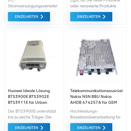
DC-
Egal, ob Sie neue Produkte
Stromversorgungsverteiler
oder renovierte Produkte
DCPD7, im Schrank
benötigen, wir kümmern uns
EINZELHEITEN
EINZELHEITEN
eingebaut und
um alles Garantie als
angeschlossen zwischen -
Standard. All dies wird zum
48-V-DC-Stromversorgung
bestmöglichen Preis
und -Geräten handelt es
angeboten.
sich um einen
Überspannungsschutz der
Klasse C Schutzschrank für
die Stromversorgung.
Huawei Ideale Lösung
Telekommunikationsausrüstung
BTS3900E BTS3902E
Nokia NSN BBU Nokia
BTS3911E für Urban
AHDB 474257A für GSM
LTE
Der BTS3900E unterstützt
Hochleistungs-
bis zu sechs Träger. Die
Basisbandverarbeitung für
Kapazität des BTS3900E ist
2G, 3G, 4G und 5G nutzt
EINZELHEITEN
EINZELHEITEN
durch den Zusatz von
gemeinsame Systeme für