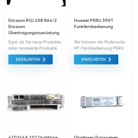
Ericsson ROJ 208 864/2
Huawei PRRU 3901
Ericsson
Funkfernbedienung
Übertragungsausrüstung
Egal, ob Sie neue Produkte
Wir können die Multimode-
oder renovierte Produkte
HF-Fernbedienung PRRU
benötigen, wir kümmern uns
3901 jetzt vor dem Kauf
EINZELHEITEN
EINZELHEITEN
um alles Garantie als
liefern. Bitte wenden Sie sich
Standard. All dies wird zum
an unseren Kundenservice,
bestmöglichen Preis
um den aktuellen Preis und
angeboten.
die aktuelle Menge des
Produkts zu erfahren. Wenn
Sie irgendwelche
Anforderungen haben,
kontaktieren Sie uns bitte.
470246A.102 Drahtlose
Glasfaser-Transceiver