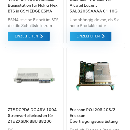
Basisstation für Nokia Flexi
Alcatel Lucent
BTS in GSM EDGE ESMA
3AL82055AAAA 01 10G
1310 nm 10 km
ESMA ist eine Einheit im BTS,
Unabhängig davon, ob Sie
die die Schnittstelle zum
neue Produkte oder
Transportnetz bereitstellt
renovierte Produkte
EINZELHEITEN
EINZELHEITEN
benötigen, ist eine
umfassende Garantie unser
Standard. Wir kaufen nur
Geräte auf dem grünen
Markt von höchster Qualität
und Umweltschutz ein. All
dies wird zum
bestmöglichen Preis
angeboten.
ZTE DCPD6 DC 48V 100A
Ericsson ROJ 208 208/2
Stromverteilerkasten für
Ericsson
ZTE ZXSDR BBU B8200
Übertragungsausrüstung
B8300