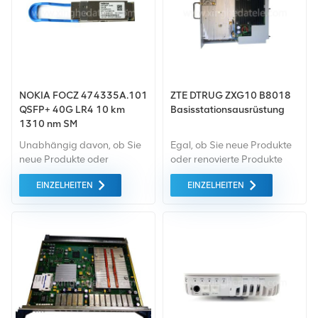
NOKIA FOCZ 474335A.101
ZTE DTRUG ZXG10 B8018
QSFP+ 40G LR4 10 km
Basisstationsausrüstung
1310 nm SM
FTL4C1QM2C-NN
Unabhängig davon, ob Sie
Egal, ob Sie neue Produkte
Transceiver
neue Produkte oder
oder renovierte Produkte
renovierte Produkte
benötigen, wir kümmern uns
EINZELHEITEN
EINZELHEITEN
benötigen, ist eine
um alles Garantie als
umfassende Garantie unser
Standard. All dies wird zum
Standard. Wir kaufen nur
bestmöglichen Preis
Geräte vom grünen Markt,
angeboten.
die von höchster Qualität
und Umweltschutz sind. All
dies wird zum
bestmöglichen Preis
angeboten.