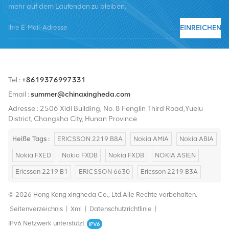
mehr auf dem Laufenden zu bleiben.
Nortel, Siemens und Lucent. Wir werden unseren internationalen
Marktanteil durch hochwertige Produkte, hochwertige
EINREICHEN
Dienstleistungen, angemessene Preise und pünktliche Lieferung
ausbauen.
Tel :
+8619376997331
Email :
summer@chinaxingheda.com
Adresse : 2506 Xidi Building, No. 8 Fenglin Third Road,Yuelu
District, Changsha City, Hunan Province
Heiße Tags :
ERICSSON 2219 B8A
Nokia AMIA
Nokia ABIA
Nokia FXED
Nokia FXDB
Nokia FXDB
NOKIA ASIEN
Ericsson 2219 B1
ERICSSON 6630
Ericsson 2219 B3A
© 2026 Hong Kong xingheda Co., Ltd.Alle Rechte vorbehalten.
Seitenverzeichnis
|
Xml
|
Datenschutzrichtlinie
|
IPv6 Netzwerk unterstützt