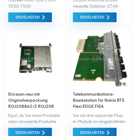
Huawei OSN1500 2500
ZXSDR R8862A ist das
LED LTE DPC-R OLPB RIK
3500 7500
neueste Outdoor-2T4R-
2T2R
Verarbeitungsplan
RRU von ZTE. Das Volumen
EINZELHEITEN
EINZELHEITEN
SSN1EGS411 von 4 GE
beträgt 12 l 15 kg schwer.
Fast Ethernet Ports
Es unterstützt die
Kommunikationssysteme
GSM, UMTS und LTE.
Ericsson neu mit
Telekommunikations-
Originalverpackung
Basisstation für Nokia BTS
ROJ208862/2 ROJ208
Flexi EDGE FIEA
862/2 ROJ 208 862/2
Transmission 470247A.102
Egal, ob Sie neue Produkte
Sie als drei separate Plug-
oder renovierte Produkte
in-Module im eingebetteten
benötigen, wir kümmern uns
System.
EINZELHEITEN
EINZELHEITEN
um alles Garantie als
Übertragungsmodul im