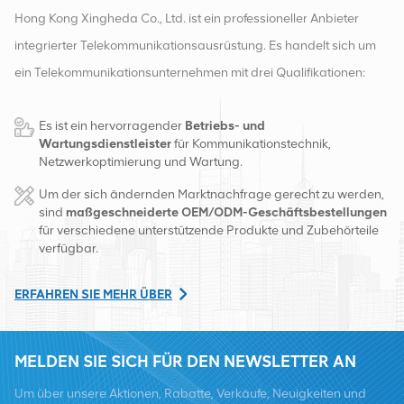
Hong Kong Xingheda Co., Ltd. ist ein professioneller Anbieter
integrierter Telekommunikationsausrüstung. Es handelt sich um
ein Telekommunikationsunternehmen mit drei Qualifikationen:
drahtlose, kabelgebundene und Zusatzgeräte. Derzeit verfügt
Es ist ein hervorragender
Betriebs- und
das Unternehmen über zwei intelligente Lager und
Wartungsdienstleister
für Kommunikationstechnik,
Fabrikvertriebszentren in Changsha und Hongkong. Im Jahr
Netzwerkoptimierung und Wartung.
2016 gründeten wir eine internationale Vertriebszentrale in
Um der sich ändernden Marktnachfrage gerecht zu werden,
Changsha, China. Mit Sitz in China betreiben wir internationale
sind
maßgeschneiderte OEM/ODM-Geschäftsbestellungen
für verschiedene unterstützende Produkte und Zubehörteile
Geschäfte in Südostasien, Europa, den Vereinigten Staaten,
verfügbar.
Afrika und Russland, stellen Basisstationen bereit und versorgen
regional führende Telekommunikationsbetreiber mit
ERFAHREN SIE MEHR ÜBER
Ausrüstungsumwandlung und umfassenden Wartungsdiensten
wie Übertragung, Stromversorgung, optischen Modulen, Kabel,
MELDEN SIE SICH FÜR DEN NEWSLETTER AN
Klemmen und unterstützende Hilfsmaterialien. Zu den
Um über unsere Aktionen, Rabatte, Verkäufe, Neuigkeiten und
Dienstleistern zählen Nokia, Ericsson, Huawei, ZTE, Bell, Alcatel,