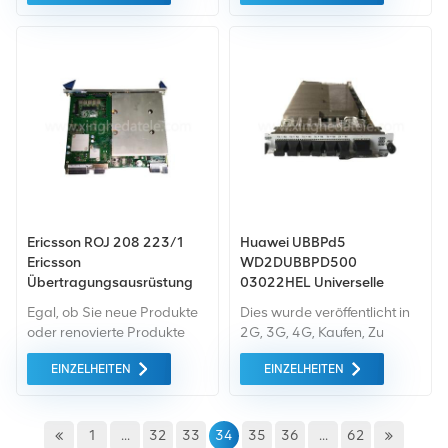
Standard. All dies wird zum
Systemmodulraum.GSM-
bestmöglichen Preis
Funkbasis Station für Nokia
angeboten.
Flexi EDGE FIEA
470247A.102.
Ericsson ROJ 208 223/1
Huawei UBBPd5
Ericsson
WD2DUBBPD500
Übertragungsausrüstung
03022HEL Universelle
Basisband-
Egal, ob Sie neue Produkte
Dies wurde veröffentlicht in
Verarbeitungseinheit für
oder renovierte Produkte
2G, 3G, 4G, Kaufen, Zu
Huawei BBU3900
benötigen, wir kümmern uns
verkaufen, Huawei, Huawei
BBU3910
EINZELHEITEN
EINZELHEITEN
um alles Garantie als
BBU3900, Huawei
Standard. Wir kaufen nur
WBBPD2, Huawei WBBPF4,
Green-Market-Geräte der
Huawei WPPBF3, LTE,
höchste Qualität und
UNBENUTZT und
1
...
32
33
34
35
36
...
62