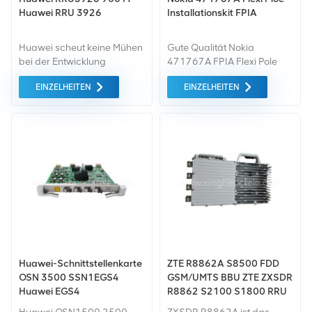
Huawei RRU 3926
Installationskit FPIA
Huawei scheut keine Mühen
Gute Qualität Nokia
bei der Entwicklung
471767A FPIA Flexi Pole
verteilter Basisstationen und
Installationskit Aus China -
EINZELHEITEN
EINZELHEITEN
ist Vorreiter bei der
Changsha Xingheda
Entwicklung modernster
Technology Co., Ltd.
Basisstationstechnologien.
Die Branche führende
verteilte Basisstation.
Huawei-Schnittstellenkarte
ZTE R8862A S8500 FDD
OSN 3500 SSN1EGS4
GSM/UMTS BBU ZTE ZXSDR
Huawei EGS4
R8862 S2100 S1800 RRU
WCDMA TD-SCDMA TD-