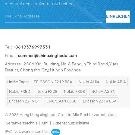
mehr auf dem Laufenden zu bleiben.
Nortel, Siemens und Lucent. Wir werden unseren internationalen
Marktanteil durch hochwertige Produkte, hochwertige
EINREICHEN
Dienstleistungen, angemessene Preise und pünktliche Lieferung
ausbauen.
Tel :
+8619376997331
Email :
summer@chinaxingheda.com
Adresse : 2506 Xidi Building, No. 8 Fenglin Third Road,Yuelu
District, Changsha City, Hunan Province
Heiße Tags :
ERICSSON 2219 B8A
Nokia AMIA
Nokia ABIA
Nokia FXED
Nokia FXDB
Nokia FXDB
NOKIA ASIEN
Ericsson 2219 B1
ERICSSON 6630
Ericsson 2219 B3A
© 2026 Hong Kong xingheda Co., Ltd.Alle Rechte vorbehalten.
Seitenverzeichnis
|
Xml
|
Datenschutzrichtlinie
|
IPv6 Netzwerk unterstützt