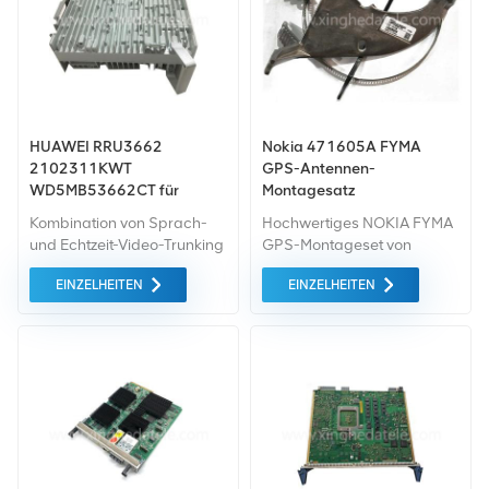
HUAWEI RRU3662
Nokia 471605A FYMA
2102311KWT
GPS-Antennen-
WD5MB53662CT für
Montagesatz
CDMA/LTE
Kombination von Sprach-
Hochwertiges NOKIA FYMA
und Echtzeit-Video-Trunking
GPS-Montageset von
in derselben Basis Die
Changsha Xingheda. Wir
EINZELHEITEN
EINZELHEITEN
Station reduziert die
können eine Vielzahl
Investitionskosten (CAPEX)
gebrauchter und neuer
im Vergleich zu traditionelle
Nokia-Basisstationsgeräte
Trunking- und
anbieten Wenn Sie andere
Datendienstlösungen.
Bedürfnisse haben, teilen
Sie uns diese bitte mit.