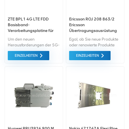
ZTE BPL1 4G LTE FDD
Ericsson ROJ 208 863/2
Basisband-
Ericsson
Verarbeitungsplatine für
Übertragungsausrüstung
ZTE ZXSDR BBU B8200
Um den neuen
Egal, ob Sie neue Produkte
B8300 BPL BPL1 BPN0
Herausforderungen der 5G-
oder renovierte Produkte
BPN1 BPN2 BPC
Ära gerecht zu werden,
benötigen, wir kümmern uns
EINZELHEITEN
EINZELHEITEN
bringt ZTE eine neue
um alles Garantie als
Generation von auf den
Standard. All dies wird zum
Markt Basisbandeinheit
bestmöglichen Preis
(BBU), die 2G/3G/4G/5G-
angeboten.
Vollmodi unterstützt.
Huawei RRU3926 900 M
Nokia 471767A Flexi Ploe