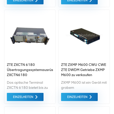
EINZELHEITEN
EINZELHEITEN
um alles Garantie als
um alles Garantie als
Standard. Wir kaufen nur
Standard. Wir kaufen nur
Green-Market-Geräte der
Green-Market-Geräte der
höchste Qualität . All dies
höchste Qualität . All dies
wird zum bestmöglichen
wird zum bestmöglichen
Preis angeboten.
Preis angeboten.
ZTE ZXCTN 6180
ZTE ZXMP M600 CWU CWE
Übertragungssystemausrüstung
ZTE DWDM Getriebe ZXMP
ZXCTN6180
M600 zu verkaufen
Das optische Terminal
ZXMP M600 ist ein Gerät mit
ZXCTN 6180 bietet bis zu
grobem
10 Kanäle mit 10GE
Wellenlängenmultiplex
EINZELHEITEN
EINZELHEITEN
Hochgeschwindigkeit
(CWDM). entwickelt von ZTE
Verbindung oder 80 Kanäle
CORPORATION. Es ist auf
der GE-Schnittstelle
die Konvergenzschicht
(optisch/elektrisch),
anwendbar und