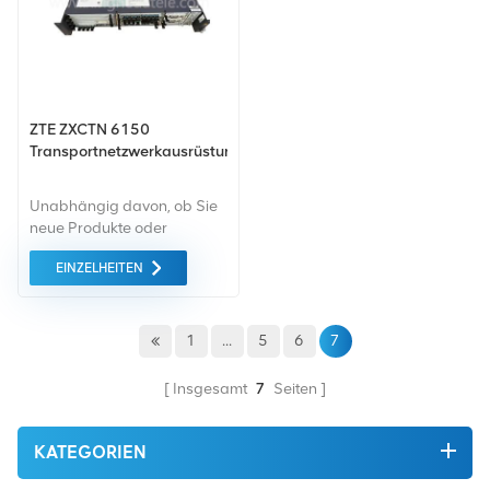
angeboten.
bestmöglichen Preis
angeboten.
ZTE ZXCTN 6150
Transportnetzwerkausrüstung
Unabhängig davon, ob Sie
neue Produkte oder
renovierte Produkte
EINZELHEITEN
benötigen, ist eine
umfassende Garantie unser
Standard. Wir kaufen nur
Geräte von höchster
1
...
5
6
7
Qualität auf dem grünen
Markt. All dies wird zum
Insgesamt
7
Seiten
bestmöglichen Preis
angeboten.
KATEGORIEN