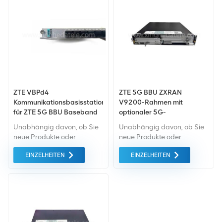
unterstützt 10GE, GE, E1
Zugriffsschicht des großen
und andere
Metrobereichsnetzes (MAN)
Schnittstellentypen
und alle Schichten des
unterstützen 10 allgemeine
mittleren/kleinen MAN.
Service-Slots zur
Unterstützung von CEP.
ZTE VBPd4
ZTE 5G BBU ZXRAN
Kommunikationsbasisstation
V9200-Rahmen mit
für ZTE 5G BBU Baseband
optionaler 5G-
Board
Gesamtmaschinenplatine
Unabhängig davon, ob Sie
Unabhängig davon, ob Sie
neue Produkte oder
neue Produkte oder
renovierte Produkte
renovierte Produkte
EINZELHEITEN
EINZELHEITEN
benötigen, ist eine
benötigen, ist eine
umfassende Garantie unser
umfassende Garantie unser
Standard. Wir kaufen nur
Standard. Wir kaufen nur
Geräte von höchster
Geräte vom grünen Markt,
Qualität auf dem grünen
die von höchster Qualität
Markt. All dies wird zum
und Umweltschutz sind. All
bestmöglichen Preis
dies wird zum