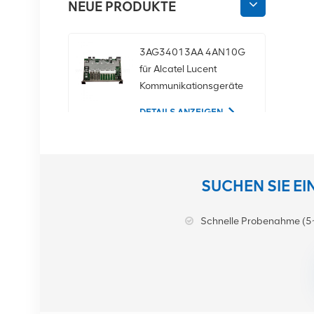
NEUE PRODUKTE
3AG34013AA 4AN10G
für Alcatel Lucent
Kommunikationsgeräte
DETAILS ANZEIGEN
02350CDV 2,5-Zoll-
SAS-1,2-TB-10K-12-
SUCHEN SIE E
Gbit/s-Serverfestplatte
DETAILS ANZEIGEN
Schnelle Probenahme (5
NOKIA APAF
474676A.101 RRU-
Kommunikationsausrüstung