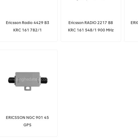
Ericsson Radio 4429 B3
Ericsson RADIO 2217 B8
ERI
KRC 161 782/1
KRC 161 548/1 900 MHz
Radioeinheit
2x40 W
ERICSSON NGC 901 45
GPS
ÜBERSPANNUNGSABLEITER