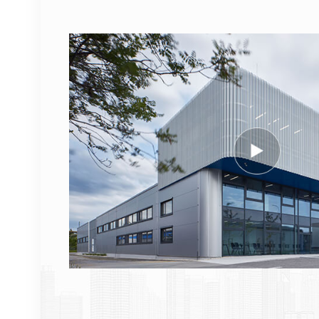
DETAILS ANZEIGEN
NOKIA AHEGC
474914A AirScale RRH
4T4R RRU Basisstation
DETAILS ANZEIGEN
NOKIA FUFAS
473288A.102
Glasfaserkabel LC OD-
LC OD Dual 2m
DETAILS ANZEIGEN
1662SMC 3AL98324AA
SYNTH4V2 für Alcatel
Lucent
Kommunikationsgeräte