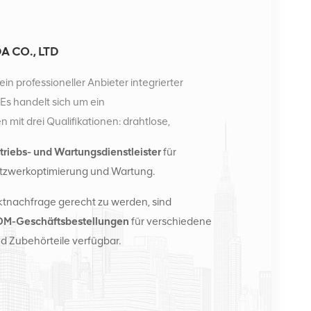
 CO., LTD
ein professioneller Anbieter integrierter
s handelt sich um ein
it drei Qualifikationen: drahtlose,
e. Derzeit verfügt das Unternehmen über zwei
triebs- und Wartungsdienstleister
für
rtriebszentren in Changsha und Hongkong. Im Jahr
tzwerkoptimierung und Wartung.
ionale Vertriebszentrale in Changsha, China. Mit
nationale Geschäfte in Südostasien, Europa, den
tnachfrage gerecht zu werden, sind
ussland, stellen Basisstationen bereit und
M-Geschäftsbestellungen
für verschiedene
ekommunikationsbetreiber mit
d Zubehörteile verfügbar.
fassenden Wartungsdiensten wie Übertragung,
ulen, Kabel, Klemmen und unterstützende
stern zählen Nokia, Ericsson, Huawei, ZTE, Bell,