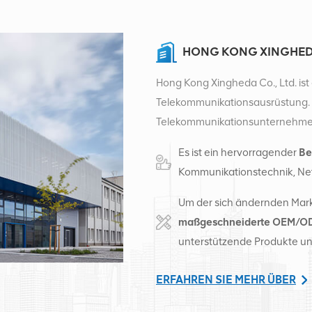
HONG KONG XINGHEDA
Hong Kong Xingheda Co., Ltd. ist 
Telekommunikationsausrüstung. E
Telekommunikationsunternehmen m
kabelgebundene und Zusatzgerät
Es ist ein hervorragender
Be
intelligente Lager und Fabrikve
Kommunikationstechnik, Ne
2016 gründeten wir eine internat
Sitz in China betreiben wir inter
Um der sich ändernden Mark
Vereinigten Staaten, Afrika und R
maßgeschneiderte OEM/OD
versorgen regional führende Tel
unterstützende Produkte un
Ausrüstungsumwandlung und um
Stromversorgung, optischen Mod
ERFAHREN SIE MEHR ÜBER
Hilfsmaterialien. Zu den Dienstlei