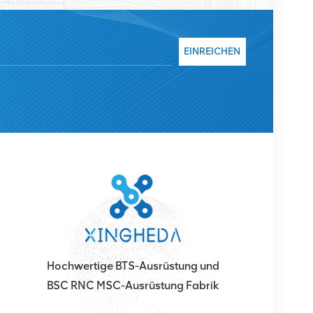
ent. Wir werden unseren internationalen Marktanteil
chwertige Dienstleistungen, angemessene Preise
uen.
EINREICHEN
Hochwertige BTS-Ausrüstung und
BSC RNC MSC-Ausrüstung Fabrik