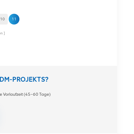
10
11
en
ODM-PROJEKTS?
e Vorlaufzeit (45–60 Tage)