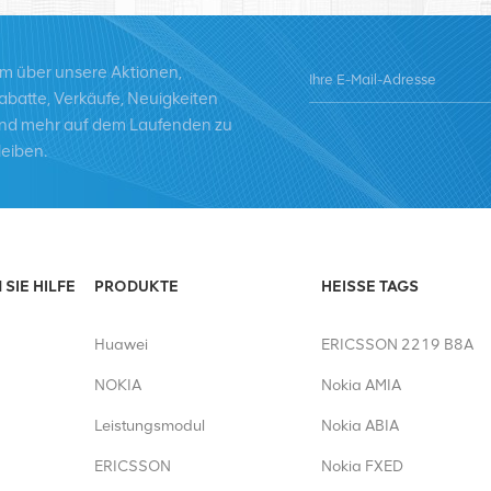
Alcatel, Nortel, Siemens und Luc
durch hochwertige Produkte, ho
und pünktliche Lieferung ausba
m über unsere Aktionen,
abatte, Verkäufe, Neuigkeiten
nd mehr auf dem Laufenden zu
leiben.
SIE HILFE
PRODUKTE
HEISSE TAGS
Huawei
ERICSSON 2219 B8A
NOKIA
Nokia AMIA
Leistungsmodul
Nokia ABIA
ERICSSON
Nokia FXED