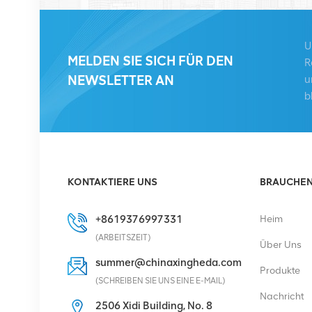
DETAILS ANZEIGEN
U
ERICSSON 2212 B31
MELDEN SIE SICH FÜR DEN
R
KRC 161 893/1
NEWSLETTER AN
u
Funkfernbedienung
b
DETAILS ANZEIGEN
HUAWEI RRU5909
02311TBD
KONTAKTIERE UNS
BRAUCHEN 
WD5M215909GB für
Multi-Mode 2100 MHz
DETAILS ANZEIGEN
+8619376997331
Heim
(2*60 W)
(ARBEITSZEIT)
Über Uns
HUAWEI UBBPg1a
summer@chinaxingheda.com
Produkte
03050BYF für Huawei
(SCHREIBEN SIE UNS EINE E-MAIL)
BBU 3900 Basisband
Nachricht
2506 Xidi Building, No. 8