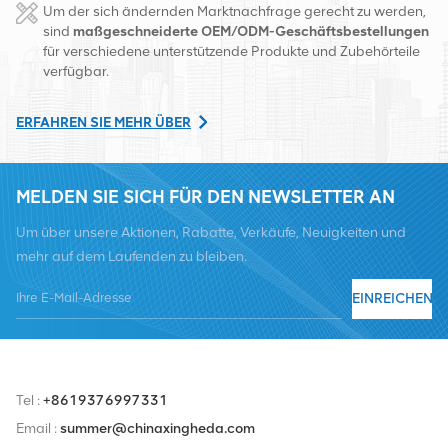
Um der sich ändernden Marktnachfrage gerecht zu werden,
Changsha, China. Mit Sitz in China betreiben wir internationale
sind
maßgeschneiderte OEM/ODM-Geschäftsbestellungen
für verschiedene unterstützende Produkte und Zubehörteile
Geschäfte in Südostasien, Europa, den Vereinigten Staaten,
verfügbar.
Afrika und Russland, stellen Basisstationen bereit und versorgen
regional führende Telekommunikationsbetreiber mit
ERFAHREN SIE MEHR ÜBER
Ausrüstungsumwandlung und umfassenden Wartungsdiensten
wie Übertragung, Stromversorgung, optischen Modulen, Kabel,
MELDEN SIE SICH FÜR DEN NEWSLETTER AN
Klemmen und unterstützende Hilfsmaterialien. Zu den
Um über unsere Aktionen, Rabatte, Verkäufe, Neuigkeiten und
Dienstleistern zählen Nokia, Ericsson, Huawei, ZTE, Bell, Alcatel,
mehr auf dem Laufenden zu bleiben.
Nortel, Siemens und Lucent. Wir werden unseren internationalen
Marktanteil durch hochwertige Produkte, hochwertige
EINREICHEN
Dienstleistungen, angemessene Preise und pünktliche Lieferung
ausbauen.
Tel :
+8619376997331
Email :
summer@chinaxingheda.com