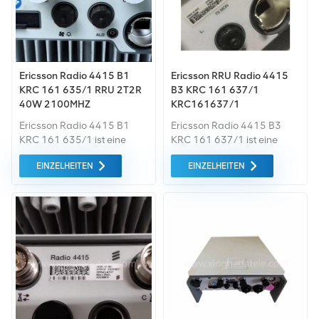
Freien als Makro- oder
angeboten.
verteilte Basisstation.
Großer Lagerbestand sofort
versandbereit. Kontaktieren
Sie uns jetzt Erhalten Sie
Ericsson Radio 4415 B1
Ericsson RRU Radio 4415
innerhalb von 24 Stunden
KRC 161 635/1 RRU 2T2R
B3 KRC 161 637/1
ein Angebot in Echtzeit und
40W 2100MHZ
KRC161637/1
ein technisches Datenblatt!
Ericsson Radio 4415 B1
Ericsson Radio 4415 B3
KRC 161 635/1 ist eine
KRC 161 637/1 ist eine
2T2R Remote Radio Unit
4T4R Remote Radio Unit
EINZELHEITEN
EINZELHEITEN
(RRU), die speziell für FDD-
(RRU), die für FDD-LTE Band
LTE/WCDMA Band 1 (2100
3 (1800 MHz) mit 4×40W
MHz) mit 2×40W Dual-TX
Dual-TX entwickelt wurde,
entwickelt wurde und Multi-
den Multi-Mode-Betrieb
Mode-Betrieb sowie 5G-
unterstützt und 5G-fähig ist
Bereitschaft unterstützt. Sie
und sich für den Ausbau
eignet sich ideal für den
und die Weiterentwicklung
Ausbau und die
von 4G-Netzen eignet.
Weiterentwicklung von
Großer Lagerbestand sofort
3G/4G-Netzen. Großer
versandbereit. Kontaktieren
Lagerbestand sofort
Sie uns jetzt Erhalten Sie