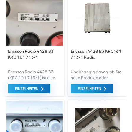
Qualität auf dem grünen
die von höchster Qualität
Markt ein. All dies wird zum
und Umweltschutz sind. All
bestmöglichen Preis
dies wird zum
angeboten.
bestmöglichen Preis
angeboten.
Ericsson Radio 4428 B3
Ericsson 4428 B3 KRC161
KRC 161 713/1
713/1 Radio
Ericsson Radio 4428 B3
Unabhängig davon, ob Sie
(KRC 161 713/1) ist eine
neue Produkte oder
Remote Radio Unit (RRU) für
renovierte Produkte
EINZELHEITEN
EINZELHEITEN
den Außenbereich für FDD
benötigen, ist eine
Band 3 (1800 MHz) 3G
umfassende Garantie unser
(WCDMA) und 4G (LTE)
Standard. Wir kaufen nur
Netze mit 4T4R und 4×40W
Geräte vom grünen Markt,
HF-Kapazität, CPRI-
die von höchster Qualität
Schnittstelle und DC -48V
und Umweltschutz sind. All
Stromversorgung. Sie eignet
dies wird zum
sich für den Einsatz im
bestmöglichen Preis