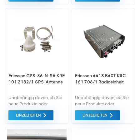
umfassende Garantie unser
umfassende Garantie unser
Standard. Wir kaufen nur
Standard. Wir kaufen nur
Geräte von höchster
Geräte auf dem grünen
Qualität auf dem grünen
Markt von höchster Qualität
Markt. All dies wird zum
und Umweltschutz ein. All
bestmöglichen Preis
dies wird zum
angeboten.
bestmöglichen Preis
angeboten.
Ericsson GPS-36-N-SA KRE
Ericsson 4418 B40T KRC
101 2182/1 GPS-Antenne
161 706/1 Radioeinheit
Unabhängig davon, ob Sie
Unabhängig davon, ob Sie
neue Produkte oder
neue Produkte oder
renovierte Produkte
renovierte Produkte
EINZELHEITEN
EINZELHEITEN
benötigen, ist eine
benötigen, ist eine
umfassende Garantie unser
umfassende Garantie unser
Standard. Wir kaufen nur
Standard. Wir kaufen nur
Geräte von höchster
Geräte vom grünen Markt,