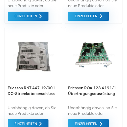
Unabhängig davon, ob Sie
Unabhängig davon, ob Sie
neue Produkte oder
neue Produkte oder
renovierte Produkte
renovierte Produkte
EINZELHEITEN
EINZELHEITEN
benötigen, ist eine
benötigen, ist eine
umfassende Garantie unser
umfassende Garantie unser
Standard. Wir kaufen nur
Standard. Wir kaufen nur
Geräte von höchster
Geräte von höchster
Qualität auf dem grünen
Qualität auf dem grünen
Markt ein. All dies wird zum
Markt ein. All dies wird zum
bestmöglichen Preis
bestmöglichen Preis
angeboten.
angeboten.
Ericsson RNT 447 19/001
Ericsson ROA 128 4191/1
DC-Stromkabelanschluss
Übertragungsausrüstung
Unabhängig davon, ob Sie
Unabhängig davon, ob Sie
neue Produkte oder
neue Produkte oder
renovierte Produkte
renovierte Produkte
EINZELHEITEN
EINZELHEITEN
benötigen, ist eine
benötigen, ist eine