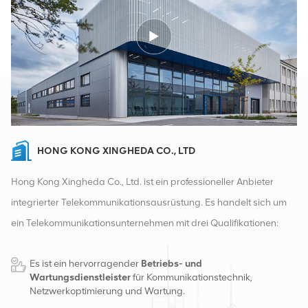
HONG KONG XINGHEDA CO., LTD
Hong Kong Xingheda Co., Ltd. ist ein professioneller Anbieter
integrierter Telekommunikationsausrüstung. Es handelt sich um
ein Telekommunikationsunternehmen mit drei Qualifikationen:
drahtlose, kabelgebundene und Zusatzgeräte. Derzeit verfügt
Es ist ein hervorragender
Betriebs- und
das Unternehmen über zwei intelligente Lager und
Wartungsdienstleister
für Kommunikationstechnik,
Fabrikvertriebszentren in Changsha und Hongkong. Im Jahr
Netzwerkoptimierung und Wartung.
2016 gründeten wir eine internationale Vertriebszentrale in