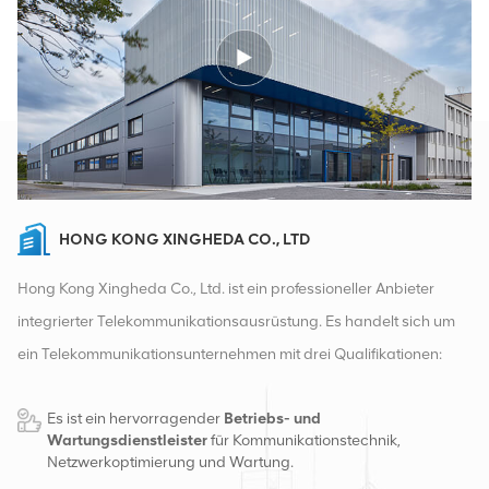
HONG KONG XINGHEDA CO., LTD
Hong Kong Xingheda Co., Ltd. ist ein professioneller Anbieter
integrierter Telekommunikationsausrüstung. Es handelt sich um
ein Telekommunikationsunternehmen mit drei Qualifikationen:
drahtlose, kabelgebundene und Zusatzgeräte. Derzeit verfügt
Es ist ein hervorragender
Betriebs- und
das Unternehmen über zwei intelligente Lager und
Wartungsdienstleister
für Kommunikationstechnik,
Fabrikvertriebszentren in Changsha und Hongkong. Im Jahr
Netzwerkoptimierung und Wartung.
2016 gründeten wir eine internationale Vertriebszentrale in