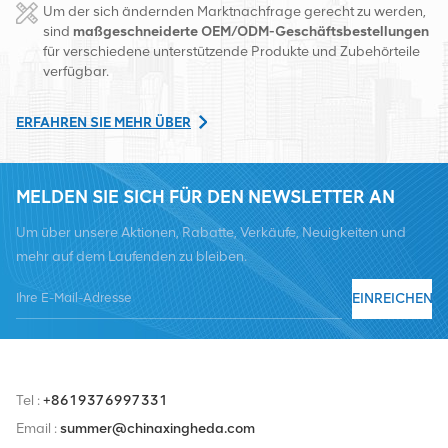
Um der sich ändernden Marktnachfrage gerecht zu werden,
Changsha, China. Mit Sitz in China betreiben wir internationale
sind
maßgeschneiderte OEM/ODM-Geschäftsbestellungen
für verschiedene unterstützende Produkte und Zubehörteile
Geschäfte in Südostasien, Europa, den Vereinigten Staaten,
verfügbar.
Afrika und Russland, stellen Basisstationen bereit und versorgen
regional führende Telekommunikationsbetreiber mit
ERFAHREN SIE MEHR ÜBER
Ausrüstungsumwandlung und umfassenden Wartungsdiensten
wie Übertragung, Stromversorgung, optischen Modulen, Kabel,
MELDEN SIE SICH FÜR DEN NEWSLETTER AN
Klemmen und unterstützende Hilfsmaterialien. Zu den
Um über unsere Aktionen, Rabatte, Verkäufe, Neuigkeiten und
Dienstleistern zählen Nokia, Ericsson, Huawei, ZTE, Bell, Alcatel,
mehr auf dem Laufenden zu bleiben.
Nortel, Siemens und Lucent. Wir werden unseren internationalen
Marktanteil durch hochwertige Produkte, hochwertige
EINREICHEN
Dienstleistungen, angemessene Preise und pünktliche Lieferung
ausbauen.
Tel :
+8619376997331
Email :
summer@chinaxingheda.com