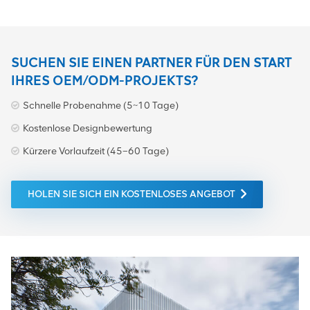
Lagerbestand sofort
versandbereit. Kontaktieren
Sie uns jetzt um innerhalb
von 24 Stunden ein Echtzeit-
Angebot und ein
SUCHEN SIE EINEN PARTNER FÜR DEN START
technisches Datenblatt zu
IHRES OEM/ODM-PROJEKTS?
erhalten!
Schnelle Probenahme (5~10 Tage)
Kostenlose Designbewertung
Kürzere Vorlaufzeit (45–60 Tage)
HOLEN SIE SICH EIN KOSTENLOSES ANGEBOT