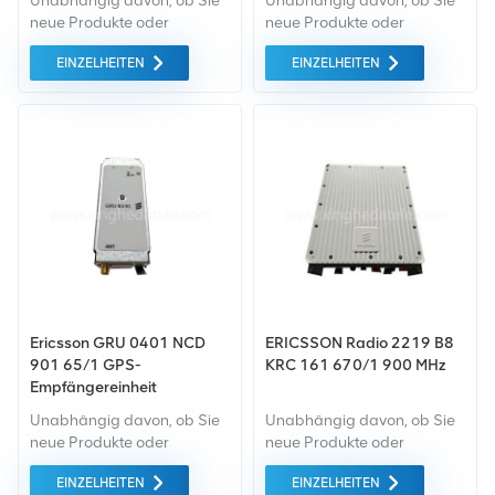
Unabhängig davon, ob Sie
Unabhängig davon, ob Sie
neue Produkte oder
neue Produkte oder
renovierte Produkte
renovierte Produkte
EINZELHEITEN
EINZELHEITEN
benötigen, ist eine
benötigen, ist eine
umfassende Garantie unser
umfassende Garantie unser
Standard. Wir kaufen nur
Standard. Wir kaufen nur
Geräte auf dem grünen
Geräte auf dem grünen
Markt von höchster Qualität
Markt ein, die von höchster
und Umweltschutz ein. All
Qualität und Umweltschutz
dies wird zum
sind. All dies wird zum
bestmöglichen Preis
bestmöglichen Preis
angeboten.
angeboten.
Ericsson GRU 0401 NCD
ERICSSON Radio 2219 B8
901 65/1 GPS-
KRC 161 670/1 900 MHz
Empfängereinheit
Unabhängig davon, ob Sie
Unabhängig davon, ob Sie
neue Produkte oder
neue Produkte oder
renovierte Produkte
renovierte Produkte
EINZELHEITEN
EINZELHEITEN
benötigen, ist eine
benötigen, ist eine