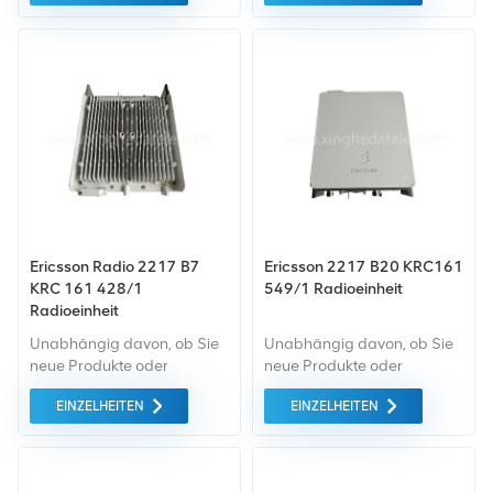
umfassende Garantie unser
umfassende Garantie unser
Standard. Wir kaufen nur
Standard. Wir kaufen nur
Geräte auf dem grünen
Geräte von höchster
Markt ein, die von höchster
Qualität auf dem grünen
Qualität und Umweltschutz
Markt ein. All dies wird zum
sind. All dies wird zum
bestmöglichen Preis
bestmöglichen Preis
angeboten.
angeboten.
Ericsson Radio 2217 B7
Ericsson 2217 B20 KRC161
KRC 161 428/1
549/1 Radioeinheit
Radioeinheit
Unabhängig davon, ob Sie
Unabhängig davon, ob Sie
neue Produkte oder
neue Produkte oder
renovierte Produkte
renovierte Produkte
EINZELHEITEN
EINZELHEITEN
benötigen, ist eine
benötigen, ist eine
umfassende Garantie unser
umfassende Garantie unser
Standard. Wir kaufen nur
Standard. Wir kaufen nur
Geräte von höchster
Geräte von höchster