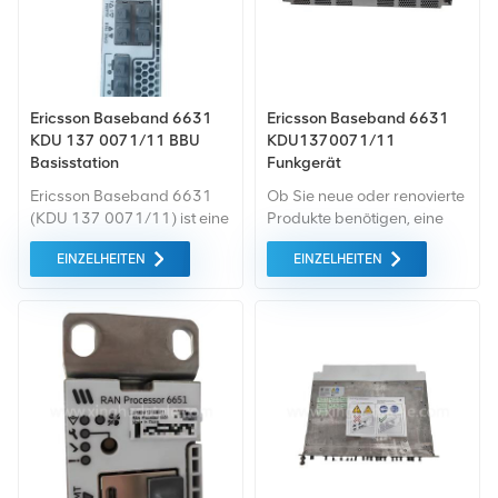
angeboten.
Ericsson Baseband 6631
Ericsson Baseband 6631
KDU 137 0071/11 BBU
KDU1370071/11
Basisstation
Funkgerät
Ericsson Baseband 6631
Ob Sie neue oder renovierte
(KDU 137 0071/11) ist eine
Produkte benötigen, eine
19-Zoll-Rack-montierbare
umfassende Garantie ist für
EINZELHEITEN
EINZELHEITEN
RAN-Basisbandeinheit, die
uns selbstverständlich. Wir
Multi-RAT
kaufen nur Green-Market-
(GSM/WCDMA/LTE/NR) mit
Geräte höchster Qualität. All
5 Gbit/s/1 Gbit/s Durchsatz,
dies bieten wir zum
dualer -48V DC-
bestmöglichen Preis an.
Stromversorgung und 4
QSFP28 + 1 RJ45-
Schnittstellen unterstützt
und sich ideal für den
Einsatz im 4G/5G-Mixed-
Mode eignet. Großer