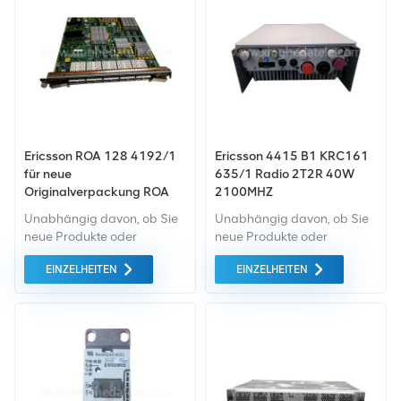
Qualität auf dem grünen
Qualität auf dem grünen
Markt ein. All dies wird zum
Markt ein. All dies wird zum
bestmöglichen Preis
bestmöglichen Preis
angeboten.
angeboten.
Ericsson ROA 128 4192/1
Ericsson 4415 B1 KRC161
für neue
635/1 Radio 2T2R 40W
Originalverpackung ROA
2100MHZ
128 4192/1
Unabhängig davon, ob Sie
Unabhängig davon, ob Sie
neue Produkte oder
neue Produkte oder
renovierte Produkte
renovierte Produkte
EINZELHEITEN
EINZELHEITEN
benötigen, ist eine
benötigen, ist eine
umfassende Garantie unser
umfassende Garantie unser
Standard. Wir kaufen nur
Standard. Wir kaufen nur
Geräte von höchster
Geräte auf dem grünen
Qualität auf dem grünen
Markt ein, die von höchster
Markt ein. All dies wird zum
Qualität und Umweltschutz
bestmöglichen Preis
sind. All dies wird zum
angeboten.
bestmöglichen Preis