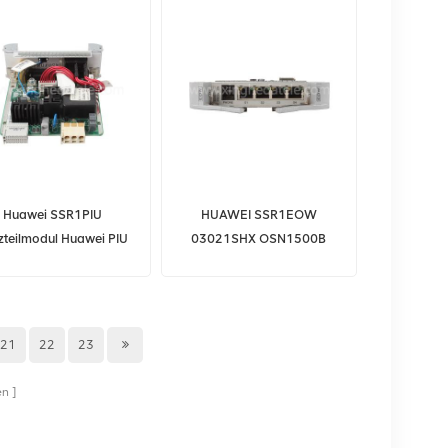
Huawei SSR1PIU
HUAWEI SSR1EOW
zteilmodul Huawei PIU
03021SHX OSN1500B
Systemschnittstellenplatine
21
22
23
en