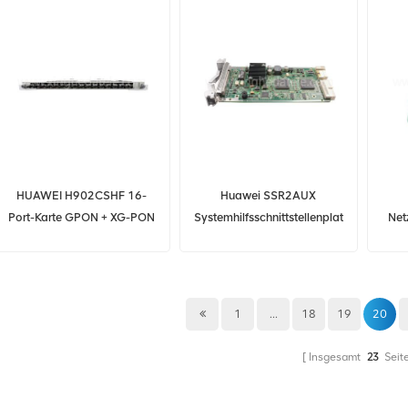
HUAWEI H902CSHF 16-
Huawei SSR2AUX
Port-Karte GPON + XG-PON
Systemhilfsschnittstellenplatine
Net
+ XGS-PON
SSR2AUX
1
...
18
19
20
Insgesamt
23
Seit