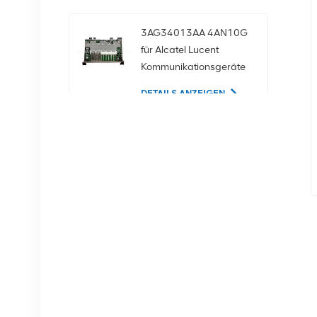
3AG34013AA 4AN10G
für Alcatel Lucent
Kommunikationsgeräte
DETAILS ANZEIGEN
02350CDV 2,5-Zoll-
SAS-1,2-TB-10K-12-
Gbit/s-Serverfestplatte
DETAILS ANZEIGEN
NOKIA APAF
474676A.101 RRU-
Kommunikationsausrüstung
DETAILS ANZEIGEN