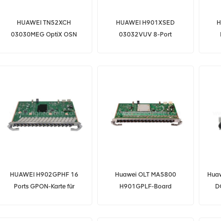
HUAWEI TN52XCH
HUAWEI H901XSED
H
03030MEG OptiX OSN
03032VUV 8-Port
8800 Cross-Connect-Board
symmetrisches 10G GPON-
Board
HUAWEI H902GPHF 16
Huawei OLT MA5800
Huaw
Ports GPON-Karte für
H901GPLF-Board
D
MA5800 OLT