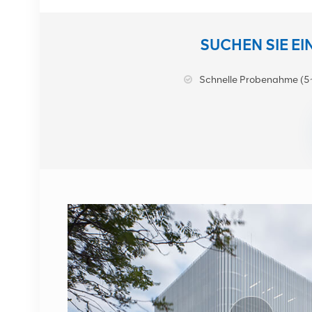
NOKIA AHEGC
SUCHEN SIE E
474914A AirScale RRH
4T4R RRU Basisstation
Schnelle Probenahme (5
DETAILS ANZEIGEN
NOKIA FUFAS
473288A.102
Glasfaserkabel LC OD-
LC OD Dual 2m
DETAILS ANZEIGEN
1662SMC 3AL98324AA
SYNTH4V2 für Alcatel
Lucent
Kommunikationsgeräte
DETAILS ANZEIGEN