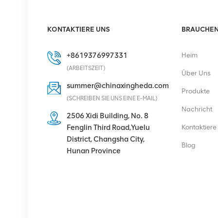
Eltek Flatpack S
KONTAKTIERE UNS
BRAUCHEN 
48V/1800W HE
Gleichrichter
+8619376997331
Heim
DETAILS ANZEIGEN
(ARBEITSZEIT)
Über Uns
summer@chinaxingheda.com
Produkte
Eltek Flatpack2
(SCHREIBEN SIE UNS EINE E-MAIL)
48/2000 HE
Nachricht
2506 Xidi Building, No. 8
Gleichrichtermodul 48V
Fenglin Third Road,Yuelu
Kontaktiere
2000W
DETAILS ANZEIGEN
District, Changsha City,
Blog
Hunan Province
Ericsson Radio 4429 B3
KRC 161 782/1
Radioeinheit
DETAILS ANZEIGEN