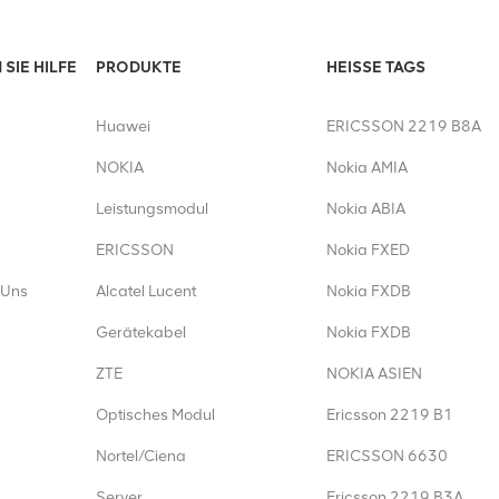
SIE HILFE
PRODUKTE
HEISSE TAGS
Huawei
ERICSSON 2219 B8A
NOKIA
Nokia AMIA
Leistungsmodul
Nokia ABIA
ERICSSON
Nokia FXED
 Uns
Alcatel Lucent
Nokia FXDB
Gerätekabel
Nokia FXDB
ZTE
NOKIA ASIEN
Optisches Modul
Ericsson 2219 B1
Nortel/Ciena
ERICSSON 6630
Server
Ericsson 2219 B3A