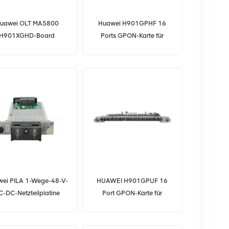
uawei OLT MA5800
Huawei H901GPHF 16
H901XGHD-Board
Ports GPON-Karte für
MA5800 OLT
ei PILA 1-Wege-48-V-
HUAWEI H901GPUF 16
C-DC-Netzteilplatine
Port GPON-Karte für
H901PILA
MA5800 OLT