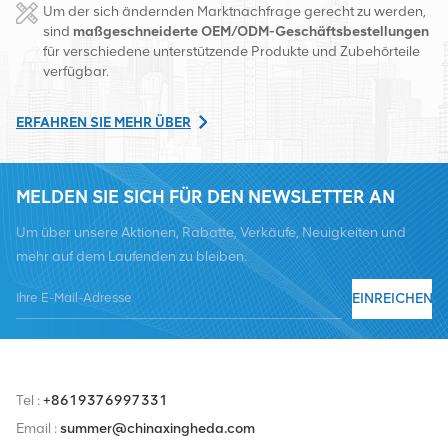
Um der sich ändernden Marktnachfrage gerecht zu werden,
Changsha, China. Mit Sitz in China betreiben wir internationale
sind
maßgeschneiderte OEM/ODM-Geschäftsbestellungen
für verschiedene unterstützende Produkte und Zubehörteile
Geschäfte in Südostasien, Europa, den Vereinigten Staaten,
verfügbar.
Afrika und Russland, stellen Basisstationen bereit und versorgen
regional führende Telekommunikationsbetreiber mit
ERFAHREN SIE MEHR ÜBER
Ausrüstungsumwandlung und umfassenden Wartungsdiensten
wie Übertragung, Stromversorgung, optischen Modulen, Kabel,
MELDEN SIE SICH FÜR DEN NEWSLETTER AN
Klemmen und unterstützende Hilfsmaterialien. Zu den
Um über unsere Aktionen, Rabatte, Verkäufe, Neuigkeiten und
Dienstleistern zählen Nokia, Ericsson, Huawei, ZTE, Bell, Alcatel,
mehr auf dem Laufenden zu bleiben.
Nortel, Siemens und Lucent. Wir werden unseren internationalen
Marktanteil durch hochwertige Produkte, hochwertige
EINREICHEN
Dienstleistungen, angemessene Preise und pünktliche Lieferung
ausbauen.
Tel :
+8619376997331
Email :
summer@chinaxingheda.com