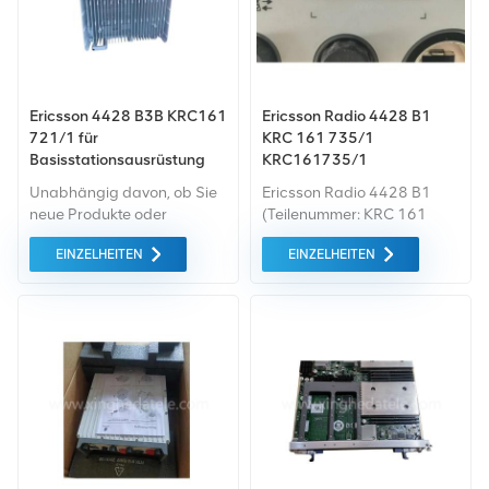
angeboten.
angeboten.
Ericsson 4428 B3B KRC161
Ericsson Radio 4428 B1
721/1 für
KRC 161 735/1
Basisstationsausrüstung
KRC161735/1
Unabhängig davon, ob Sie
Ericsson Radio 4428 B1
neue Produkte oder
(Teilenummer: KRC 161
renovierte Produkte
735/1) ist eine
EINZELHEITEN
EINZELHEITEN
benötigen, ist eine
leistungsstarke, für den
umfassende Garantie unser
Außenbereich konzipierte
Standard. Wir kaufen nur
Remote Radio Unit (RRU) für
Geräte von höchster
3G (WCDMA)- und 4G (LTE)
Qualität auf dem grünen
FDD-Netze im 2100-MHz-
Markt ein. All dies wird zum
Frequenzband (Band 1). Sie
bestmöglichen Preis
integriert fortschrittliche
angeboten.
Hochfrequenz- (HF) und
digitale
Signalverarbeitungstechnologie
und bietet zuverlässige