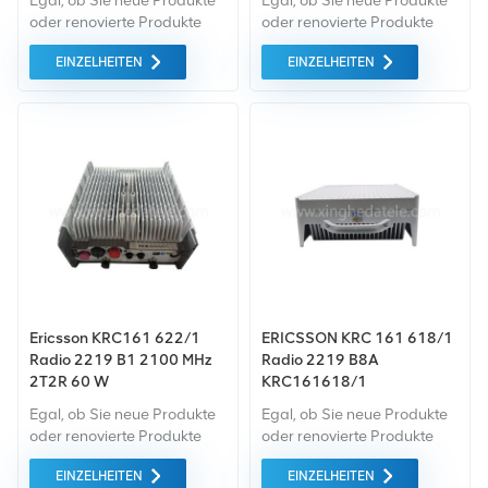
Egal, ob Sie neue Produkte
Egal, ob Sie neue Produkte
oder renovierte Produkte
oder renovierte Produkte
benötigen, wir kümmern uns
benötigen, wir kümmern uns
EINZELHEITEN
EINZELHEITEN
um alles Garantie als
um alles Garantie als
Standard. Wir kaufen nur
Standard. Wir kaufen nur
Green-Market-Geräte der
Green-Market-Geräte der
höchste Qualität . All dies
höchste Qualität . All dies
wird zum bestmöglichen
wird zum bestmöglichen
Preis angeboten.
Preis angeboten.
Ericsson KRC161 622/1
ERICSSON KRC 161 618/1
Radio 2219 B1 2100 MHz
Radio 2219 B8A
2T2R 60 W
KRC161618/1
Egal, ob Sie neue Produkte
Egal, ob Sie neue Produkte
oder renovierte Produkte
oder renovierte Produkte
benötigen, wir kümmern uns
benötigen, wir kümmern uns
EINZELHEITEN
EINZELHEITEN
um alles Garantie als
um alles Garantie als