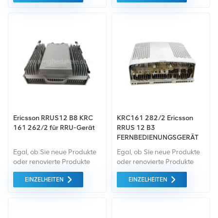
Standard. Wir kaufen nur
Standard. Wir kaufen nur
Green-Market-Geräte der
Green-Market-Geräte der
höchste Qualität . All dies
höchste Qualität . All dies
wird zum bestmöglichen
wird zum bestmöglichen
Preis angeboten.
Preis angeboten.
Ericsson RRUS12 B8 KRC
KRC161 282/2 Ericsson
161 262/2 für RRU-Gerät
RRUS 12 B3
FERNBEDIENUNGSGERÄT
1800 MHz
Egal, ob Sie neue Produkte
Egal, ob Sie neue Produkte
oder renovierte Produkte
oder renovierte Produkte
benötigen, wir kümmern uns
benötigen, wir kümmern uns
EINZELHEITEN
EINZELHEITEN
um alles Garantie als
um alles Garantie als
Standard. Wir kaufen nur
Standard. Wir kaufen nur
Green-Market-Geräte der
Green-Market-Geräte der
höchste Qualität . All dies
höchste Qualität . All dies