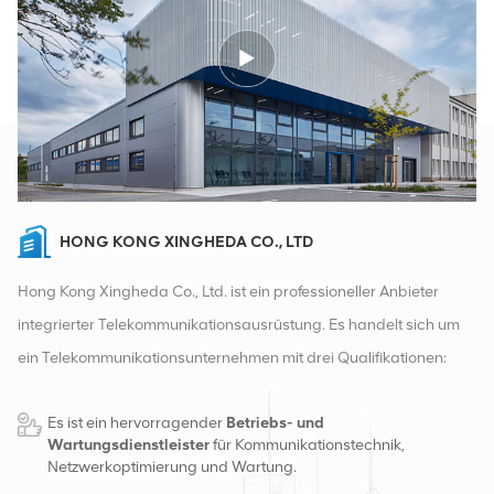
HONG KONG XINGHEDA CO., LTD
Hong Kong Xingheda Co., Ltd. ist ein professioneller Anbieter
integrierter Telekommunikationsausrüstung. Es handelt sich um
ein Telekommunikationsunternehmen mit drei Qualifikationen:
drahtlose, kabelgebundene und Zusatzgeräte. Derzeit verfügt
Es ist ein hervorragender
Betriebs- und
das Unternehmen über zwei intelligente Lager und
Wartungsdienstleister
für Kommunikationstechnik,
Fabrikvertriebszentren in Changsha und Hongkong. Im Jahr
Netzwerkoptimierung und Wartung.
2016 gründeten wir eine internationale Vertriebszentrale in