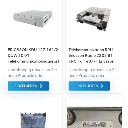
wird zum bestmöglichen
wird zum bestmöglichen
Preis angeboten.
Preis angeboten.
ERICSSON KDU 127 161/2
Telekommunikation RRU
DUW 20 01
Ericsson Radio 2203 B1
Telekommunikationsausrüstung
KRC 161 487/1 Ericsson
für digitale Einheit
Radio2203 B1
Unabhängig davon, ob Sie
Unabhängig davon, ob Sie
neue Produkte oder
neue Produkte oder
renovierte Produkte
renovierte Produkte
EINZELHEITEN
EINZELHEITEN
benötigen, ist eine
benötigen, ist eine
umfassende Garantie unser
umfassende Garantie unser
Standard. Wir kaufen nur
Standard. Wir kaufen nur
Geräte vom grünen Markt,
Geräte vom grünen Markt,
die von höchster Qualität
die von höchster Qualität
und Umweltschutz sind. All
und Umweltschutz sind. All
dies wird zum
dies wird zum
bestmöglichen Preis
bestmöglichen Preis