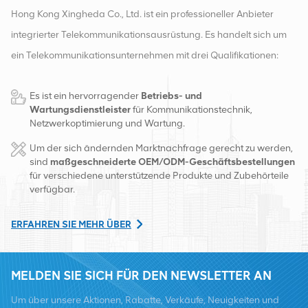
Hong Kong Xingheda Co., Ltd. ist ein professioneller Anbieter
integrierter Telekommunikationsausrüstung. Es handelt sich um
ein Telekommunikationsunternehmen mit drei Qualifikationen:
drahtlose, kabelgebundene und Zusatzgeräte. Derzeit verfügt
Es ist ein hervorragender
Betriebs- und
das Unternehmen über zwei intelligente Lager und
Wartungsdienstleister
für Kommunikationstechnik,
Fabrikvertriebszentren in Changsha und Hongkong. Im Jahr
Netzwerkoptimierung und Wartung.
2016 gründeten wir eine internationale Vertriebszentrale in
Um der sich ändernden Marktnachfrage gerecht zu werden,
Changsha, China. Mit Sitz in China betreiben wir internationale
sind
maßgeschneiderte OEM/ODM-Geschäftsbestellungen
für verschiedene unterstützende Produkte und Zubehörteile
Geschäfte in Südostasien, Europa, den Vereinigten Staaten,
verfügbar.
Afrika und Russland, stellen Basisstationen bereit und versorgen
regional führende Telekommunikationsbetreiber mit
ERFAHREN SIE MEHR ÜBER
Ausrüstungsumwandlung und umfassenden Wartungsdiensten
wie Übertragung, Stromversorgung, optischen Modulen, Kabel,
MELDEN SIE SICH FÜR DEN NEWSLETTER AN
Klemmen und unterstützende Hilfsmaterialien. Zu den
Um über unsere Aktionen, Rabatte, Verkäufe, Neuigkeiten und
Dienstleistern zählen Nokia, Ericsson, Huawei, ZTE, Bell, Alcatel,