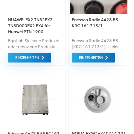
HUAWEI EX2 TN82EX2
Ericsson Radio 4428 B3
TN8D000EX2 EX4 für
KRC 161 713/1
Huawei PTN 1900
PTN1900 PTN 3900
Egal, ob Sie neue Produkte
Ericsson Radio 4428 B3
PTN3900
oder renovierte Produkte
(KRC 161 713/1) ist eine
benötigen, wir kümmern uns
Remote Radio Unit (RRU) für
EINZELHEITEN
EINZELHEITEN
um alles Garantie als
den Außenbereich für FDD
Standard. Wir kaufen nur
Band 3 (1800 MHz) 3G
Green-Market-Geräte der
(WCDMA) und 4G (LTE)
höchste Qualität . All dies
Netze mit 4T4R und 4×40W
wird zum bestmöglichen
HF-Kapazität, CPRI-
Preis angeboten.
Schnittstelle und DC -48V
Stromversorgung. Sie eignet
sich für den Einsatz im
Freien als Makro- oder
verteilte Basisstation.
Großer Lagerbestand sofort
versandbereit. Kontaktieren
Sie uns jetzt Erhalten Sie
Ericsson 4428 B3 KRC161
NOKIA FYGC 474074A.101