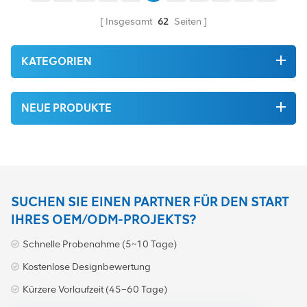
Qualität auf dem grünen
Umweltschutz. All dies
Markt ein. All dies wird zum
bieten wir zum
Insgesamt
62
Seiten
bestmöglichen Preis
bestmöglichen Preis an.
angeboten.
KATEGORIEN
NEUE PRODUKTE
SUCHEN SIE EINEN PARTNER FÜR DEN START
IHRES OEM/ODM-PROJEKTS?
Schnelle Probenahme (5~10 Tage)
Kostenlose Designbewertung
Kürzere Vorlaufzeit (45–60 Tage)