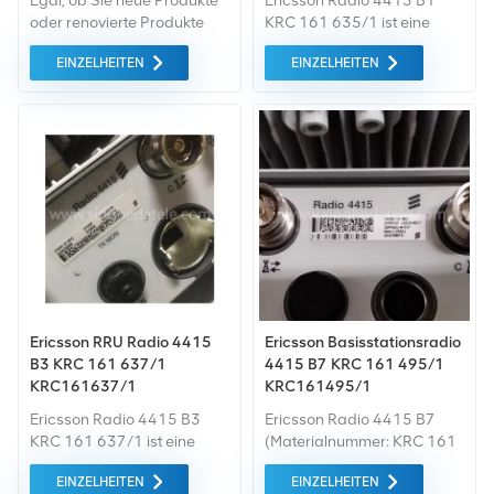
Egal, ob Sie neue Produkte
Ericsson Radio 4415 B1
oder renovierte Produkte
KRC 161 635/1 ist eine
benötigen, wir kümmern uns
2T2R Remote Radio Unit
EINZELHEITEN
EINZELHEITEN
um alles Garantie als
(RRU), die speziell für FDD-
Standard. Wir kaufen nur
LTE/WCDMA Band 1 (2100
Green-Market-Geräte der
MHz) mit 2×40W Dual-TX
höchste Qualität. All dies
entwickelt wurde und Multi-
wird zum bestmöglichen
Mode-Betrieb sowie 5G-
Preis angeboten.
Bereitschaft unterstützt. Sie
eignet sich ideal für den
Ausbau und die
Weiterentwicklung von
3G/4G-Netzen. Großer
Lagerbestand sofort
versandbereit. Kontaktieren
Sie uns jetzt Erhalten Sie
Ericsson RRU Radio 4415
Ericsson Basisstationsradio
innerhalb von 24 Stunden
B3 KRC 161 637/1
4415 B7 KRC 161 495/1
ein Angebot in Echtzeit und
KRC161637/1
KRC161495/1
ein technisches Datenblatt!
Ericsson Radio 4415 B3
Ericsson Radio 4415 B7
KRC 161 637/1 ist eine
(Materialnummer: KRC 161
4T4R Remote Radio Unit
495/1) ist eine
EINZELHEITEN
EINZELHEITEN
(RRU), die für FDD-LTE Band
leistungsstarke 4-Sende-4-