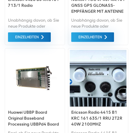
innerhalb von 24 Stunden
713/1 Radio
GNSS GPS GLONASS-
ein Angebot in Echtzeit und
EMPFÄNGER MIT ANTENNE
ein technisches Datenblatt!
Pilzkopfantenne
Unabhängig davon, ob Sie
Unabhängig davon, ob Sie
neue Produkte oder
neue Produkte oder
renovierte Produkte
renovierte Produkte
EINZELHEITEN
EINZELHEITEN
benötigen, ist eine
benötigen, ist eine
umfassende Garantie unser
umfassende Garantie unser
Standard. Wir kaufen nur
Standard. Wir kaufen nur
Geräte vom grünen Markt,
Geräte von höchster
die von höchster Qualität
Qualität auf dem grünen
und Umweltschutz sind. All
Markt ein. All dies wird zum
dies wird zum
bestmöglichen Preis
bestmöglichen Preis
angeboten.
angeboten.
Huawei UBBP Board
Ericsson Radio 4415 B1
Original Baseband
KRC 161 635/1 RRU 2T2R
Processing UBBPd4 Board
40W 2100MHZ
für BBU3910