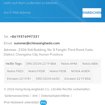
mehr auf dem Laufenden zu bleiben.
Nortel, Siemens und Lucent. Wir werden unseren internationalen
Marktanteil durch hochwertige Produkte, hochwertige
EINREICHEN
Dienstleistungen, angemessene Preise und pünktliche Lieferung
ausbauen.
Tel :
+8619376997331
Email :
summer@chinaxingheda.com
Adresse : 2506 Xidi Building, No. 8 Fenglin Third Road,Yuelu
District, Changsha City, Hunan Province
Heiße Tags :
ERICSSON 2219 B8A
Nokia AMIA
Nokia ABIA
Nokia FXED
Nokia FXDB
Nokia FXDB
NOKIA ASIEN
Ericsson 2219 B1
ERICSSON 6630
Ericsson 2219 B3A
© 2026 Hong Kong xingheda Co., Ltd.Alle Rechte vorbehalten.
Seitenverzeichnis
|
Xml
|
Datenschutzrichtlinie
|
IPv6 Netzwerk unterstützt