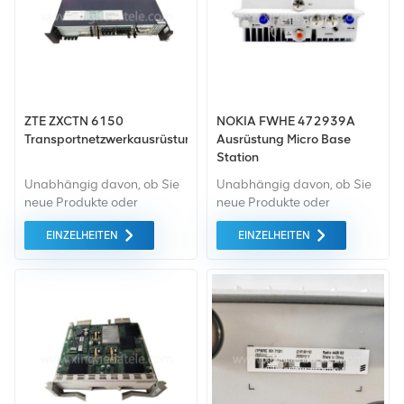
ZTE ZXCTN 6150
NOKIA FWHE 472939A
Transportnetzwerkausrüstung
Ausrüstung Micro Base
Station
Unabhängig davon, ob Sie
Unabhängig davon, ob Sie
neue Produkte oder
neue Produkte oder
renovierte Produkte
renovierte Produkte
EINZELHEITEN
EINZELHEITEN
benötigen, ist eine
benötigen, ist eine
umfassende Garantie unser
umfassende Garantie unser
Standard. Wir kaufen nur
Standard. Wir kaufen nur
Geräte von höchster
Geräte von höchster
Qualität auf dem grünen
Qualität auf dem grünen
Markt. All dies wird zum
Markt ein. All dies wird zum
bestmöglichen Preis
bestmöglichen Preis
angeboten.
angeboten.