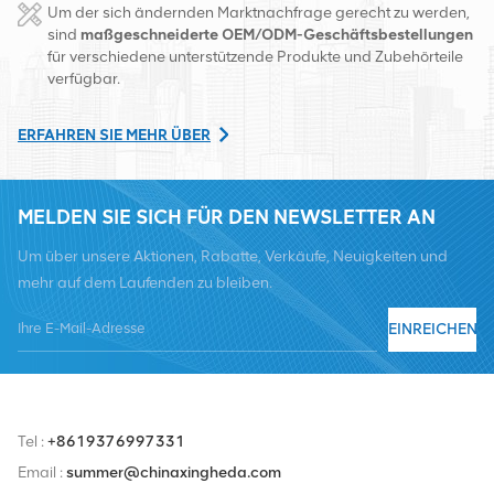
Um der sich ändernden Marktnachfrage gerecht zu werden,
Changsha, China. Mit Sitz in China betreiben wir internationale
sind
maßgeschneiderte OEM/ODM-Geschäftsbestellungen
für verschiedene unterstützende Produkte und Zubehörteile
Geschäfte in Südostasien, Europa, den Vereinigten Staaten,
verfügbar.
Afrika und Russland, stellen Basisstationen bereit und versorgen
regional führende Telekommunikationsbetreiber mit
ERFAHREN SIE MEHR ÜBER
Ausrüstungsumwandlung und umfassenden Wartungsdiensten
wie Übertragung, Stromversorgung, optischen Modulen, Kabel,
MELDEN SIE SICH FÜR DEN NEWSLETTER AN
Klemmen und unterstützende Hilfsmaterialien. Zu den
Um über unsere Aktionen, Rabatte, Verkäufe, Neuigkeiten und
Dienstleistern zählen Nokia, Ericsson, Huawei, ZTE, Bell, Alcatel,
mehr auf dem Laufenden zu bleiben.
Nortel, Siemens und Lucent. Wir werden unseren internationalen
Marktanteil durch hochwertige Produkte, hochwertige
EINREICHEN
Dienstleistungen, angemessene Preise und pünktliche Lieferung
ausbauen.
Tel :
+8619376997331
Email :
summer@chinaxingheda.com