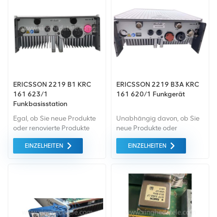
wird zum bestmöglichen
Preis angeboten.
ERICSSON 2219 B1 KRC
ERICSSON 2219 B3A KRC
161 623/1
161 620/1 Funkgerät
Funkbasisstation
Egal, ob Sie neue Produkte
Unabhängig davon, ob Sie
oder renovierte Produkte
neue Produkte oder
benötigen, wir kümmern uns
renovierte Produkte
EINZELHEITEN
EINZELHEITEN
um alles Garantie als
benötigen, ist eine
Standard. Wir kaufen nur
umfassende Garantie unser
Green-Market-Geräte der
Standard. Wir kaufen nur
höchste Qualität . All dies
Geräte vom grünen Markt,
wird zum bestmöglichen
die von höchster Qualität
Preis angeboten.
und Umweltschutz sind. All
dies wird zum
bestmöglichen Preis