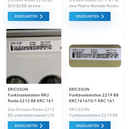
Ericsson Radio 2238 B8
Ericsson Radio 2217 B1 ist
B20 B28B ist eine
eine Makro-Remote-Radio-
leistungsstarke,
Unit (RRU) im Rahmen des
EINZELHEITEN
EINZELHEITEN
multibandfähige Remote
Ericsson Radio Systems, die
Radio Unit (RRU) im
speziell für Band 1 (2100
Ericsson Radio System, die
MHz) entwickelt wurde und
den gleichzeitigen Betrieb
WCDMA & LTE unterstützt.
auf Band 8 (900 MHz),
Sie eignet sich ideal für die
Band 20 (800 MHz) und
Erweiterung der Makro-
Band 28B (700 MHz) mit
Abdeckung und -Kapazität.
2T2R MIMO und bis zu 2 ×
120 W
Gesamtausgangsleistung
unterstützt und für die
Makroabdeckung im Freien
sowie die
ERICSSON
ERICSSON
Kapazitätserweiterung in
Funkbasisstation RRU
Funkbasisstation 2219 B8
2G/3G/4G/5G-Netzen
Radio 2212 B8 KRC 161
KRC161670/1 KRC 161
konzipiert wurde.
650/1 KRC 161 650/2
670/1 900 MHz
Das Ericsson Radio 2212
ERICSSON
B8 unterstützt sowohl LTE-
Funkbasisstation 2219 B8
als auch NB-IoT-Dienste,
KRC161670/1 KRC 161
EINZELHEITEN
EINZELHEITEN
einschließlich Standalone-
670/1 900 MHz