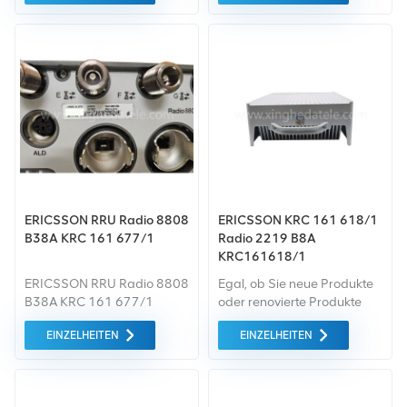
und In-Band-Betriebsmodi.
Es arbeitet im
Frequenzbereich von
936,5–939,5 MHz und
erfüllt somit die
Kommunikationsanforderungen
verschiedener Szenarien
und ist mit unterschiedlichen
Endgeräten kompatibel.
ERICSSON RRU Radio 8808
ERICSSON KRC 161 618/1
B38A KRC 161 677/1
Radio 2219 B8A
KRC161618/1
ERICSSON RRU Radio 8808
Egal, ob Sie neue Produkte
B38A KRC 161 677/1
oder renovierte Produkte
benötigen, wir kümmern uns
EINZELHEITEN
EINZELHEITEN
um alles Garantie als
Standard. Wir kaufen nur
Green-Market-Geräte der
höchste Qualität . All dies