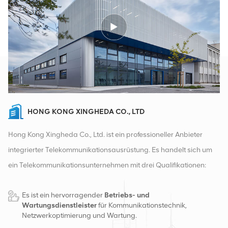
HONG KONG XINGHEDA CO., LTD
Hong Kong Xingheda Co., Ltd. ist ein professioneller Anbieter
integrierter Telekommunikationsausrüstung. Es handelt sich um
ein Telekommunikationsunternehmen mit drei Qualifikationen:
drahtlose, kabelgebundene und Zusatzgeräte. Derzeit verfügt
Es ist ein hervorragender
Betriebs- und
das Unternehmen über zwei intelligente Lager und
Wartungsdienstleister
für Kommunikationstechnik,
Fabrikvertriebszentren in Changsha und Hongkong. Im Jahr
Netzwerkoptimierung und Wartung.
2016 gründeten wir eine internationale Vertriebszentrale in